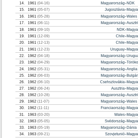
14.
1961
(04-16)
Magyarország
-
NDK
15.
1961
(05-07)
Jugoszlávia
-
Magya
16.
1961
(05-28)
Magyarország
-
Wales
17.
1961
(06-11)
Magyarország
-
Ausztr
18.
1961
(09-10)
NDK
-
Magya
19.
1961
(12-09)
Chile
-
Magya
20.
1961
(12-13)
Chile
-
Magya
21.
1961
(12-23)
Uruguay
-
Magya
22.
1962
(04-18)
Magyarország
-
Urugu
23.
1962
(04-29)
Magyarország
-
Török
24.
1962
(05-31)
Magyarország
-
Anglia
25.
1962
(06-03)
Magyarország
-
Bulgár
26.
1962
(06-10)
Csehszlovákia
-
Magya
27.
1962
(06-24)
Ausztria
-
Magya
28.
1962
(10-28)
Magyarország
-
Ausztr
29.
1962
(11-07)
Magyarország
-
Wales
30.
1962
(11-11)
Franciaország
-
Magya
31.
1963
(03-20)
Wales
-
Magya
32.
1963
(05-05)
Svédország
-
Magya
33.
1963
(05-19)
Magyarország
-
Dánia
34.
1963
(09-21)
Szovjetunió
-
Magya