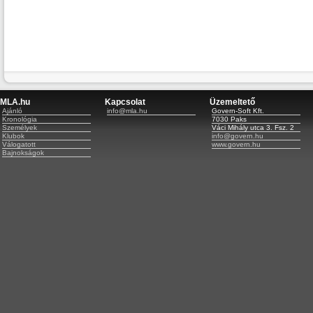
MLA.hu
Kapcsolat
Üzemeltető
Ajánló
info@mla.hu
Govern-Soft Kft.
Kronológia
7030 Paks
Személyek
Váci Mihály utca 3. Fsz. 2
Klubok
info@govern.hu
Válogatott
www.govern.hu
Bajnokságok