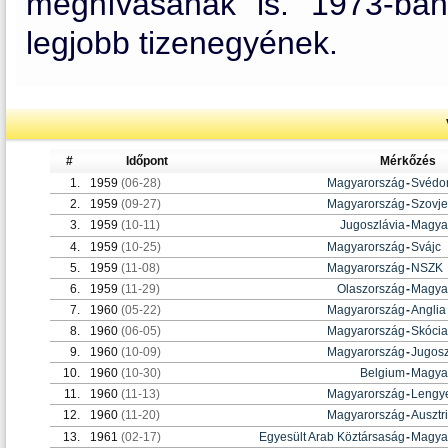
meghívásának is. 1973-ban
legjobb tizenegyének.
#
Időpont
Mérkőzés
1.
1959
(06-28)
Magyarország
-
Svédo
2.
1959
(09-27)
Magyarország
-
Szovje
3.
1959
(10-11)
Jugoszlávia
-
Magya
4.
1959
(10-25)
Magyarország
-
Svájc
5.
1959
(11-08)
Magyarország
-
NSZK
6.
1959
(11-29)
Olaszország
-
Magya
7.
1960
(05-22)
Magyarország
-
Anglia
8.
1960
(06-05)
Magyarország
-
Skócia
9.
1960
(10-09)
Magyarország
-
Jugosz
10.
1960
(10-30)
Belgium
-
Magya
11.
1960
(11-13)
Magyarország
-
Lengy
12.
1960
(11-20)
Magyarország
-
Ausztr
13.
1961
(02-17)
Egyesült Arab Köztársaság
-
Magya