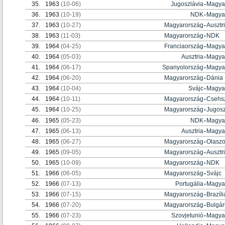
35.
1963
(10-06)
Jugoszlávia
-
Magya
36.
1963
(10-19)
NDK
-
Magya
37.
1963
(10-27)
Magyarország
-
Ausztr
38.
1963
(11-03)
Magyarország
-
NDK
39.
1964
(04-25)
Franciaország
-
Magya
40.
1964
(05-03)
Ausztria
-
Magya
41.
1964
(06-17)
Spanyolország
-
Magya
42.
1964
(06-20)
Magyarország
-
Dánia
43.
1964
(10-04)
Svájc
-
Magya
44.
1964
(10-11)
Magyarország
-
Csehsz
45.
1964
(10-25)
Magyarország
-
Jugosz
46.
1965
(05-23)
NDK
-
Magya
47.
1965
(06-13)
Ausztria
-
Magya
48.
1965
(06-27)
Magyarország
-
Olasz
49.
1965
(09-05)
Magyarország
-
Ausztr
50.
1965
(10-09)
Magyarország
-
NDK
51.
1966
(06-05)
Magyarország
-
Svájc
52.
1966
(07-13)
Portugália
-
Magya
53.
1966
(07-15)
Magyarország
-
Brazíli
54.
1966
(07-20)
Magyarország
-
Bulgár
55.
1966
(07-23)
Szovjetunió
-
Magya