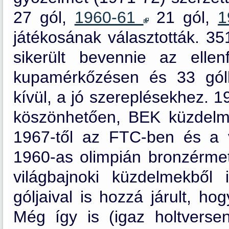
27 gól,
1960-61
21 gól,
játékosának választották. 35
sikerült bevennie az ellen
kupamérkőzésen és 33 gólla
kívül, a jó szereplésekhez. 
köszönhetően, BEK küzdelme
1967-től az FTC-ben és a v
1960-as olimpián bronzérmet
világbajnoki küzdelmekből
góljaival is hozzá járult, h
Még így is (igaz holtverse