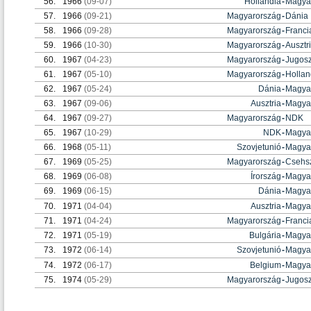
56.
1966
(09-07)
Hollandia
-
Magya
57.
1966
(09-21)
Magyarország
-
Dánia
58.
1966
(09-28)
Magyarország
-
Franci
59.
1966
(10-30)
Magyarország
-
Ausztr
60.
1967
(04-23)
Magyarország
-
Jugosz
61.
1967
(05-10)
Magyarország
-
Hollan
62.
1967
(05-24)
Dánia
-
Magya
63.
1967
(09-06)
Ausztria
-
Magya
64.
1967
(09-27)
Magyarország
-
NDK
65.
1967
(10-29)
NDK
-
Magya
66.
1968
(05-11)
Szovjetunió
-
Magya
67.
1969
(05-25)
Magyarország
-
Csehsz
68.
1969
(06-08)
Írország
-
Magya
69.
1969
(06-15)
Dánia
-
Magya
70.
1971
(04-04)
Ausztria
-
Magya
71.
1971
(04-24)
Magyarország
-
Franci
72.
1971
(05-19)
Bulgária
-
Magya
73.
1972
(06-14)
Szovjetunió
-
Magya
74.
1972
(06-17)
Belgium
-
Magya
75.
1974
(05-29)
Magyarország
-
Jugosz