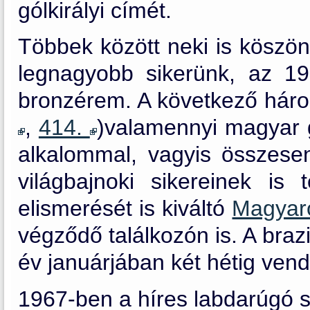
gólkirályi címét.
Többek között neki is köszön
legnagyobb sikerünk, az 19
bronzérem. A következő három
,
414.
)valamennyi magyar g
alkalommal, vagyis összese
világbajnoki sikereinek is 
elismerését is kiváltó
Magyaro
végződő találkozón is. A braz
év januárjában két hétig vend
1967-ben a híres labdarúgó s