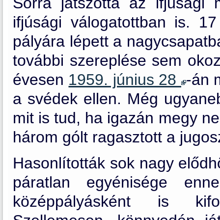
Sorra játszotta az ifjúság
ifjúsági válogatottban is. 1
pályára lépett a nagycsapatba
további szereplése sem okoz
évesen
1959. június 28
-án 
a svédek ellen. Még ugyane
mit is tud, ha igazán megy ne
három gólt ragasztott a jugos
Hasonlították sok nagy elődhö
páratlan egyénisége enn
középpályásként is kifog