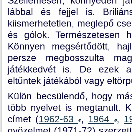
Szellemesen, könnyedén játs
lábbal és fejjel is. Briliá
kiismerhetetlen, meglepő cse
és gólok. Természetesen hi
Könnyen megsértődött, haj
persze megbosszulta magá
játékkedvét is. De ezek a
eltűntek játékából vagy eltörp
Külön becsülendő, hogy másra
több nyelvet is megtanult. K
címet (
1962-63
,
1964
,
1
győzelmet (1971-72) szerzett.