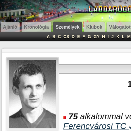
Ajánló
Kronológia
Személyek
Klubok
Válogatot
A
B
C
CS
D
E
F
G
GY
H
I
J
K
L
M
75
alkalommal vol
Ferencvárosi TC