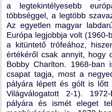
a legtekintélyesebb európ
többséggel, a legtöbb szavaz
Az egyetlen magyar labdar
Európa legjobbja volt (1960
a kitüntető trófeához, hisz
értékéről csak annyit, hogy 
Bobby Charlton. 1968-ban 
csapat tagja, most a negye
pályára lépett és gólt is lőtt
Világválogatott 2-1). 1972
pályára és ismét eleget teh