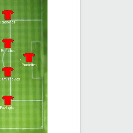
Rasovics
Brncsics
Pantelics
Damjanovics
Fazlagics