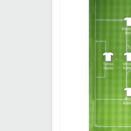
Kápo
Be
Tamás
Mész
Gyula
Kál
Ihá
Kál