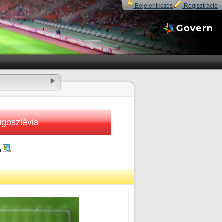
Bejelentkezés
Regisztráció
ugoszlávia
n