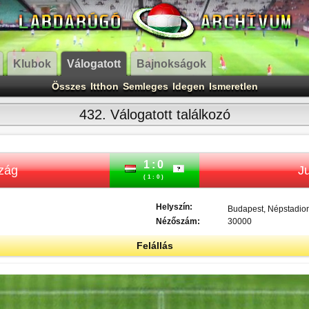
Klubok
Válogatott
Bajnokságok
Összes
Itthon
Semleges
Idegen
Ismeretlen
432. Válogatott találkozó
1:0
zág
J
(1:0)
Helyszín:
Budapest, Népstadio
Nézőszám:
30000
Felállás