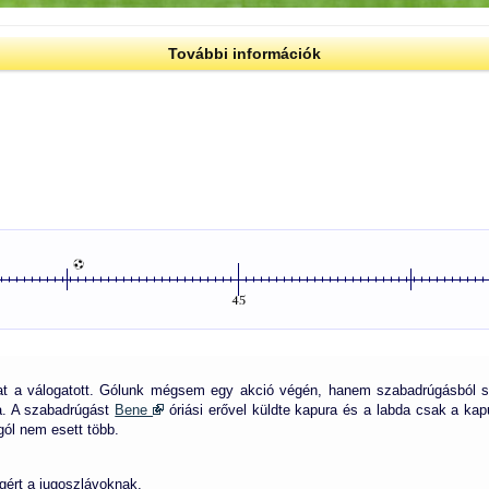
További információk
at a válogatott. Gólunk mégsem egy akció végén, hanem szabadrúgásból s
a. A szabadrúgást
Bene
óriási erővel küldte kapura és a labda csak a kap
 gól nem esett több.
gért a jugoszlávoknak.