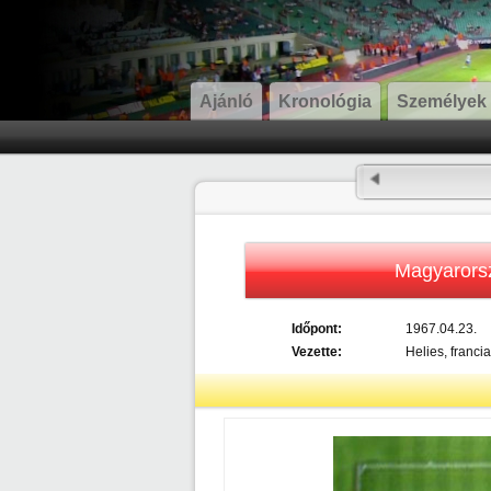
Ajánló
Kronológia
Személyek
Magyarors
Időpont:
1967.04.23.
Vezette:
Helies, francia