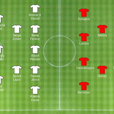
Molnár II.
Dezső
Dzsajics
szta
nő
Varga
Bene
Melics
Zoltán
Ferenc
Lamza
öly
Albert
mán
Flórián
Haszanagics
Szűcs
Farkas
Holcer
Lajos
János
sz
mán
Becsejac
Rákosi
Gyula