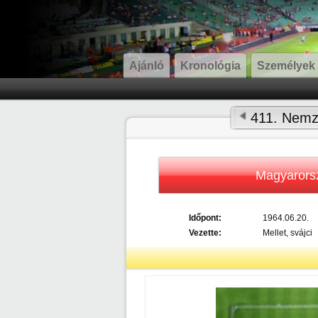
Ajánló
Kronológia
Személyek
411. Nemze
Magyarors
Időpont:
1964.06.20.
Vezette:
Mellet, svájci