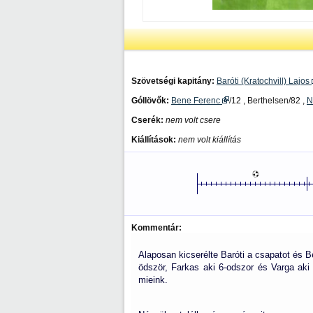
Szövetségi kapitány:
Baróti (Kratochvill) Lajos
Góllövők:
Bene Ferenc
/12 , Berthelsen/82 ,
N
Cserék:
nem volt csere
Kiállítások:
nem volt kiállítás
Kommentár:
Alaposan kicserélte Baróti a csapatot és Be
ödször, Farkas aki 6-odszor és Varga aki
mieink.