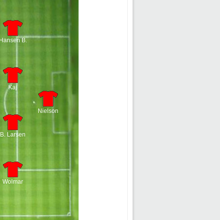
Hansen B.
Kaj
Nielson
B. Larsen
Wolmar