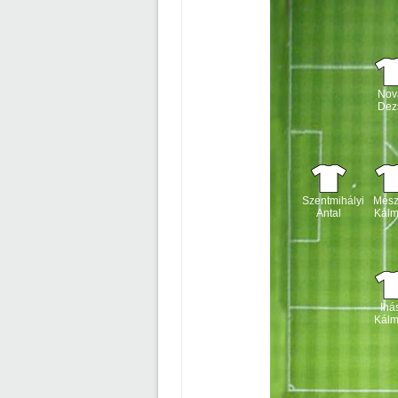
Nov
Dez
Szentmihályi
Mész
Antal
Kál
Ihá
Kál