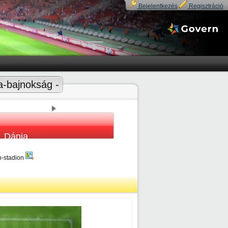
Bejelentkezés
Regisztráció
a-bajnokság -
Dánia
p-stadion