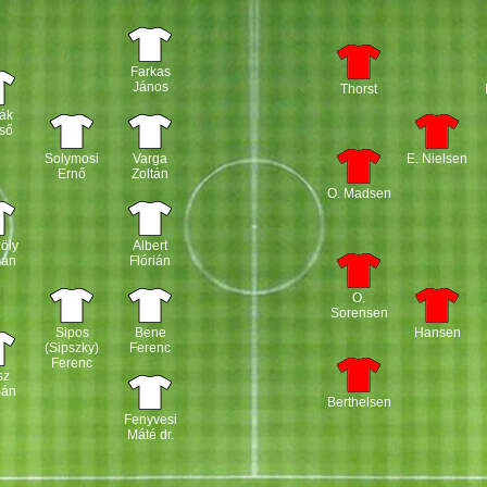
Farkas
János
Thorst
ák
ső
Solymosi
Varga
E. Nielsen
Ernő
Zoltán
O. Madsen
öly
Albert
mán
Flórián
O.
Sorensen
Sipos
Bene
Hansen
(Sipszky)
Ferenc
Ferenc
sz
mán
Berthelsen
Fenyvesi
Máté dr.