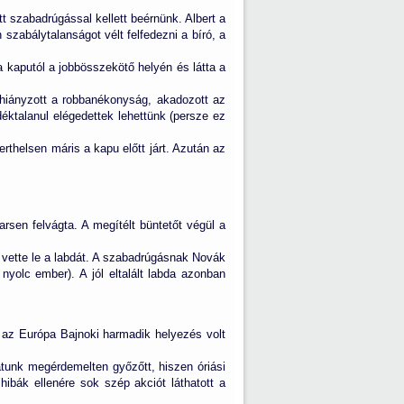
 szabadrúgással kellett beérnünk. Albert a
szabálytalanságot vélt felfedezni a bíró, a
 a kaputól a jobbösszekötő helyén és látta a
hiányzott a robbanékonyság, akadozott az
éktalanul elégedettek lehettünk (persze ez
rthelsen máris a kapu előtt járt. Azután az
Larsen felvágta. A megítélt büntetőt végül a
 vette le a labdát. A szabadrúgásnak Novák
nyolc ember). A jól eltalált labda azonban
az Európa Bajnoki harmadik helyezés volt
tunk megérdemelten győzőtt, hiszen óriási
ibák ellenére sok szép akciót láthatott a