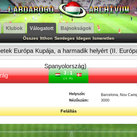
Klubok
Válogatott
Bajnokságok
Összes
Itthon
Semleges
Idegen
Ismeretlen
tek Európa Kupája, a harmadik helyért (II. Európ
Spanyolország)
3:1
zág
(1:0)
Helyszín:
Barcelona, Nou Cam
Nézőszám:
3000
Felállás