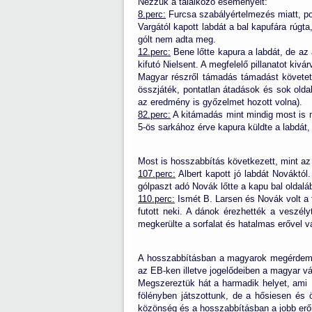
Nézzük a találkozó eseményeit:
8.perc:
Furcsa szabályértelmezés miatt, po
Vargától kapott labdát a bal kapufára rúgt
gólt nem adta meg.
12.perc:
Bene lőtte kapura a labdát, de az a
kifutó Nielsent. A megfelelő pillanatot kivá
Magyar részről támadás támadást követet
összjáték, pontatlan átadások és sok olda
az eredmény is győzelmet hozott volna).
82.perc:
A kitámadás mint mindig most is ma
5-ös sarkához érve kapura küldte a labdát,
Most is hosszabbítás következett, mint a
107.perc:
Albert kapott jó labdát Nováktól.
gólpaszt adó Novák lőtte a kapu bal oldalá
110.perc:
Ismét B. Larsen és Novák volt a 
futott neki. A dánok érezhették a veszély
megkerülte a sorfalat és hatalmas erővel v
A hosszabbításban a magyarok megérdemel
az EB-ken illetve jogelődeiben a magyar vá
Megszereztük hát a harmadik helyet, ami 
fölényben játszottunk, de a hősiesen és 
közönség és a hosszabbításban a jobb erő