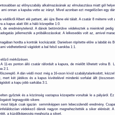
ntosabban az előnyszabály alkalmazásának az elmulasztása miatt gól helyett
a, ami onnan a kapuba vette az irányt. Mivel azonban ezt megelőzően egy dán 
 védőkről Albert elé pattant, aki újra Bene elé tálalt. A csatár 8 méterre volt
rva a kapus alatt lőtt a háló közepébe 1:0.
t, de eredménytelenül. A dánok betömörülve védekeztek a mieinknél pedig 
ladogatás jellemezték a próbálkozásokat. A lelkesedés volt az, amivel marad
gában hordta a kontrák kockázatát. Danielsen röpítette előre a labdát és Be
 ami védhetetlenül vágódott a bal felső sarokba 1:1.
z előző mérkőzésen.
 A 11-es ponton álló csatár ráfordult a kapura, de mielőtt lőhetett volna B. 
ba 2:1.
főszereplő. A dán védő most még a 16-oson kívül szabálytalankodott, kézzel
t, mert két játékos és a kapus kivételével mindenki sorfalat állt (összesen 
ágódott a kapu jobb sarkába 3:1.
ten győztek és a közönség vastapsa közepette vonultak le a pályáról. Ez 
logatott legnagyobb sikere.
 most látjuk csak igazán  semmiképpen sem lebecsülendő eredmény. Csapa
önfeláldozóan védekező dánok nagyon megnehezítették a siker elérését. A h
nlét, a küzdőképesség meghozta a sikert.