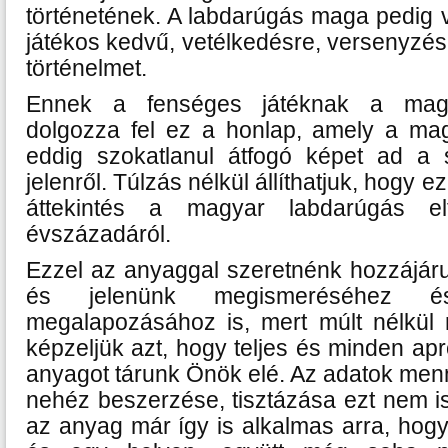
történetének. A labdarúgás maga pedig 
játékos kedvű, vetélkedésre, versenyzé
történelmet.
Ennek a fenséges játéknak a magya
dolgozza fel ez a honlap, amely a ma
eddig szokatlanul átfogó képet ad a s
jelenről. Túlzás nélkül állíthatjuk, hogy e
áttekintés a magyar labdarúgás el
évszázadáról.
Ezzel az anyaggal szeretnénk hozzájáru
és jelenünk megismeréséhez 
megalapozásához is, mert múlt nélkül
képzeljük azt, hogy teljes és minden apr
anyagot tárunk Önök elé. Az adatok men
nehéz beszerzése, tisztázása ezt nem is
az anyag már így is alkalmas arra, hog