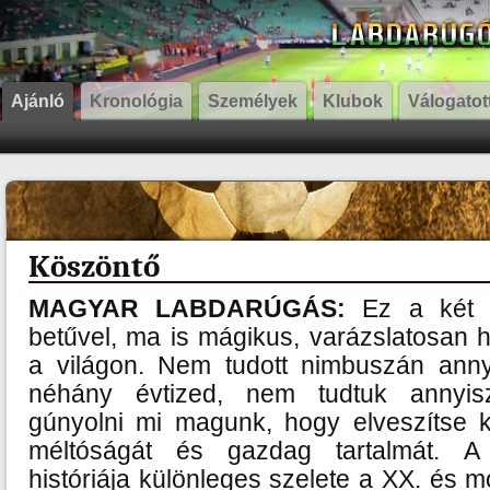
Ajánló
Kronológia
Személyek
Klubok
Válogatot
Köszöntő
MAGYAR LABDARÚGÁS:
Ez a két 
betűvel, ma is mágikus, varázslatosan 
a világon. Nem tudott nimbuszán annyi
néhány évtized, nem tudtuk annyiszo
gúnyolni mi magunk, hogy elveszítse k
méltóságát és gazdag tartalmát. A
históriája különleges szelete a XX. és 