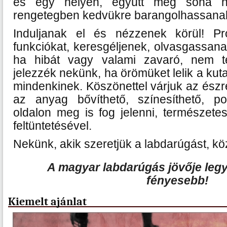
és egy helyen, együtt még soha ne
rengetegben kedvükre barangolhassana
Induljanak el és nézzenek körül! Pr
funkciókat, keresgéljenek, olvasgassana
ha hibát vagy valami zavaró, nem te
jelezzék nekünk, ha örömüket lelik a ku
mindenkinek. Köszönettel várjuk az észr
az anyag bővíthető, színesíthető, po
oldalon meg is fog jelenni, természet
feltüntetésével.
Nekünk, akik szeretjük a labdarúgást, kö
A magyar labdarúgás jövője legy
fényesebb!
Kiemelt ajánlat