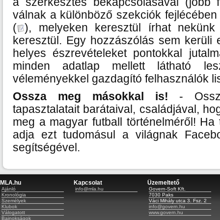
a szerkesztés bekapcsolásával (jobb f
válnak a különböző szekciók fejlécében
(
), melyeken keresztül írhat nekünk
keresztül. Egy hozzászólás sem kerüli 
helyes észrevételeket pontokkal juta
minden adatlap mellett látható l
véleményekkel gazdagító felhasználók lis
Ossza meg másokkal is!
- Ossza
tapasztalatait barátaival, családjával, 
meg a magyar futball történelméről! Ha t
adja ezt tudomásul a világnak Facebo
segítségével.
MLA.hu
Kapcsolat
Üzemeltető
Ajánló
info@mla.hu
Govern-Soft Kft.
Kronológia
7030 Paks
Személyek
Váci Mihály utca 3. Fsz. 2
Klubok
info@govern.hu
Válogatott
www.govern.hu
Bajnokságok