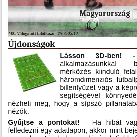
Magyarország
400. Válogatott találkozó - 1963. 05. 19.
Újdonságok
Lásson 3D-ben!
- S
alkalmazásunkkal b
mérkőzés kiinduló felá
háromdimenziós futball
billentyűzet vagy a kép
segítségével könnyedé
nézheti meg, hogy a sípszó pillanatáb
nézők.
Gyűjtse a pontokat!
- Ha hibát vagy
felfedezni egy adatlapon, akkor mint bej