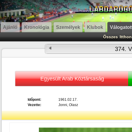
Ajánló
Kronológia
Személyek
Klubok
Válogatot
Összes
Itthon
374. V
Egyesült Arab Köztársaság
Időpont:
1961.02.17.
Vezette:
Jonni, Olasz