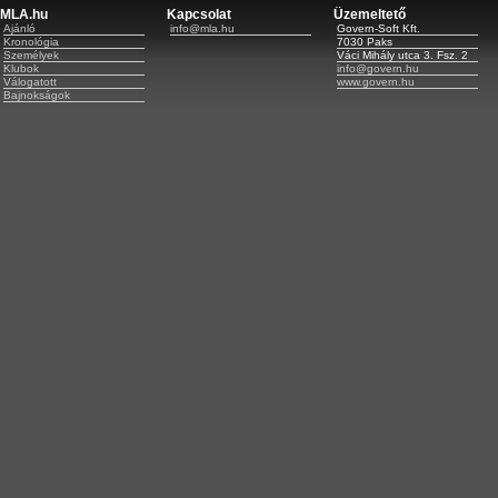
MLA.hu
Kapcsolat
Üzemeltető
Ajánló
info@mla.hu
Govern-Soft Kft.
Kronológia
7030 Paks
Személyek
Váci Mihály utca 3. Fsz. 2
Klubok
info@govern.hu
Válogatott
www.govern.hu
Bajnokságok