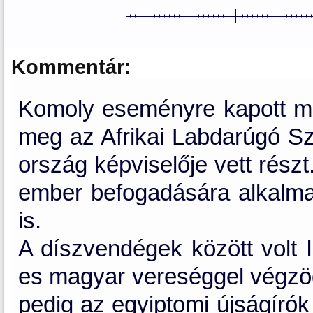
Kommentár:
Komoly eseményre kapott meg
meg az Afrikai Labdarúgó Sz
ország képviselője vett rész
ember befogadására alkalma
is.
A díszvendégek között volt I
es magyar vereséggel végzöd
pedig az egyiptomi újságírók