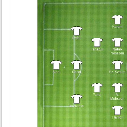
Karam
Refai
Fanagili
Nabil-
Nosszeir
Aido
Raffat
Sz. Szelim
Taha
A.
Mohszen
Musztafa
Hamdi