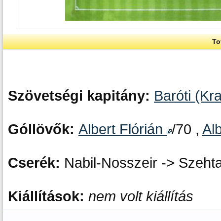
To
Szövetségi kapitány:
Baróti (Kra
Góllövők:
Albert Flórián
/70 ,
Al
Cserék:
Nabil-Nosszeir -> Szehta
Kiállítások:
nem volt kiállítás