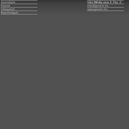
Személyek
Váci Mihály utca 3. Fsz. 2
Klubok
info@govern.hu
Válogatott
www.govern.hu
Bajnokságok