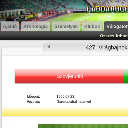
Ajánló
Kronológia
Személyek
Klubok
Válogatot
Összes
Itthon
427. Világbajnok
Szovjetunió
Időpont:
1966.07.23.
Vezette:
Gardeazabal, spanyol