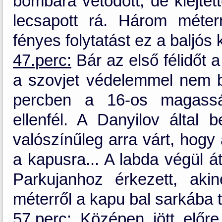
bombára vetődött, de kiejtet
lecsapott rá. Három méter
fényes folytatást ez a baljós 
47.perc:
Bár az első félidőt 
a szovjet védelemmel nem b
percben a 16-os magassá
ellenfél. A Danyilov által 
valószínűleg arra várt, hogy
a kapusra... A labda végül át
Parkujanhoz érkezett, ak
méterről a kapu bal sarkába ta
57.perc:
Középen jött előr