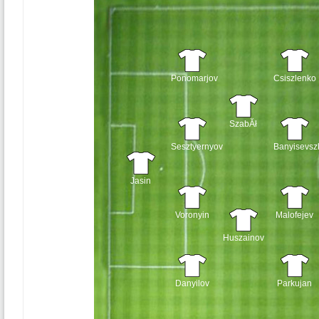
Ponomarjov
Csiszlenko
SzabĂł
Sesztyernyov
Banyisevszk
Jasin
Voronyin
Malofejev
Huszainov
Danyilov
Parkujan