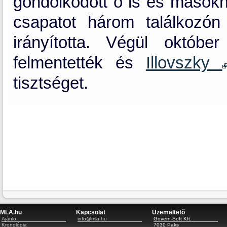
gondolkodott ő is és másokna
csapatot három találkozó
irányította. Végül októb
felmentették és
Illovszky
tisztséget.
MLA.hu
Kapcsolat
Üzemeltető
Ajánló
info@mla.hu
Govern-Soft Kft.
Kronológia
7030 Paks