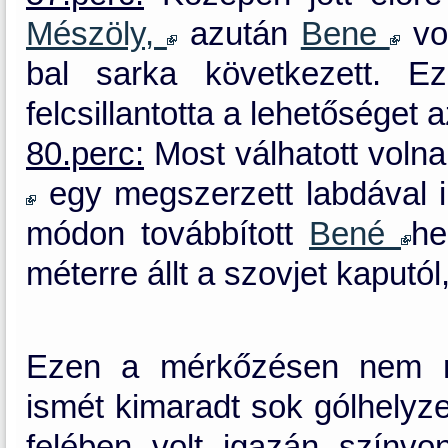
Mészöly,
azután
Bene
vol
bal sarka következett. E
felcsillantotta a lehetőséget a
80.perc:
Most válhatott volna
egy megszerzett labdával i
módon továbbított
Bené
h
méterre állt a szovjet kaputól
Ezen a mérkőzésen nem nyú
ismét kimaradt sok gólhelyze
felében volt igazán színvo