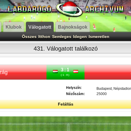
Klubok
Válogatott
Bajnokságok
Összes
Itthon
Semleges
Idegen
Ismeretlen
431. Válogatott találkozó
3:1
zág
(1:0)
Helyszín:
Budapest, Népstadio
Nézőszám:
25000
Felállás