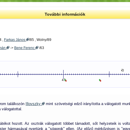
További információk
4 ,
Farkas János
/85 , Wolny/89
lmán
->
Bene Ferenc
/63
árom találkozón
Illovszky
mint szövetségi edző irányította a válogatott munk
 válogatottal.
tékot hozott. Az osztrák válogatott többet támadott, sőt helyzeteik is vol
ter hármasával nyertünk a "sógorok" ellen. (Az előző mérkőzésen is "egye