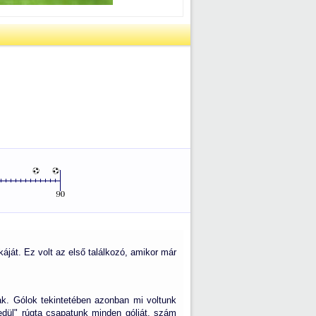
áját. Ez volt az első találkozó, amikor már
tak. Gólok tekintetében azonban mi voltunk
dül" rúgta csapatunk minden gólját, szám