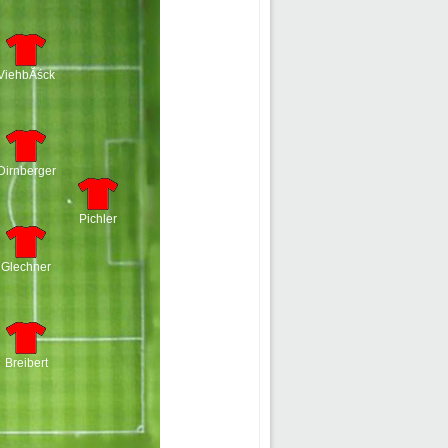
ViehbĂśck
Dirnberger
Pichler
Glechner
Breibert