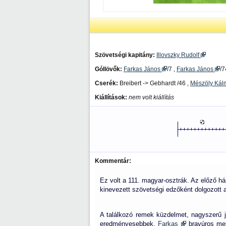
Szövetségi kapitány:
Illovszky Rudolf
Góllövők:
Farkas János
/7 ,
Farkas János
/7
Cserék:
Breibert -> Gebhardt /46 ,
Mészöly Ká
Kiállítások:
nem volt kiállítás
Kommentár:
Ez volt a 111. magyar-osztrák. Az előző h
kinevezett szövetségi edzőként dolgozott a
A találkozó remek küzdelmet, nagyszerű já
eredményesebbek.
Farkas
bravúros mes