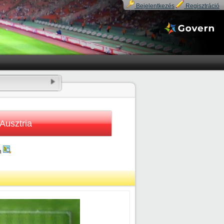
Bejelentkezés
Regisztráció
Ausztria
n