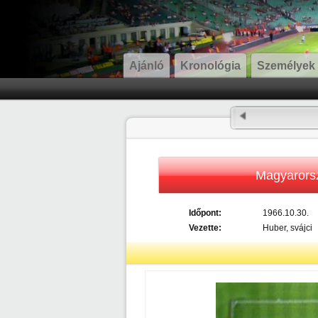
Ajánló
Kronológia
Személyek
Magyarors
Időpont:
1966.10.30.
Vezette:
Huber, svájci