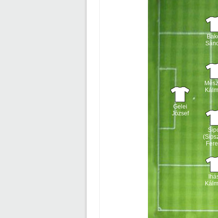
Bak
Sán
Mész
Kál
Gelei
József
Sip
(Sips
Fer
Ihá
Kál