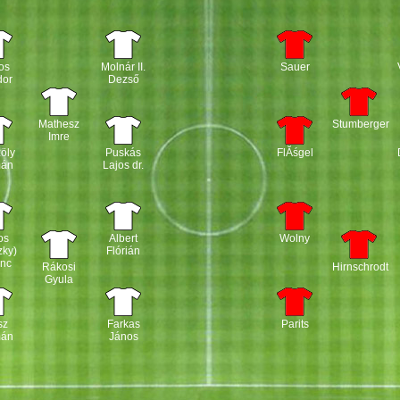
os
Molnár II.
Sauer
dor
Dezső
Mathesz
Stumberger
Imre
öly
Puskás
FlĂśgel
mán
Lajos dr.
os
Albert
Wolny
zky)
Flórián
enc
Rákosi
Hirnschrodt
Gyula
sz
Farkas
Parits
mán
János