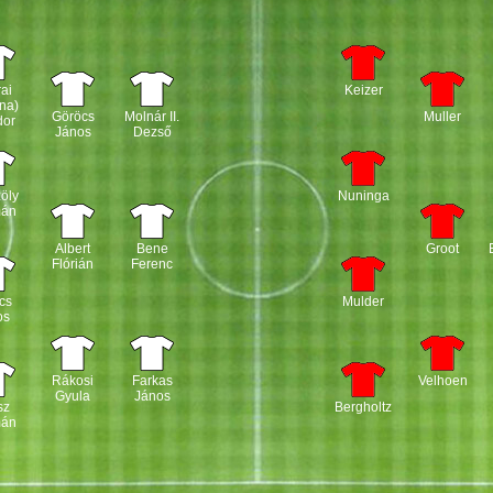
ai
Keizer
na)
Göröcs
Molnár II.
Muller
dor
János
Dezső
öly
Nuninga
mán
Albert
Bene
Groot
Flórián
Ferenc
cs
Mulder
os
Rákosi
Farkas
Velhoen
Gyula
János
sz
Bergholtz
mán