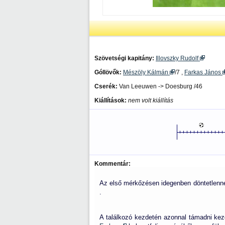
Szövetségi kapitány:
Illovszky Rudolf
Góllövők:
Mészöly Kálmán
/7 ,
Farkas János
Cserék:
Van Leeuwen -> Doesburg /46
Kiállítások:
nem volt kiállítás
Kommentár:
Az első mérkőzésen idegenben döntetlennel
.
A találkozó kezdetén azonnal támadni kez