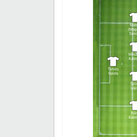
Mátr
(Mag
Sán
Mész
Kál
Tamás
Gyula
Szű
Laj
Ihá
Kál