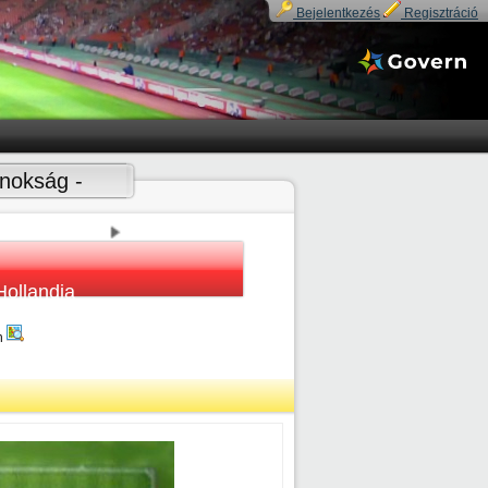
Bejelentkezés
Regisztráció
jnokság -
Hollandia
n