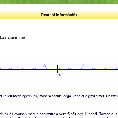
További információk
/38 , Suurbier/59
 kellett megelégednünk, most mindenki joggal várta el a győzelmet. Hosszú 
dtünk és gyorsan meg is szereztük a vezető gólt egy 11-esből. Továbbra is 