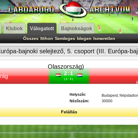
Klubok
Válogatott
Bajnokságok
Összes
Itthon
Semleges
Idegen
Ismeretlen
urópa-bajnoki selejtező, 5. csoport (III. Európa-ba
Olaszország)
2:1
zág
(2:0)
Helyszín:
Budapest, Népstadio
Nézőszám:
30000
Felállás