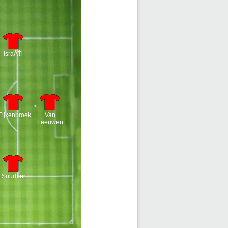
IsraĂŤl
Eijkenbroek
Van
Leeuwen
Suurbier