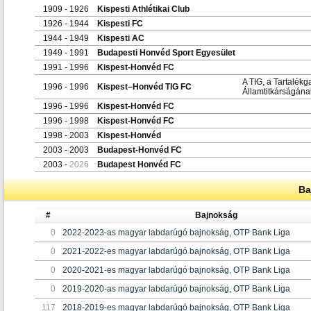
1909 - 1926
Kispesti Athlétikai Club
1926 - 1944
Kispesti FC
1944 - 1949
Kispesti AC
1949 - 1991
Budapesti Honvéd Sport Egyesület
1991 - 1996
Kispest-Honvéd FC
A TIG, a Tartalékg
1996 - 1996
Kispest–Honvéd TIG FC
Államtitkárságána
1996 - 1996
Kispest-Honvéd FC
1996 - 1998
Kispest-Honvéd FC
1998 - 2003
Kispest-Honvéd
2003 - 2003
Budapest-Honvéd FC
2003 -
2026
Budapest Honvéd FC
Ba
#
Bajnokság
0
2022-2023-as magyar labdarúgó bajnokság, OTP Bank Liga
0
2021-2022-es magyar labdarúgó bajnokság, OTP Bank Liga
0
2020-2021-es magyar labdarúgó bajnokság, OTP Bank Liga
0
2019-2020-as magyar labdarúgó bajnokság, OTP Bank Liga
117
2018-2019-es magyar labdarúgó bajnokság, OTP Bank Liga