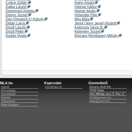
Czibor Zoltán
Hahn Árpád
Dajka László
Halmai Gábor
Debreceni András
Hamar István
Dénes József
Holender Filip
Déri (Deutsch II.) Károly
Illés Béla
Détári Lajos
Jenni (Jeny, Jenei) Rudolf
Disztl László
Kalocsay Géza dr.
Disztl Péter
Kelemen József
Dudás Gyula
Kincses (Kirnbauer) Mihály
MLA.hu
Kapcsolat
Üzemeltető
Ajánló
info@mla.hu
Govern-Soft Kft.
Kronológia
7030 Paks
Személyek
Váci Mihály utca 3. Fsz. 2
Klubok
info@govern.hu
Válogatott
www.govern.hu
Bajnokságok