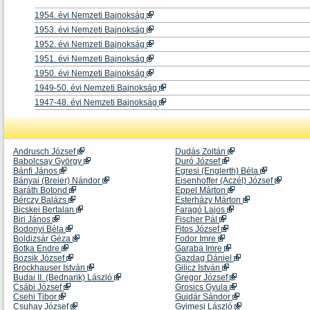
1954. évi Nemzeti Bajnokság
1953. évi Nemzeti Bajnokság
1952. évi Nemzeti Bajnokság
1951. évi Nemzeti Bajnokság
1950. évi Nemzeti Bajnokság
1949-50. évi Nemzeti Bajnokság
1947-48. évi Nemzeti Bajnokság
Andrusch József
Dudás Zoltán
Babolcsay György
Duró József
Bánfi János
Egresi (Englerth) Béla
Bányai (Breier) Nándor
Eisenhoffer (Aczél) József
Baráth Botond
Eppel Márton
Bérczy Balázs
Esterházy Márton
Bicskei Bertalan
Faragó Lajos
Biri János
Fischer Pál
Bodonyi Béla
Fitos József
Boldizsár Géza
Fodor Imre
Botka Endre
Garaba Imre
Bozsik József
Gazdag Dániel
Brockhauser István
Gilicz István
Budai II. (Bednarik) László
Gregor József
Csábi József
Grosics Gyula
Csehi Tibor
Gujdár Sándor
Csuhay József
Gyimesi László