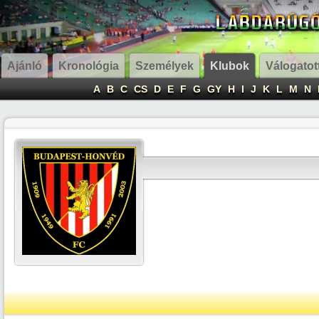
Ajánló
Kronológia
Személyek
Klubok
Válogatot
A
B
C
CS
D
E
F
G
GY
H
I
J
K
L
M
N