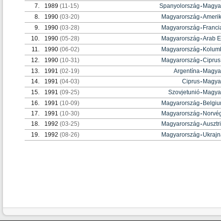
7.
1989
(11-15)
Spanyolország
-
Magya
8.
1990
(03-20)
Magyarország
-
Amerik
9.
1990
(03-28)
Magyarország
-
Franci
10.
1990
(05-28)
Magyarország
-
Arab 
11.
1990
(06-02)
Magyarország
-
Kolum
12.
1990
(10-31)
Magyarország
-
Ciprus
13.
1991
(02-19)
Argentína
-
Magya
14.
1991
(04-03)
Ciprus
-
Magya
15.
1991
(09-25)
Szovjetunió
-
Magya
16.
1991
(10-09)
Magyarország
-
Belgi
17.
1991
(10-30)
Magyarország
-
Norvé
18.
1992
(03-25)
Magyarország
-
Ausztr
19.
1992
(08-26)
Magyarország
-
Ukrajn