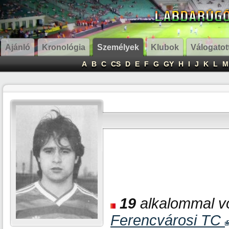
Ajánló
Kronológia
Személyek
Klubok
Válogatot
A
B
C
CS
D
E
F
G
GY
H
I
J
K
L
M
19
alkalommal vo
Ferencvárosi TC