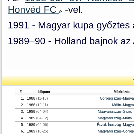
Honvéd FC
-vel.
1991 - Magyar kupa győztes
1989–90 - Holland bajnok az 
#
Időpont
Mérkőzés
1.
1988
(11-15)
Görögország
-
Magya
2.
1988
(12-11)
Málta
-
Magya
3.
1989
(04-04)
Magyarország
-
Svájc
4.
1989
(04-12)
Magyarország
-
Málta
5.
1989
(09-06)
Észak-Írország
-
Magya
6.
1989
(10-25)
Magyarország
-
Görög