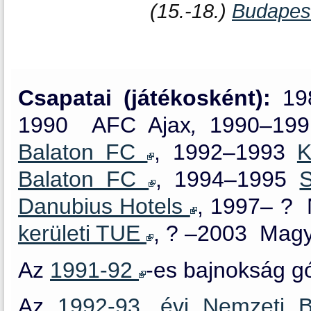
(15.-18.)
Budapes
Csapatai (játékosként):
19
1990 AFC Ajax
,
1990–1
Balaton FC
, 1992–1993
K
Balaton FC
, 1994–1995
Danubius Hotels
,
1997– ?
kerületi TUE
, ? –
2003 Magy
Az
1991-92
-es bajnokság gól
Az
1992-93. évi Nemzeti 