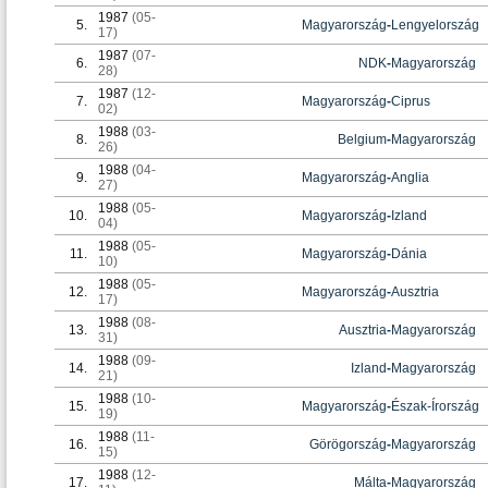
1987
(05-
5.
Magyarország
-
Lengyelország
17)
1987
(07-
6.
NDK
-
Magyarország
28)
1987
(12-
7.
Magyarország
-
Ciprus
02)
1988
(03-
8.
Belgium
-
Magyarország
26)
1988
(04-
9.
Magyarország
-
Anglia
27)
1988
(05-
10.
Magyarország
-
Izland
04)
1988
(05-
11.
Magyarország
-
Dánia
10)
1988
(05-
12.
Magyarország
-
Ausztria
17)
1988
(08-
13.
Ausztria
-
Magyarország
31)
1988
(09-
14.
Izland
-
Magyarország
21)
1988
(10-
15.
Magyarország
-
Észak-Írország
19)
1988
(11-
16.
Görögország
-
Magyarország
15)
1988
(12-
17.
Málta
-
Magyarország