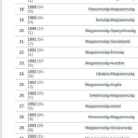
11)
1989
(04-
18.
Olaszország
-
Magyarország
26)
1989
(06-
19.
Írország
-
Magyarország
04)
1989
(10-
20.
Magyarország
-
Spanyolország
11)
1991
(04-
21.
Magyarország
-
Szovjetunió
17)
1991
(09-
22.
Magyarország
-
Írország
11)
1992
(03-
23.
Magyarország
-
Ausztria
25)
1992
(04-
24.
Ukrajna
-
Magyarország
29)
1992
(05-
25.
Magyarország
-
Anglia
12)
1992
(05-
26.
Svédország
-
Magyarország
27)
1992
(06-
27.
Magyarország
-
Izland
03)
1993
(04-
28.
Oroszország
-
Magyarország
28)
1993
(09-
29.
Magyarország
-
Oroszország
08)
1993
(10-