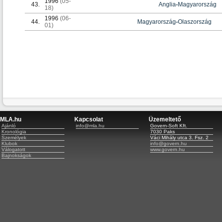
1996
(05-
43.
Anglia
-
Magyarország
18)
1996
(06-
44.
Magyarország
-
Olaszország
01)
MLA.hu
Kapcsolat
Üzemeltető
Ajánló
info@mla.hu
Govern-Soft Kft.
Kronológia
7030 Paks
Személyek
Váci Mihály utca 3. Fsz. 2
Klubok
info@govern.hu
Válogatott
www.govern.hu
Bajnokságok