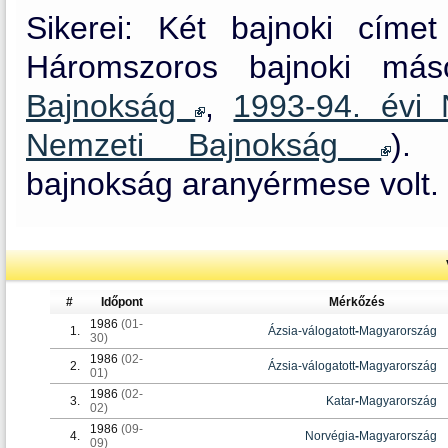
Sikerei: Két bajnoki címet
Háromszoros bajnoki más
Bajnokság
,
1993-94. évi
Nemzeti Bajnokság
). 
bajnokság aranyérmese volt.
#
Időpont
Mérkőzés
1986
(01-
1.
Ázsia-válogatott
-
Magyarország
30)
1986
(02-
2.
Ázsia-válogatott
-
Magyarország
01)
1986
(02-
3.
Katar
-
Magyarország
02)
1986
(09-
4.
Norvégia
-
Magyarország
09)