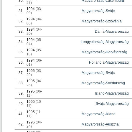
30.
Magyarország
-
Luxemburg
27)
1994
(03-
31.
Magyarország
-
Svájc
09)
1994
(04-
32.
Magyarország
-
Szlovénia
06)
1994
(04-
33.
Dánia
-
Magyarország
20)
1994
(05-
34.
Lengyelország
-
Magyarország
04)
1994
(05-
35.
Magyarország
-
Horvátország
18)
1994
(06-
36.
Hollandia
-
Magyarország
01)
1995
(03-
37.
Magyarország
-
Svájc
29)
1995
(04-
38.
Magyarország
-
Svédország
26)
1995
(06-
39.
Izland
-
Magyarország
11)
1995
(10-
40.
Svájc
-
Magyarország
11)
1995
(11-
41.
Magyarország
-
Izland
11)
1996
(04-
42.
Magyarország
-
Ausztria
24)