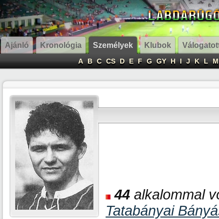
Ajánló
Kronológia
Személyek
Klubok
Válogatot
A
B
C
CS
D
E
F
G
GY
H
I
J
K
L
M
44
alkalommal vo
Tatabányai Bány