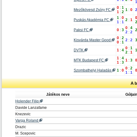
0
:
1
Mezőkövesd Zsóry FC
1
:
0
1
:
2
1
:
0
Puskás Akadémia FC
2
:
1
1
:
1
0
:
4
Paksi FC
0
:
3
2
:
2
0
:
2
Kisvárda Master Good
2
:
2
0
:
1
0
:
1
DVTK
1
:
4
2
:
1
1
:
4
MTK Budapest FC
1
:
3
1
:
3
0
:
2
Szombathelyi Haladás
1
:
0
1
:
1
A 
Játékos neve
Gólja
Holender Filip
Davide Lanzafame
Knezevic
Varga Roland
Drazic
M. Scepovic