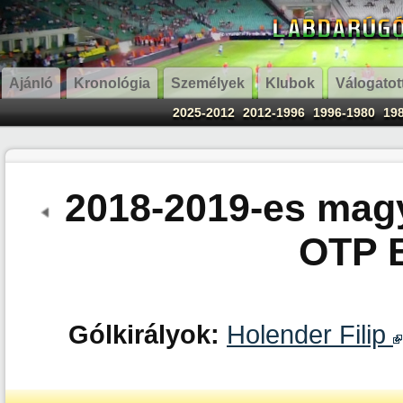
Ajánló
Kronológia
Személyek
Klubok
Válogatot
2025-2012
2012-1996
1996-1980
19
2018-2019-es magy
OTP 
Gólkirályok:
Holender Filip