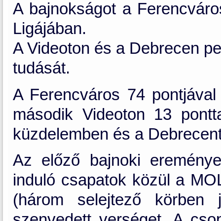
A bajnokságot a Ferencváros
Ligájában.
A Videoton és a Debrecen ped
tudását.
A Ferencváros 74 pontjával
második Videoton 13 ponttal
küzdelemben és a Debrecent 
Az előző bajnoki eremény
induló csapatok közül a MOL 
(három selejtező körben 
szenvedett verséget. A cso