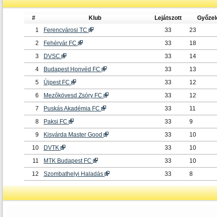
#
Klub
Lejátszott
Győze
1
Ferencvárosi TC
33
23
2
Fehérvár FC
33
18
3
DVSC
33
14
4
Budapest Honvéd FC
33
13
5
Újpest FC
33
12
6
Mezőkövesd Zsóry FC
33
12
7
Puskás Akadémia FC
33
11
8
Paksi FC
33
9
9
Kisvárda Master Good
33
10
10
DVTK
33
10
11
MTK Budapest FC
33
10
12
Szombathelyi Haladás
33
8