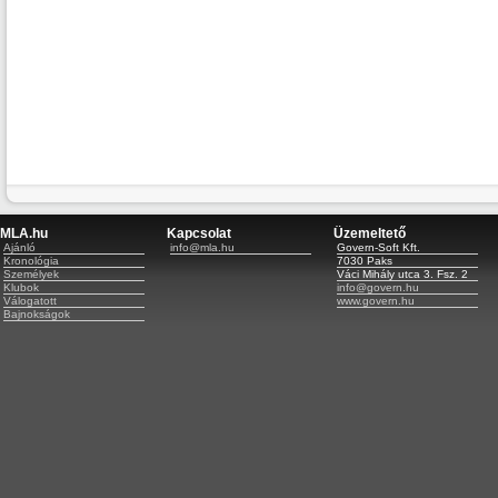
MLA.hu
Kapcsolat
Üzemeltető
Ajánló
info@mla.hu
Govern-Soft Kft.
Kronológia
7030 Paks
Személyek
Váci Mihály utca 3. Fsz. 2
Klubok
info@govern.hu
Válogatott
www.govern.hu
Bajnokságok