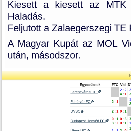
Kiesett a kiesett az MTK
Haladás.
Feljutott a Zalaegerszegi TE
A Magyar Kupát az MOL Vidi
után, másodszor.
Egyesületek
FTC
Vidi
D
2
:
2
Ferencvárosi TC
4
:
1
Fehérvár FC
2
:
1
DVSC
2
:
1
0
:
1
0
:
1
0
:
3
Budapest Honvéd FC
3
:
2
0
:
1
Újpest FC
1
:
1
2
:
0