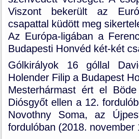
Viszont bekerült az Euró
csapattal küdött meg sikertel
Az Európa-ligában a Feren
Budapesti Honvéd két-két csap
Gólkirályok 16 góllal Da
Holender Filip a Budapest Ho
Mesterhármast ért el Böde 
Diósgyőt ellen a 12. forduló
Novothny Soma, az Újpest
fordulóban (2018. november 1