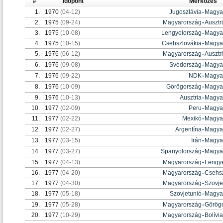
#
Időpont
Mérkőzés
1.
1970
(04-12)
Jugoszlávia
-
Magya
2.
1975
(09-24)
Magyarország
-
Ausztr
3.
1975
(10-08)
Lengyelország
-
Magya
4.
1975
(10-15)
Csehszlovákia
-
Magya
5.
1976
(06-12)
Magyarország
-
Ausztr
6.
1976
(09-08)
Svédország
-
Magya
7.
1976
(09-22)
NDK
-
Magya
8.
1976
(10-09)
Görögország
-
Magya
9.
1976
(10-13)
Ausztria
-
Magya
10.
1977
(02-09)
Peru
-
Magya
11.
1977
(02-22)
Mexikó
-
Magya
12.
1977
(02-27)
Argentína
-
Magya
13.
1977
(03-15)
Irán
-
Magya
14.
1977
(03-27)
Spanyolország
-
Magya
15.
1977
(04-13)
Magyarország
-
Lengy
16.
1977
(04-20)
Magyarország
-
Csehsz
17.
1977
(04-30)
Magyarország
-
Szovje
18.
1977
(05-18)
Szovjetunió
-
Magya
19.
1977
(05-28)
Magyarország
-
Görög
20.
1977
(10-29)
Magyarország
-
Bolívia