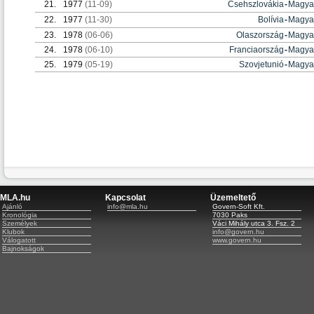
21.
1977
(11-09)
Csehszlovákia
-
Magya
22.
1977
(11-30)
Bolívia
-
Magya
23.
1978
(06-06)
Olaszország
-
Magya
24.
1978
(06-10)
Franciaország
-
Magya
25.
1979
(05-19)
Szovjetunió
-
Magya
MLA.hu
Kapcsolat
Üzemeltető
Ajánló
info@mla.hu
Govern-Soft Kft.
Kronológia
7030 Paks
Személyek
Váci Mihály utca 3. Fsz. 2
Klubok
info@govern.hu
Válogatott
www.govern.hu
Bajnokságok