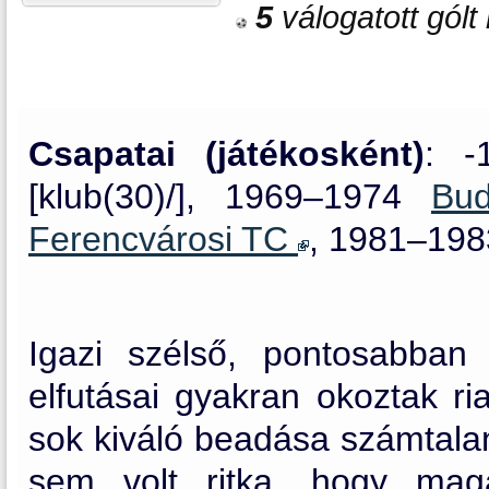
5
válogatott gólt 
Csapatai (játékosként)
: -
[klub(30)/], 1969–1974
Bu
Ferencvárosi TC
, 1981–198
Igazi szélső, pontosabban 
elfutásai gyakran okoztak ri
sok kiváló beadása számtalan
sem volt ritka, hogy ma