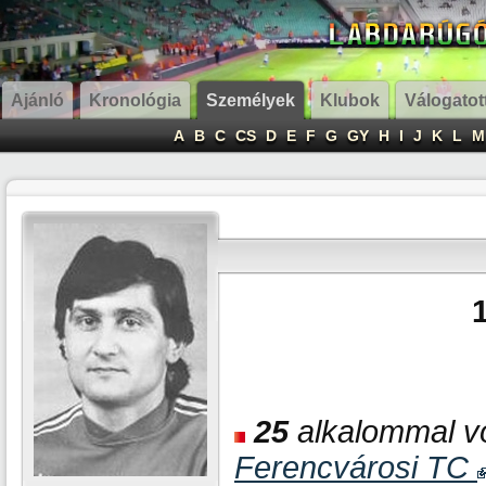
Ajánló
Kronológia
Személyek
Klubok
Válogatot
A
B
C
CS
D
E
F
G
GY
H
I
J
K
L
M
25
alkalommal vo
Ferencvárosi TC