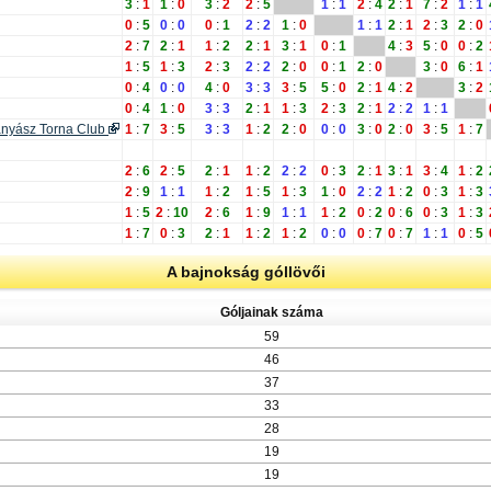
3
:
1
1
:
0
3
:
2
2
:
5
1
:
1
2
:
4
2
:
1
7
:
2
1
:
1
0
:
5
0
:
0
0
:
1
2
:
2
1
:
0
1
:
1
2
:
1
2
:
3
2
:
0
2
:
7
2
:
1
1
:
2
2
:
1
3
:
1
0
:
1
4
:
3
5
:
0
0
:
2
1
:
5
1
:
3
2
:
3
2
:
2
2
:
0
0
:
1
2
:
0
3
:
0
6
:
1
0
:
4
0
:
0
4
:
0
3
:
3
3
:
5
5
:
0
2
:
1
4
:
2
3
:
2
0
:
4
1
:
0
3
:
3
2
:
1
1
:
3
2
:
3
2
:
1
2
:
2
1
:
1
Bányász Torna Club
1
:
7
3
:
5
3
:
3
1
:
2
2
:
0
0
:
0
3
:
0
2
:
0
3
:
5
1
:
7
2
:
6
2
:
5
2
:
1
1
:
2
2
:
2
0
:
3
2
:
1
3
:
1
3
:
4
1
:
2
2
:
9
1
:
1
1
:
2
1
:
5
1
:
3
1
:
0
2
:
2
1
:
2
0
:
3
1
:
3
1
:
5
2
:
10
2
:
6
1
:
9
1
:
1
1
:
2
0
:
2
0
:
6
0
:
3
1
:
3
1
:
7
0
:
3
2
:
1
1
:
2
1
:
2
0
:
0
0
:
7
0
:
7
1
:
1
0
:
5
A bajnokság góllövői
Góljainak száma
59
46
37
33
28
19
19