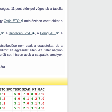
tséges. 11 pont előnnyel végeztek a tabella
egy
Győri ETO
mérkőzésen esett ekkor a
C
, a
Debreceni VSC
, a
Dorogi AC
, a
viselkedése nem csak a csapatokat, de a
ított az egyesület ellen. Az ítélet nagyon
került sor, hiszen azok a csapatok, amelyek
ára.
BTC
SFC
TBSC
SZAK
KT
GAC
3
:
1
5
:
0
7
:
0
8
:
0
2
:
0
4
:
2
4
:
0
6
:
1
4
:
2
7
:
0
5
:
1
3
:
1
7
:
0
3
:
1
7
:
0
1
:
0
5
:
1
2
:
1
3
:
1
4
:
0