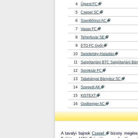
4
Újpest FC
5
Csepel SC
6
Szentlőrinci AC
7
Vasas FC
8
Teherfuvar SE
9
ETO FC Győr
10
Swietelsky-Haladás
11
Salgótarjáni BTC Salgótarjáni Bá
12
Soroksár FC
13
Tatabányai Bányász SC
14
Szegedi AK
15
KISTEXT
16
Godberger AC
A tavalyi bajnok
Csepel
bizony megérez