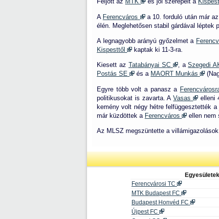
Feljött az
MTK
és jól szerepelt a
Kispes
A
Ferencváros
a 10. forduló után már az
élén. Meglehetősen stabil gárdával léptek 
A legnagyobb arányú győzelmet a
Ferenc
Kispesttől
kaptak ki 11-3-ra.
Kiesett az
Tatabányai SC
, a
Szegedi 
Postás SE
és a
MAORT Munkás
(Nag
Egyre több volt a panasz a
Ferencváros
politikusokat is zavarta. A
Vasas
elleni 
kemény volt négy hétre felfüggesztették a 
már küzdöttek a
Ferencváros
ellen nem s
Az MLSZ megszüntette a villámigazolások 
Egyesülete
Ferencvárosi TC
MTK Budapest FC
Budapest Honvéd FC
Újpest FC