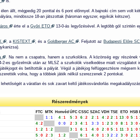
t
is.
 élen állt, mégpedig 20 ponttal és 6 pont előnnyel. A bajnoki cím sem volt ké
pályára, mindössze 18-an játszottak (hároman egyszer, egyikük kétszer).
város
érte el a
Győri ETO
13-0-ás legyőzésével. A legtöbb gól szintén 
AK
, a
KISTEXT
, és a
Goldberger AC
. Feljutott az
Budapesti Előre S
ykanizsa).
ra
. Na nem a csapatra, hanem a szurkolókra. A közönség egy részének 
4-2-es győzelmük után az MLSZ a szurkolók viselkedése miatt vizsgálatot ind
játékjogot és betiltották a pályát. Végül a játékjog felfüggesztésre mégsem 
zerették volna, hogy a többiek játék nélkül szerezzenek 2 pontokat.
lehetőségét a váratlan és sok zavart keltő játékosvándorlás megakadályozás
Részeredmények
k
FTC
MTK
Honvéd
ÚFC
CSSC
SZAC
VDH
TSE
ETO
HSB
1
:
1
4
:
1
5
:
3
6
:
2
2
:
1
4
:
2
2
:
1
13
:
0
5
:
1
4
:
2
0
:
0
2
:
3
4
:
1
3
:
3
1
:
2
3
:
0
8
:
1
3
:
0
1
:
2
1
:
2
3
:
1
6
:
1
4
:
0
2
:
0
5
:
1
11
:
3
1
:
0
5
:
0
2
:
3
1
:
2
6
:
1
4
:
0
1
:
3
2
:
2
3
:
0
2
:
1