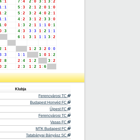
4
:
1
7
:
4
2
:
0
3
:
1
3
:
2
1
:
1
5
:
3
2
:
1
2
:
0
1
:
0
1
:
2
5
:
2
3
:
2
4
:
0
2
:
1
1
:
1
4
:
2
3
:
1
2
:
3
3
:
0
1
:
0
1
:
3
2
:
1
1
:
1
0
:
1
0
:
3
4
:
3
3
:
3
1
:
2
1
:
1
6
:
1
3
:
1
1
:
1
3
:
2
2
:
1
1
:
2
3
:
2
0
:
0
3
:
3
1
:
1
1
:
0
1
:
2
2
:
8
2
:
4
1
:
2
3
:
2
0
:
2
2
:
3
1
:
2
1
:
6
Klubja
Ferencvárosi TC
Budapest Honvéd FC
Újpest FC
Ferencvárosi TC
Vasas FC
MTK Budapest FC
Tatabányai Bányász SC