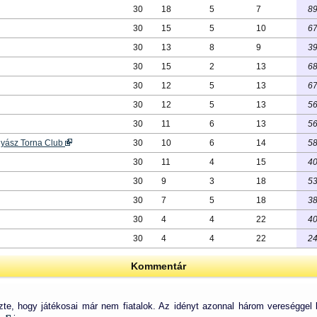
30
18
5
7
8
30
15
5
10
6
30
13
8
9
3
30
15
2
13
6
30
12
5
13
6
30
12
5
13
5
30
11
6
13
5
nyász Torna Club
30
10
6
14
5
30
11
4
15
4
30
9
3
18
5
30
7
5
18
3
30
4
4
22
4
30
4
4
22
2
Kommentár
te, hogy játékosai már nem fiatalok. Az idényt azonnal három vereséggel