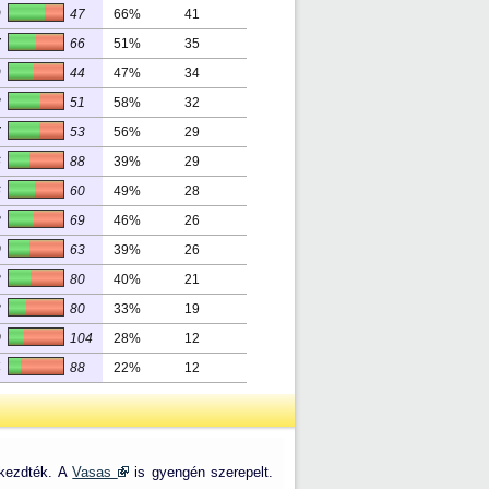
9
47
66%
41
7
66
51%
35
9
44
47%
34
8
51
58%
32
7
53
56%
29
6
88
39%
29
6
60
49%
28
8
69
46%
26
0
63
39%
26
3
80
40%
21
8
80
33%
19
0
104
28%
12
4
88
22%
12
 kezdték. A
Vasas
is gyengén szerepelt.