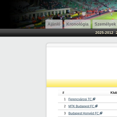
Ajánló
Kronológia
Személyek
2025-2012
#
Klu
1
Ferencvárosi TC
2
MTK Budapest FC
3
Budapest Honvéd FC