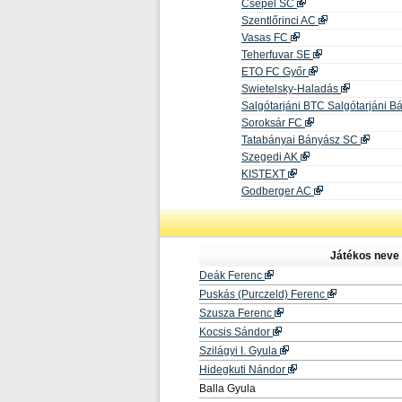
Csepel SC
Szentlőrinci AC
Vasas FC
Teherfuvar SE
ETO FC Győr
Swietelsky-Haladás
Salgótarjáni BTC Salgótarjáni 
Soroksár FC
Tatabányai Bányász SC
Szegedi AK
KISTEXT
Godberger AC
Játékos neve
Deák Ferenc
Puskás (Purczeld) Ferenc
Szusza Ferenc
Kocsis Sándor
Szilágyi I. Gyula
Hidegkuti Nándor
Balla Gyula