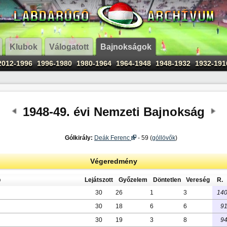
Klubok
Válogatott
Bajnokságok
2012-1996
1996-1980
1980-1964
1964-1948
1948-1932
1932-191
1948-49. évi Nemzeti Bajnokság
Gólkirály:
Deák Ferenc
- 59 (
góllövők
)
Végeredmény
b
Lejátszott
Győzelem
Döntetlen
Vereség
R.
30
26
1
3
14
30
18
6
6
9
30
19
3
8
9