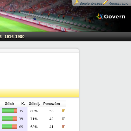
Bejelentkezés
Regisztráció
6
1916-1900
Gólok
K.
Góltelj.
Pontszám
0
36
80%
53
1
38
71%
42
4
46
68%
41