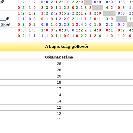
z
1
:
2
1
:
2
0
:
0
2
:
1
2
:
1
0
:
2
2
:
0
0
:
0
0
:
0
3
:
3
3
:
0
:
2
1
:
0
2
:
3
0
:
1
1
:
2
2
:
0
2
:
1
3
:
2
4
:
2
0
:
3
1
:
1
:
2
1
:
2
1
:
2
2
:
2
3
:
5
2
:
2
2
:
1
2
:
1
2
:
0
0
:
0
2
:
tias
1
:
1
0
:
0
0
:
1
0
:
1
2
:
2
0
:
2
1
:
1
1
:
2
0
:
1
3
:
0
1
:
z SK
0
:
3
0
:
2
0
:
0
1
:
0
2
:
2
2
:
1
2
:
4
0
:
0
1
:
0
2
:
2
0
:
0
0
:
3
1
:
3
1
:
0
0
:
2
0
:
3
0
:
0
1
:
2
2
:
3
4
:
0
0
:
1
0
:
2
4
:
0
:
2
1
:
1
1
:
1
0
:
1
1
:
0
0
:
1
0
:
2
2
:
1
2
:
4
1
:
0
1
:
0
0
:
A bajnokság góllövői
Góljainak száma
28
28
20
19
17
14
14
12
12
11