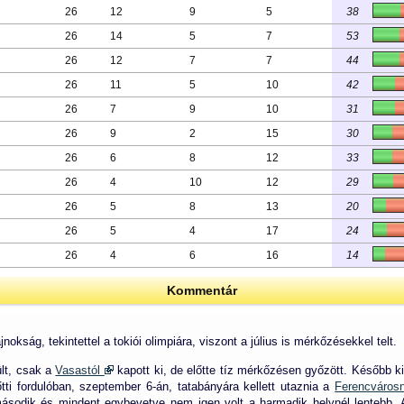
26
12
9
5
38
26
14
5
7
53
26
12
7
7
44
26
11
5
10
42
26
7
9
10
31
26
9
2
15
30
26
6
8
12
33
26
4
10
12
29
26
5
8
13
20
26
5
4
17
24
26
4
6
16
14
Kommentár
kság, tekintettel a tokiói olimpiára, viszont a július is mérkőzésekkel telt.
ült, csak a
Vasastól
kapott ki, de előtte tíz mérkőzésen győzött. Később 
őtti fordulóban, szeptember 6-án, tatabányára kellett utaznia a
Ferencváro
ásodik és mindent egybevetve nem igen volt a harmadik helynél lentebb. A