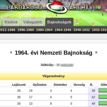
Klubok
Válogatott
Bajnokságok
2012-1996
1996-1980
1980-1964
1964-1948
1948-1932
1932-191
1964. évi Nemzeti Bajnokság
Gólkirály:
- 30 (
góllövők
)
Végeredmény
Lejátszott
Győzelem
Döntetlen
Vereség
R.
Gól
26
19
3
4
58
26
17
4
5
62
26
13
8
5
49