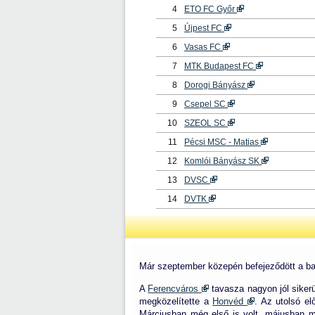
4
ETO FC Győr
5
Újpest FC
6
Vasas FC
7
MTK Budapest FC
8
Dorogi Bányász
9
Csepel SC
10
SZEOL SC
11
Pécsi MSC - Matias
12
Komlói Bányász SK
13
DVSC
14
DVTK
Már szeptember közepén befejeződött a bajno
A
Ferencváros
tavasza nagyon jól siker
megközelítette a
Honvéd
. Az utolsó el
Márciusban még első is volt, májusban m