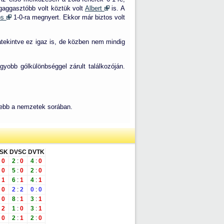
egaggasztóbb volt köztük volt
Albert
is. A
os
1-0-ra megnyert. Ekkor már biztos volt
atekintve ez igaz is, de közben nem mindig
yobb gólkülönbséggel zárult találkozóján.
sebb a nemzetek sorában.
SK
DVSC
DVTK
0
2
:
0
4
:
0
0
5
:
0
2
:
0
1
6
:
1
4
:
1
0
2
:
2
0
:
0
0
8
:
1
3
:
1
2
1
:
0
3
:
1
0
2
:
1
2
:
0