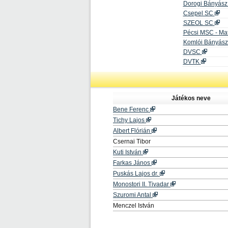
Dorogi Bányás
Csepel SC
SZEOL SC
Pécsi MSC - Ma
Komlói Bányás
DVSC
DVTK
Játékos neve
Bene Ferenc
Tichy Lajos
Albert Flórián
Csernai Tibor
Kuti István
Farkas János
Puskás Lajos dr.
Monostori II. Tivadar
Szuromi Antal
Menczel István