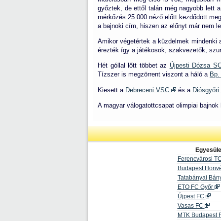
győztek, de ettől talán még nagyobb lett a
mérkőzés 25.000 néző előtt kezdődött meg 
a bajnoki cím, hiszen az előnyt már nem le
Amikor végetértek a küzdelmek mindenki 
érezték így a játékosok, szakvezetők, szu
Hét góllal lőtt többet az
Újpesti Dózsa 
Tízszer is megzörrent viszont a háló a
Bp.
Kiesett a
Debreceni VSC
és a
Diósgyőr
A magyar válogatottcsapat olimpiai bajno
Egyesüle
Ferencvárosi T
Budapest Honv
Tatabányai Bá
ETO FC Győr
Újpest FC
Vasas FC
MTK Budapest 