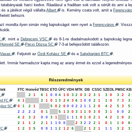
 tatabányaiak harci kedve. Ráadásul a fradiban sok volt a sérült és ami a l
és a játékot végül vállalta
Albert
is. Kemény csata volt, amit a
Ferencvár
hetett behozni.
azt mondta ilyen simán még bajnokságot nem nyert a
Ferencváros
. Vissz
rkolók.
SC
, mint a
Debreceni VSC
és 8-1-re diadalmaskodott a bajnokság legnag
 Honvéd SE
-
Pécsi Dózsa SC
7-3-al befejeződött találkozón.
i Vasas
. Feljutott az
Ózdi Kohász SE
és a
Salgótarjáni BTC
.
k lett. Immár harmadszor kapta meg az arany érmet és ezzel a legeredménye
Részeredmények
tek
FTC
Honvéd
TBSC
ETO
ÚFC
VDH
MTK
DB
CSSC
SZEOL
PMSC
KB
C
2
:
1
6
:
1
0
:
0
4
:
1
0
:
3
2
:
0
3
:
2
3
:
1
3
:
0
3
:
2
2
:
éd FC
4
:
1
2
:
1
0
:
1
3
:
2
4
:
3
6
:
1
0
:
0
2
:
1
1
:
0
7
:
3
3
:
nyász SC
0
:
1
2
:
1
5
:
0
2
:
0
0
:
0
2
:
2
1
:
1
2
:
0
4
:
2
5
:
3
5
:
2
:
2
2
:
2
0
:
1
5
:
1
3
:
0
3
:
1
1
:
0
3
:
0
3
:
1
0
:
0
2
:
4
:
2
3
:
2
0
:
0
3
:
1
1
:
1
1
:
0
1
:
0
2
:
1
4
:
2
1
:
0
2
:
2
:
1
1
:
2
2
:
1
1
:
1
0
:
0
2
:
3
2
:
2
2
:
1
0
:
1
1
:
0
6
:
FC
1
:
2
3
:
5
0
:
0
1
:
1
2
:
1
2
:
6
2
:
1
2
:
1
1
:
1
3
:
2
3
: