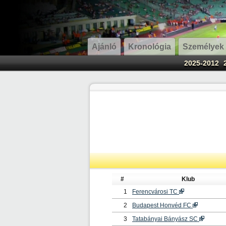
Ajánló
Kronológia
Személyek
2025-2012
#
Klub
1
Ferencvárosi TC
2
Budapest Honvéd FC
3
Tatabányai Bányász SC