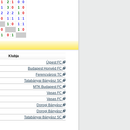
1
2
:
1
0
:
0
1
3
:
0
1
:
0
2
2
:
2
1
:
0
0
1
:
1
1
:
1
1
:
0
1
:
1
0
1
:
0
1
0
:
1
Klubja
Újpest FC
Budapest Honvéd FC
Ferencvárosi TC
Tatabányai Bányász SC
MTK Budapest FC
Vasas FC
Vasas FC
Dorogi Bányász
Dorogi Bányász
Tatabányai Bányász SC