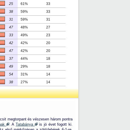
25
61%
33
38
59%
33
31
59%
31
47
48%
27
33
49%
23
42
42%
20
47
42%
20
37
44%
18
49
29%
18
54
31%
14
38
27%
14
kicsit megtorpant és vészesen három pontra
snak
. A
Tatabánya
is jó évet fogott ki.
z első mérkőzésen a zöld-fehérek 6-1-re,