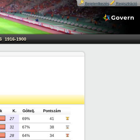
Bejelentkezés
Regisztráció
6
1916-1900
ok
K.
Góltelj.
Pontszám
27
69%
41
31
67%
38
28
64%
34