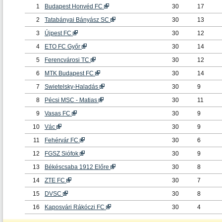
1
Budapest Honvéd FC
30
17
2
Tatabányai Bányász SC
30
13
3
Újpest FC
30
12
4
ETO FC Győr
30
14
5
Ferencvárosi TC
30
12
6
MTK Budapest FC
30
14
7
Swietelsky-Haladás
30
9
8
Pécsi MSC - Matias
30
11
9
Vasas FC
30
9
10
Vác
30
9
11
Fehérvár FC
30
6
12
FGSZ Siófok
30
9
13
Békéscsaba 1912 Előre
30
8
14
ZTE FC
30
7
15
DVSC
30
8
16
Kaposvári Rákóczi FC
30
4