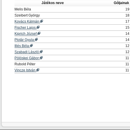
Játékos neve
Góljaina
Melis Béla
19
Szeibert György
18
Kovács Kálmán
17
Fischer Lajos
15
Kiprich József
14
Plotár Gyula
14
Illés Béla
12
Szabadi László
12
Pölöskei Gábor
11
Rubold Péter
11
Vincze István
11