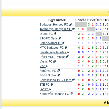
Egyesületek
Honvéd
TBSC
ÚFC
ETO
Budapest Honvéd FC
3
:
1
0
:
0
1
:
0
Tatabányai Bányász SC
1
:
0
2
:
2
3
:
1
Újpest FC
3
:
1
1
:
1
3
:
1
ETO FC Győr
4
:
2
1
:
0
1
:
1
Ferencvárosi TC
1
:
1
1
:
1
0
:
0
5
:
2
MTK Budapest FC
4
:
3
1
:
6
2
:
0
2
:
2
Swietelsky-Haladás
0
:
0
1
:
1
0
:
3
2
:
2
Pécsi MSC - Matias
3
:
0
2
:
1
0
:
1
2
:
0
Vasas FC
2
:
4
0
:
1
3
:
5
0
:
1
Vác
1
:
1
1
:
2
1
:
0
0
:
1
Fehérvár FC
0
:
1
2
:
0
1
:
1
2
:
2
FGSZ Siófok
0
:
0
2
:
2
2
:
1
2
:
1
Békéscsaba 1912 Előre
1
:
0
0
:
5
2
:
1
2
:
0
ZTE FC
0
:
1
0
:
0
1
:
1
1
:
0
DVSC
1
:
2
0
:
3
1
:
1
1
:
3
Kaposvári Rákóczi FC
0
:
2
2
:
2
0
:
0
1
:
2
A 