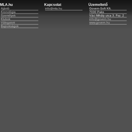
MLA.hu
Kapcsolat
Üzemeltető
Ajánló
info@mla.hu
Govern-Soft Kft.
Kronológia
7030 Paks
Személyek
Váci Mihály utca 3. Fsz. 2
Klubok
info@govern.hu
Válogatott
www.govern.hu
Bajnokságok