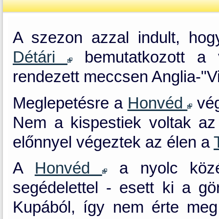
A szezon azzal indult, ho
Détári
bemutatkozott a v
rendezett meccsen Anglia-"Vi
Meglepetésre a
Honvéd
vég
Nem a kispestiek voltak az
előnnyel végeztek az élen a
A
Honvéd
a nyolc közé 
segédelettel - esett ki a g
Kupából, így nem érte meg