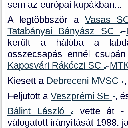
sem az európai kupákban...
A legtöbbször a
Vasas 
Tatabányai Bányász SC
-
került a hálóba a labd
összecsapás ennél csupán e
Kaposvári Rákóczi SC
-
MT
Kiesett a
Debreceni MVSC
Feljutott a
Veszprémi SE
, é
Bálint László
vette át - 
válogatott irányítását 1988. j