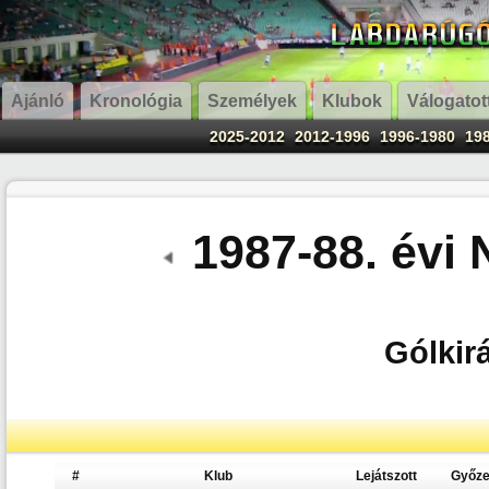
Ajánló
Kronológia
Személyek
Klubok
Válogatot
2025-2012
2012-1996
1996-1980
19
1987-88. évi
Gólkirá
#
Klub
Lejátszott
Győz