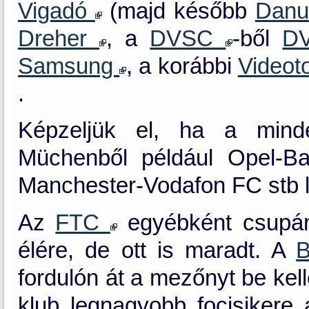
Vigadó
(majd később
Danu
Dreher
, a
DVSC
-ből
D
Samsung
, a korábbi
Videot
.
Képzeljük el, ha a mind
Müchenből például Opel-B
Manchester-Vodafon FC stb 
Az
FTC
egyébként csupán 
élére, de ott is maradt. A
fordulón át a mezőnyt be kel
klub legnagyobb focisikere 