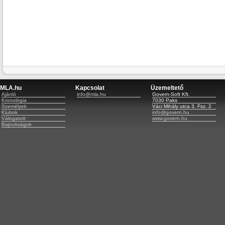
MLA.hu
Kapcsolat
Üzemeltető
Ajánló
info@mla.hu
Govern-Soft Kft.
Kronológia
7030 Paks
Személyek
Váci Mihály utca 3. Fsz. 2
Klubok
info@govern.hu
Válogatott
www.govern.hu
Bajnokságok