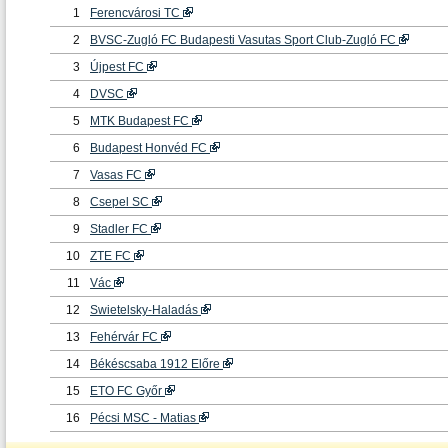
1
Ferencvárosi TC
2
BVSC-Zugló FC Budapesti Vasutas Sport Club-Zugló FC
3
Újpest FC
4
DVSC
5
MTK Budapest FC
6
Budapest Honvéd FC
7
Vasas FC
8
Csepel SC
9
Stadler FC
10
ZTE FC
11
Vác
12
Swietelsky-Haladás
13
Fehérvár FC
14
Békéscsaba 1912 Előre
15
ETO FC Győr
16
Pécsi MSC - Matias