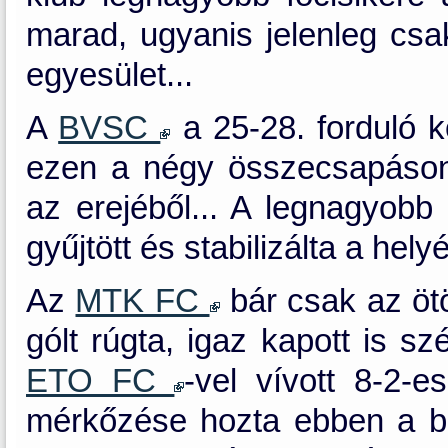
marad, ugyanis jelenleg csa
egyesület...
A
BVSC
a 25-28. forduló k
ezen a négy összecsapáson 
az erejéből... A legnagyobb 
gyűjtött és stabilizálta a hely
Az
MTK FC
bár csak az ötö
gólt rúgta, igaz kapott is 
ETO FC
-vel vívott 8-2-
mérkőzése hozta ebben a ba