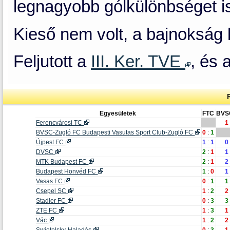
legnagyobb gólkülönbséget i
Kieső nem volt, a bajnokság 
Feljutott a
III. Ker. TVE
, és 
Egyesületek
FTC
BVS
Ferencvárosi TC
1
BVSC-Zugló FC Budapesti Vasutas Sport Club-Zugló FC
0
:
1
Újpest FC
1
:
1
0
DVSC
2
:
1
1
MTK Budapest FC
2
:
1
2
Budapest Honvéd FC
1
:
0
1
Vasas FC
0
:
1
1
Csepel SC
1
:
2
2
Stadler FC
0
:
3
3
ZTE FC
1
:
3
1
Vác
1
:
2
2