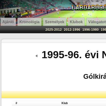
Ajánló
Kronológia
Személyek
Klubok
Válogatot
2025-2012
2012-1996
1996-1980
19
1995-96. évi
Gólkirá
#
Klub