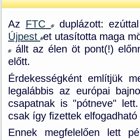
Az
FTC
duplázott: ezútt
Újpest
et utasította maga 
állt az élen öt pont(!) elő
előtt.
Érdekességként említjük m
legalábbis az európai baj
csapatnak is "pótneve" lett.
csak így fizettek elfogadható 
Ennek megfelelően lett p