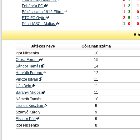
Swietelsky-Haladás
0
:
3
1
Fehérvár FC
1
:
2
1
Békéscsaba 1912 Előre
1
:
3
0
ETO FC Győr
2
:
5
1
Pécsi MSC - Matias
1
:
0
0
A 
Játékos neve
Góljainak száma
Igor Nicsenko
10
Orosz Ferenc
15
Sándor Tamás
14
Horváth Ferenc
12
Vincze István
11
Illés Béla
11
Baranyi Miklós
11
Németh Tamás
10
Lisztes Krisztián
9
Szanyó Károly
9
Fischer Pál
9
Igor Nicsenko
8