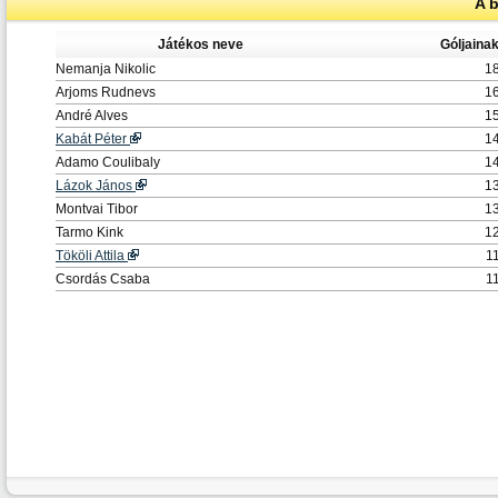
A 
Játékos neve
Góljaina
Nemanja Nikolic
1
Arjoms Rudnevs
1
André Alves
1
Kabát Péter
1
Adamo Coulibaly
1
Lázok János
1
Montvai Tibor
1
Tarmo Kink
1
Tököli Attila
1
Csordás Csaba
1