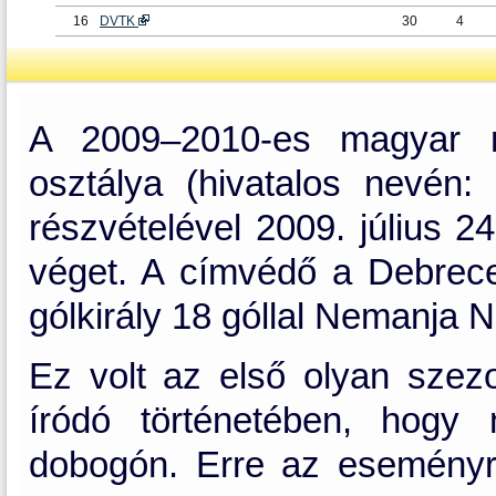
16
DVTK
30
4
A 2009–2010-es magyar ne
osztálya (hivatalos nevén
részvételével 2009. július 2
véget. A címvédő a Debrec
gólkirály 18 góllal Nemanja Nik
Ez volt az első olyan szez
íródó történetében, hogy
dobogón. Erre az eseményre