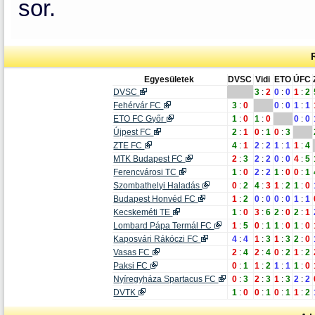
sor.
Egyesületek
DVSC
Vidi
ETO
ÚFC
DVSC
3
:
2
0
:
0
1
:
2
Fehérvár FC
3
:
0
0
:
0
1
:
1
ETO FC Győr
1
:
0
1
:
0
0
:
0
Újpest FC
2
:
1
0
:
1
0
:
3
ZTE FC
4
:
1
2
:
2
1
:
1
1
:
4
MTK Budapest FC
2
:
3
2
:
2
0
:
0
4
:
5
Ferencvárosi TC
1
:
0
2
:
2
1
:
0
0
:
1
Szombathelyi Haladás
0
:
2
4
:
3
1
:
2
1
:
0
Budapest Honvéd FC
1
:
2
0
:
0
0
:
0
1
:
1
Kecskeméti TE
1
:
0
3
:
6
2
:
0
2
:
1
Lombard Pápa Termál FC
1
:
5
0
:
1
1
:
0
1
:
0
Kaposvári Rákóczi FC
4
:
4
1
:
3
1
:
3
2
:
0
Vasas FC
2
:
4
2
:
4
0
:
2
1
:
2
Paksi FC
0
:
1
1
:
2
1
:
1
1
:
0
Nyíregyháza Spartacus FC
0
:
3
2
:
3
1
:
3
2
:
2
DVTK
1
:
0
0
:
1
0
:
1
1
:
2