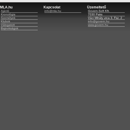
MLA.hu
Kapcsolat
Üzemeltető
Ajánló
info@mla.hu
Govern-Soft Kft.
Kronológia
7030 Paks
Személyek
Váci Mihály utca 3. Fsz. 2
Klubok
info@govern.hu
Válogatott
www.govern.hu
Bajnokságok