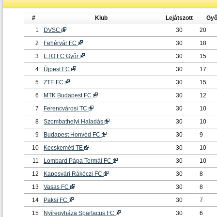
#
Klub
Lejátszott
Győ
1
DVSC
30
20
2
Fehérvár FC
30
18
3
ETO FC Győr
30
15
4
Újpest FC
30
17
5
ZTE FC
30
15
6
MTK Budapest FC
30
12
7
Ferencvárosi TC
30
10
8
Szombathelyi Haladás
30
10
9
Budapest Honvéd FC
30
9
10
Kecskeméti TE
30
10
11
Lombard Pápa Termál FC
30
10
12
Kaposvári Rákóczi FC
30
8
13
Vasas FC
30
8
14
Paksi FC
30
7
15
Nyíregyháza Spartacus FC
30
6