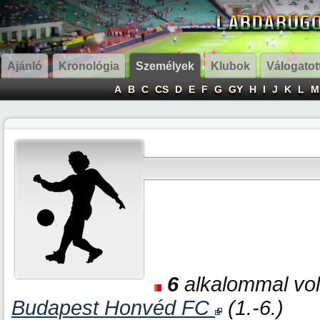
Ajánló
Kronológia
Személyek
Klubok
Válogatot
A
B
C
CS
D
E
F
G
GY
H
I
J
K
L
M
6
alkalommal volt
Budapest Honvéd FC
(1.-6.)