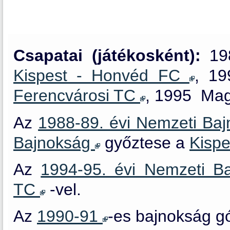
Csapatai (játékosként):
19
Kispest - Honvéd FC
, 1
Ferencvárosi TC
, 1995 Mag
Az
1988-89. évi Nemzeti Ba
Bajnokság
győztese a
Kisp
Az
1994-95. évi Nemzeti B
TC
-vel.
Az
1990-91
-es bajnokság gól