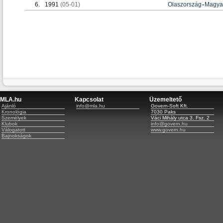
6.
1991
(05-01)
Olaszország
-
Magya
MLA.hu
Kapcsolat
Üzemeltető
Ajánló
info@mla.hu
Govern-Soft Kft.
Kronológia
7030 Paks
Személyek
Váci Mihály utca 3. Fsz. 2
Klubok
info@govern.hu
Válogatott
www.govern.hu
Bajnokságok