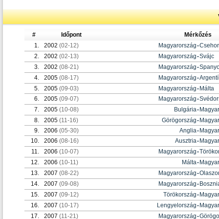
#
Időpont
Mérkőzés
1.
2002
(02-12)
Magyarország
-
Csehor
2.
2002
(02-13)
Magyarország
-
Svájc
3.
2002
(08-21)
Magyarország
-
Spanyo
4.
2005
(08-17)
Magyarország
-
Argent
5.
2005
(09-03)
Magyarország
-
Málta
6.
2005
(09-07)
Magyarország
-
Svédor
7.
2005
(10-08)
Bulgária
-
Magyar
8.
2005
(11-16)
Görögország
-
Magyar
9.
2006
(05-30)
Anglia
-
Magyar
10.
2006
(08-16)
Ausztria
-
Magyar
11.
2006
(10-07)
Magyarország
-
Töröko
12.
2006
(10-11)
Málta
-
Magyar
13.
2007
(08-22)
Magyarország
-
Olaszo
14.
2007
(09-08)
Magyarország
-
Boszni
15.
2007
(09-12)
Törökország
-
Magyar
16.
2007
(10-17)
Lengyelország
-
Magyar
17.
2007
(11-21)
Magyarország
-
Görögo