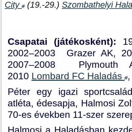
City
(19.-29.)
Szombathelyi Hal
Csapatai (játékosként):
19
2002–2003
Grazer AK,
2
2007–2008 Plymouth A
2010
Lombard FC Haladás
Péter egy igazi sportcsalád
atléta, édesapja, Halmosi Zol
70-es években 11-szer szerep
Halmosi a Haladásban kezdett