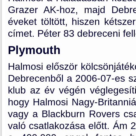
Grazer AK
-hoz, majd Debre
éveket töltött, hiszen kétsz
címet. Péter 83 debreceni fell
Plymouth
Halmosi először kölcsönjáték
Debrecenből a 2006-07-es s
klub az év végén véglegesít
hogy Halmosi
Nagy-Britanni
vagy a
Blackburn Rovers
csa
való csatlakozása előtt. Ám 