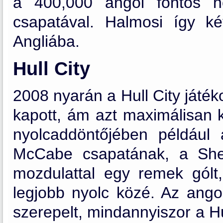
a 400,000 angol fontos h
csapatával. Halmosi így ké
Angliába.
Hull City
2008 nyarán a Hull City játéko
kapott, ám azt maximálisan 
nyolcaddöntőjében például 
McCabe
csapatának, a Shef
mozdulattal egy remek gólt,
legjobb nyolc közé. Az ang
szerepelt, mindannyiszor a H