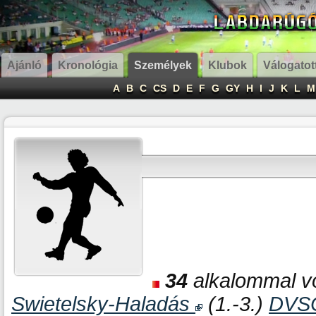
Ajánló
Kronológia
Személyek
Klubok
Válogatot
A
B
C
CS
D
E
F
G
GY
H
I
J
K
L
M
34
alkalommal vo
Swietelsky-Haladás
(1.-3.)
DVS