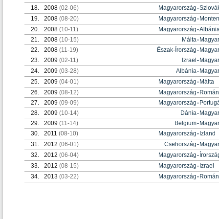
18.
2008
(02-06)
Magyarország
-
Szlová
19.
2008
(08-20)
Magyarország
-
Monten
20.
2008
(10-11)
Magyarország
-
Albáni
21.
2008
(10-15)
Málta
-
Magyar
22.
2008
(11-19)
Észak-Írország
-
Magyar
23.
2009
(02-11)
Izrael
-
Magyar
24.
2009
(03-28)
Albánia
-
Magyar
25.
2009
(04-01)
Magyarország
-
Málta
26.
2009
(08-12)
Magyarország
-
Román
27.
2009
(09-09)
Magyarország
-
Portugá
28.
2009
(10-14)
Dánia
-
Magyar
29.
2009
(11-14)
Belgium
-
Magyar
30.
2011
(08-10)
Magyarország
-
Izland
31.
2012
(06-01)
Csehország
-
Magyar
32.
2012
(06-04)
Magyarország
-
Írorszá
33.
2012
(08-15)
Magyarország
-
Izrael
34.
2013
(03-22)
Magyarország
-
Román