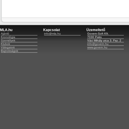
MLA.hu
Kapcsolat
Üzemeltető
Ajánló
info@mla.hu
Govern-Soft Kft.
Kronológia
7030 Paks
Személyek
Váci Mihály utca 3. Fsz. 2
Klubok
info@govern.hu
Válogatott
www.govern.hu
Bajnokságok