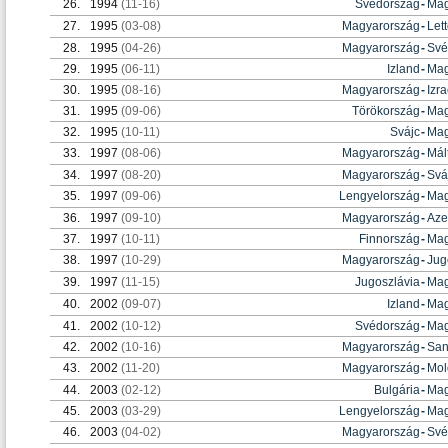
26.
1994
(11-16)
Svédország
-
Mag
27.
1995
(03-08)
Magyarország
-
Let
28.
1995
(04-26)
Magyarország
-
Své
29.
1995
(06-11)
Izland
-
Mag
30.
1995
(08-16)
Magyarország
-
Izra
31.
1995
(09-06)
Törökország
-
Mag
32.
1995
(10-11)
Svájc
-
Mag
33.
1997
(08-06)
Magyarország
-
Mál
34.
1997
(08-20)
Magyarország
-
Svá
35.
1997
(09-06)
Lengyelország
-
Mag
36.
1997
(09-10)
Magyarország
-
Aze
37.
1997
(10-11)
Finnország
-
Mag
38.
1997
(10-29)
Magyarország
-
Jug
39.
1997
(11-15)
Jugoszlávia
-
Mag
40.
2002
(09-07)
Izland
-
Mag
41.
2002
(10-12)
Svédország
-
Mag
42.
2002
(10-16)
Magyarország
-
San
43.
2002
(11-20)
Magyarország
-
Mol
44.
2003
(02-12)
Bulgária
-
Mag
45.
2003
(03-29)
Lengyelország
-
Mag
46.
2003
(04-02)
Magyarország
-
Své