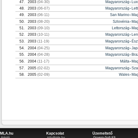
47.
2003
(04-30)
Magyarország
-
Lux
48.
2003
(06-07)
Magyarország
-
Let
49.
2003
(06-11)
San Marino
-
Mag
50.
2003
(08-20)
Szlovénia
-
Mag
51.
2003
(09-10)
Lettország
-
Mag
52.
2003
(10-11)
Magyarország
-
Len
53.
2003
(11-19)
Magyarország
-
Ész
54.
2004
(04-25)
Magyarország
-
Jap
55.
2004
(04-28)
Magyarország
-
Braz
56.
2004
(11-17)
Málta
-
Mag
57.
2005
(02-02)
Magyarország
-
Sza
58.
2005
(02-09)
Wales
-
Mag
MLA.hu
Kapcsolat
Üzemeltető
Ajánló
info@mla.hu
Govern-Soft Kft.