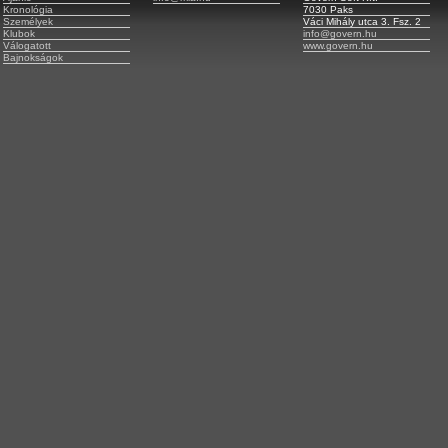
Kronológia
7030 Paks
Személyek
Váci Mihály utca 3. Fsz. 2
Klubok
info@govern.hu
Válogatott
www.govern.hu
Bajnokságok