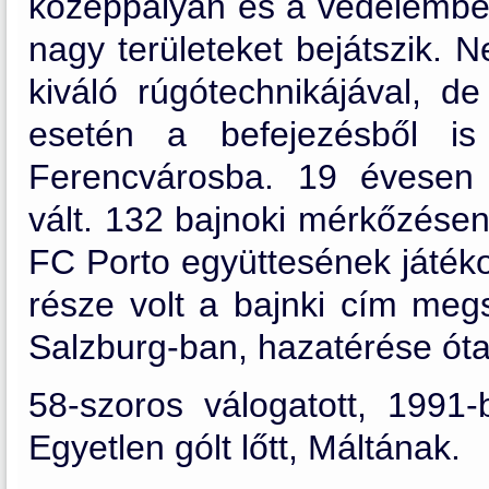
középpályán és a védelemben
nagy területeket bejátszik. 
kiváló rúgótechnikájával, d
esetén a befejezésből is
Ferencvárosba. 19 évesen a
vált. 132 bajnoki mérkőzésen 
FC Porto együttesének játéko
része volt a bajnki cím meg
Salzburg-ban, hazatérése óta
58-szoros válogatott, 1991-
Egyetlen gólt lőtt, Máltának.