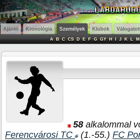
Ajánló
Kronológia
Személyek
Klubok
Válogatot
A
B
C
CS
D
E
F
G
GY
H
I
J
K
L
M
58
alkalommal vo
Ferencvárosi TC
(1.-55.)
FC Po