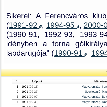
Sikerei: A Ferencváros klub
(
1991-92
,
1994-95
,
2000-
(1990-91, 1992-93, 1993-9
idényben a torna gólkirálya
labdarúgója" (
1990-91
,
199
#
Időpont
Mérkőzé
1.
1991
(09-11)
Magyarország
-
Íro
2.
1991
(09-25)
Szovjetunió
-
Mag
3.
1991
(10-09)
Magyarország
-
Bel
4.
1991
(10-30)
Magyarország
-
Nor