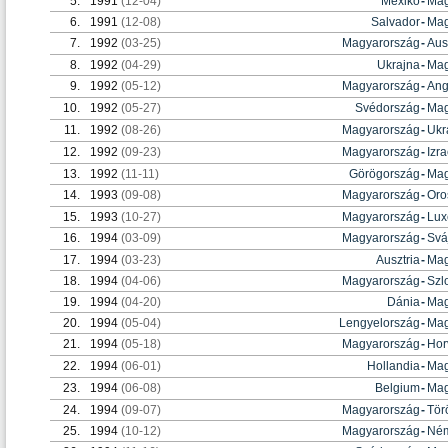
5.
1991
(12-04)
Mexikó
-
Mag
6.
1991
(12-08)
Salvador
-
Mag
7.
1992
(03-25)
Magyarország
-
Aus
8.
1992
(04-29)
Ukrajna
-
Mag
9.
1992
(05-12)
Magyarország
-
Ang
10.
1992
(05-27)
Svédország
-
Mag
11.
1992
(08-26)
Magyarország
-
Ukr
12.
1992
(09-23)
Magyarország
-
Izra
13.
1992
(11-11)
Görögország
-
Mag
14.
1993
(09-08)
Magyarország
-
Oro
15.
1993
(10-27)
Magyarország
-
Lux
16.
1994
(03-09)
Magyarország
-
Svá
17.
1994
(03-23)
Ausztria
-
Mag
18.
1994
(04-06)
Magyarország
-
Szl
19.
1994
(04-20)
Dánia
-
Mag
20.
1994
(05-04)
Lengyelország
-
Mag
21.
1994
(05-18)
Magyarország
-
Hor
22.
1994
(06-01)
Hollandia
-
Mag
23.
1994
(06-08)
Belgium
-
Mag
24.
1994
(09-07)
Magyarország
-
Tör
25.
1994
(10-12)
Magyarország
-
Ném