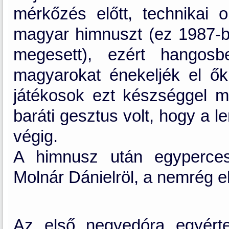
mérkőzés előtt, technikai 
magyar himnuszt (ez 1987-b
megesett), ezért hangosb
magyarokat énekeljék el ők
játékosok ezt készséggel me
baráti gesztus volt, hogy a 
végig.
A himnusz után egyperces
Molnár Dánielröl, a nemrég el
Az első negyedóra egyérte