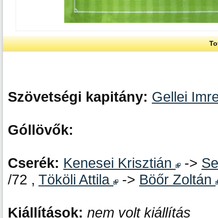
To
Szövetségi kapitány:
Gellei Imr
Góllövők:
Cserék:
Kenesei Krisztián
->
Se
/72 ,
Tököli Attila
->
Böőr Zoltán
Kiállítások:
nem volt kiállítás