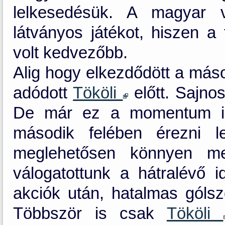
lelkesedésük. A magyar v
látványos játékot, hiszen a 
volt kedvezőbb.
Alig hogy elkezdődött a más
adódott
Tököli
előtt. Sajno
De már ez a momentum is b
második felében érezni l
meglehetősen könnyen meg
válogatottunk a hátralévő 
akciók után, hatalmas gólsz
Többször is csak
Tököli