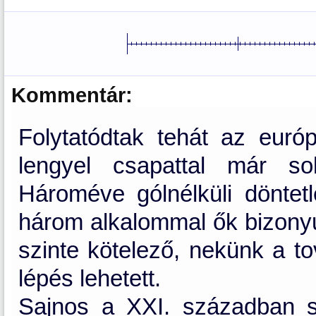
Kommentár:
Folytatódtak tehát az euró
lengyel csapattal már so
Hároméve gólnélküli döntet
három alkalommal ők bizony
szinte kötelező, nekünk a t
lépés lehetett.
Sajnos a XXI. században 