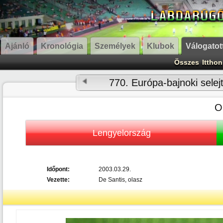
Ajánló
Kronológia
Személyek
Klubok
Válogatot
Összes
Itthon
770. Európa-bajnoki selej
O
Lengyelország
Időpont:
2003.03.29.
Vezette:
De Santis, olasz