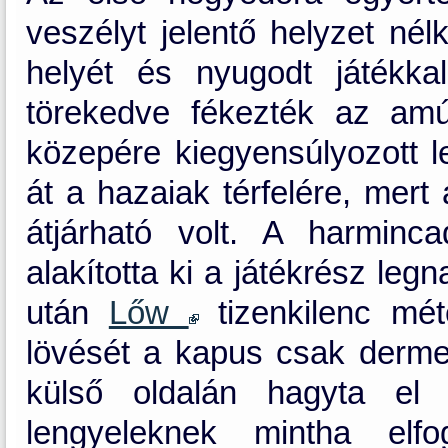
veszélyt jelentő helyzet nél
helyét és nyugodt játékka
törekedve fékezték az amú
közepére kiegyensúlyozott le
át a hazaiak térfelére, mer
átjárható volt. A harminc
alakította ki a játékrész leg
után
Lőw
tizenkilenc mét
lövését a kapus csak derme
külső oldalán hagyta el 
lengyeleknek mintha elf