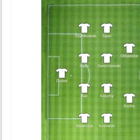
Szymkowiak
Zajac
Olisadebe
Hajto
Swierczewski
Dudek
Bak
Kaluzny
Kuzba
Stolarczyk
Kosowski