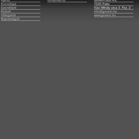
Ajánló
info@mla.hu
Govern-Soft Kft.
Kronológia
7030 Paks
Személyek
Váci Mihály utca 3. Fsz. 2
Klubok
info@govern.hu
Válogatott
www.govern.hu
Bajnokságok