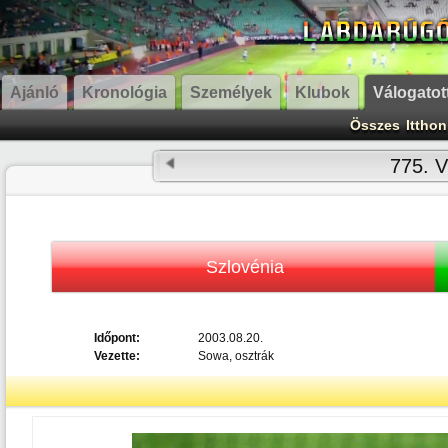
Ajánló
Kronológia
Személyek
Klubok
Válogatot
Összes
Itthon
775. V
Szlovénia
Időpont:
2003.08.20.
Vezette:
Sowa, osztrák