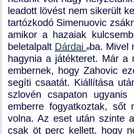
leadott lövést nem sikerült k
tartózkodó Simenuovic zsákmá
amikor a hazaiak kulcsembe
beletalpalt
Dárdai
ba. Mivel 
hagynia a játékteret. Már a 
embernek, hogy Zahovic ezen
segíti csaatát. Kiállítása ut
szlovén csapaton ugyanis 
emberre fogyatkoztak, sőt m
volna. Az eset után szinte a
csak öt perc kellett, hogy n