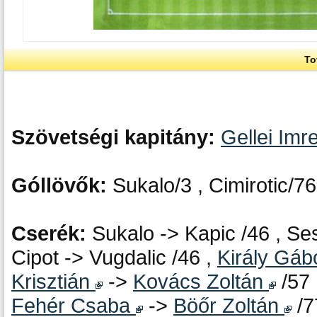
To
Szövetségi kapitány:
Gellei Imr
Góllövők:
Sukalo/3 , Cimirotic/76
Cserék:
Sukalo -> Kapic /46 , Sesl
Cipot -> Vugdalic /46 ,
Király Gáb
Krisztián
->
Kovács Zoltán
/57 
Fehér Csaba
->
Böőr Zoltán
/7