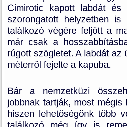
Cimirotic kapott labdát és
szorongatott helyzetben is
találkozó végére feljött a m
már csak a hosszabbításba
rúgott szögletet. A labdát az
méterről fejelte a kapuba.
Bár a nemzetküzi összeha
jobbnak tartják, most mégis
hiszen lehetőségönk több vo
találkozó még így is rem