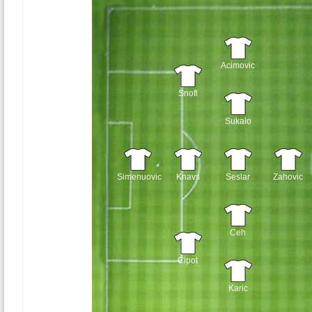
Acimovic
Snofl
Sukalo
Simenuovic
Knavs
Seslar
Zahovic
Ceh
Cipot
Karic