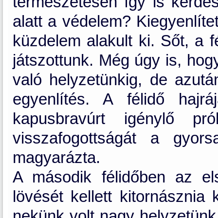
természetesen így is kérdés
alatt a védelem? Kiegyenlít
küzdelem alakult ki. Sőt, a 
játszottunk. Még úgy is, hogy
való helyzetünkig, de azutá
egyenlítés. A félidő hajr
kapusbravúrt igénylő pr
visszafogottságát a gyor
magyarázta.
A második félidőben az el
lövését kellett kitornászni
nekünk volt nagy helyzetün