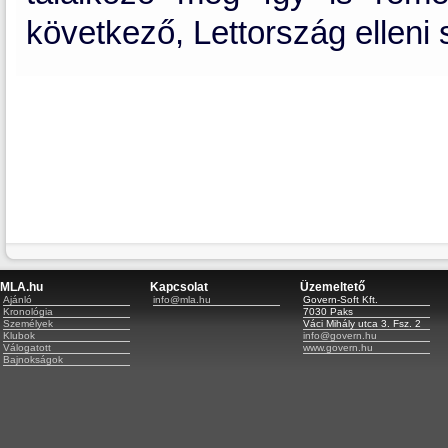
következő, Lettország elleni 
MLA.hu
Kapcsolat
Üzemeltető
Ajánló
info@mla.hu
Govern-Soft Kft.
Kronológia
7030 Paks
Személyek
Váci Mihály utca 3. Fsz. 2
Klubok
info@govern.hu
Válogatott
www.govern.hu
Bajnokságok