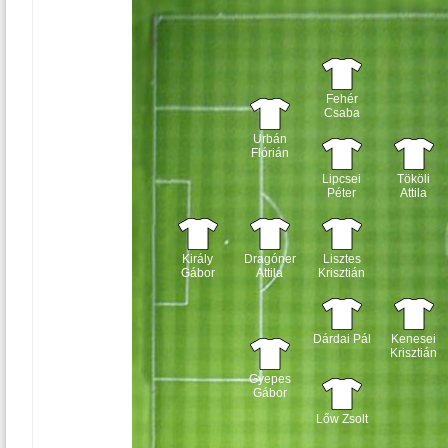
Fehér
Csaba
Urbán
Flórián
Lipcsei
Tököli
Péter
Attila
Király
Dragóner
Lisztes
Gábor
Attila
Krisztián
Dárdai Pál
Kenesei
Krisztián
Gyepes
Gábor
Lőw Zsolt