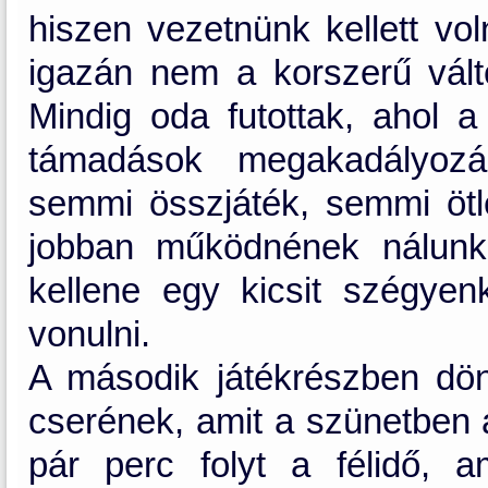
hiszen vezetnünk kellett vo
igazán nem a korszerű válto
Mindig oda futottak, ahol 
támadások megakadályozás
semmi összjáték, semmi ötl
jobban működnének nálunk
kellene egy kicsit szégyen
vonulni.
A második játékrészben dön
cserének, amit a szünetben a
pár perc folyt a félidő, 