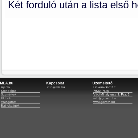
Két forduló után a lista első 
MLA.hu
Kapcsolat
Üzemeltető
Ajánló
info@mla.hu
Govern-Soft Kft.
Kronológia
7030 Paks
Személyek
Váci Mihály utca 3. Fsz. 2
Klubok
info@govern.hu
Válogatott
www.govern.hu
Bajnokságok