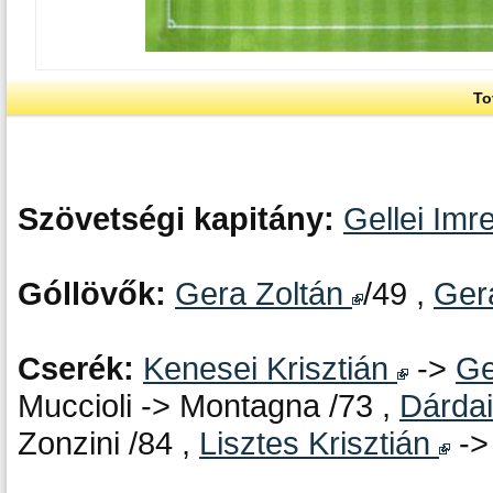
To
Szövetségi kapitány:
Gellei Imr
Góllövők:
Gera Zoltán
/49 ,
Ger
Cserék:
Kenesei Krisztián
->
Ge
Muccioli -> Montagna /73 ,
Dárda
Zonzini /84 ,
Lisztes Krisztián
-