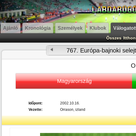
Ajánló
Kronológia
Személyek
Klubok
Válogatot
Összes
Itthon
767. Európa-bajnoki selej
O
Magyarország
Időpont:
2002.10.16.
Vezette:
Orrason, izland