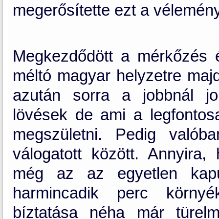
megerősítette ezt a vélemény
Megkezdődött a mérkőzés é
méltó magyar helyzetre majdn
azután sorra a jobbnál j
lövések de ami a legfontosa
megszületni. Pedig valób
válogatott között. Annyira
még az az egyetlen kapu
harmincadik perc környé
bíztatása néha már türelm