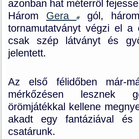
azonban hat méterről fejessel 
Három
Gera
gól, három 
tornamutatványt végzi el a
csak szép látványt és gy
jelentett.
Az első félidőben már-má
mérkőzésen lesznek gon
örömjátékkal kellene megnye
akadt egy fantáziával és
csatárunk.