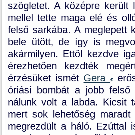
szögletet. A középre került
mellel tette maga elé és oll
felső sarkába. A meglepett 
bele ütött, de így is megvo
akármilyen. Ettől kezdve ig
érezhetően kezdték megér
érzésüket ismét
Gera
erősí
óriási bombát a jobb felső
nálunk volt a labda. Kicsit 
mert sok lehetőség maradt 
megrezdült a háló. Ezúttal