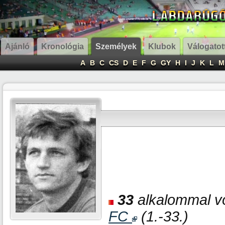
Ajánló
Kronológia
Személyek
Klubok
Válogatot
A
B
C
CS
D
E
F
G
GY
H
I
J
K
L
M
33
alkalommal vo
FC
(1.-33.)