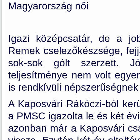
Magyarország női
Igazi középcsatár, de a job
Remek cselezőkészsége, fejjá
sok-sok gólt szerzett. J
teljesítménye nem volt egyen
is rendkívüli népszerűségnek
A Kaposvári Rákóczi-ból kerü
a PMSC igazolta le és két évig
azonban már a Kaposvári csa