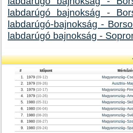
labdarúgó bajnokság - Bo
labdarúgó bajnokság - Bo
labdarúgó-bajnokság - Borso
labdarúgó bajnokság - Sopro
#
Időpont
Mérkőzé
1.
1979
(09-12)
Magyarország
-
Cse
2.
1979
(09-26)
Ausztria
-
Mag
3.
1979
(10-17)
Magyarország
-
Fin
4.
1979
(10-26)
Magyarország
-
Ame
5.
1980
(05-31)
Magyarország
-
Skó
6.
1980
(06-04)
Magyarország
-
Aus
7.
1980
(08-20)
Magyarország
-
Své
8.
1980
(08-27)
Magyarország
-
Szo
9.
1980
(09-24)
Magyarország
-
Spa