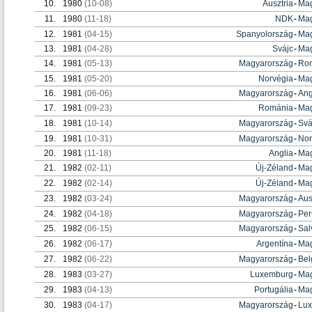
10.
1980
(10-08)
Ausztria
-
Mag
11.
1980
(11-18)
NDK
-
Mag
12.
1981
(04-15)
Spanyolország
-
Mag
13.
1981
(04-28)
Svájc
-
Mag
14.
1981
(05-13)
Magyarország
-
Ro
15.
1981
(05-20)
Norvégia
-
Mag
16.
1981
(06-06)
Magyarország
-
Ang
17.
1981
(09-23)
Románia
-
Mag
18.
1981
(10-14)
Magyarország
-
Svá
19.
1981
(10-31)
Magyarország
-
Nor
20.
1981
(11-18)
Anglia
-
Mag
21.
1982
(02-11)
Új-Zéland
-
Mag
22.
1982
(02-14)
Új-Zéland
-
Mag
23.
1982
(03-24)
Magyarország
-
Aus
24.
1982
(04-18)
Magyarország
-
Per
25.
1982
(06-15)
Magyarország
-
Sal
26.
1982
(06-17)
Argentína
-
Mag
27.
1982
(06-22)
Magyarország
-
Bel
28.
1983
(03-27)
Luxemburg
-
Mag
29.
1983
(04-13)
Portugália
-
Mag
30.
1983
(04-17)
Magyarország
-
Lu