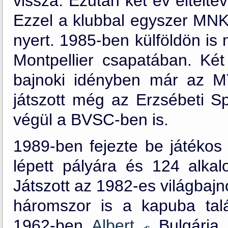
vissza. Ezután két év eltelt
Ezzel a klubbal egyszer MNK-
nyert. 1985-ben külföldön is
Montpellier csapatában. Két 
bajnoki idényben már az M
játszott még az Erzsébeti 
végül a BVSC-ben is.
1989-ben fejezte be játékos 
lépett pályára és 124 alkalo
Játszott az 1982-es világbajn
háromszor is a kapuba talá
1962-ben
Albert
Bulgária 