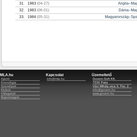
31.
1983
(04-27)
Anglia
-
Mag
32.
1983
(06-01)
Dánia
-
Mag
33.
1984
(05-31)
Magyarország
-
Spa
MLA.hu
Kapcsolat
Üzemeltető
Ajánló
info@mla.hu
Govern-Soft Kft.
Kronológia
7030 Paks
Személyek
Váci Mihály utca 3. Fsz. 2
Klubok
info@govern.hu
Válogatott
www.govern.hu
Bajnokságok