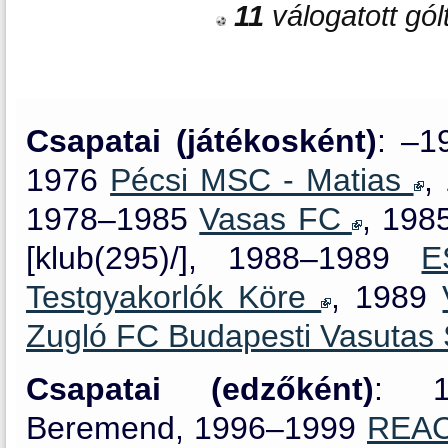
11
válogatott gólt
Csapatai (játékosként)
: –
1976
Pécsi MSC - Matias
,
1978–1985
Vasas FC
, 198
[klub(295)/], 1988–1989
E
Testgyakorlók Köre
, 1989
Zugló FC Budapesti Vasutas
Csapatai (edzőként)
: 1
Beremend, 1996–1999
REA