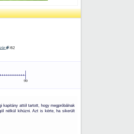
ázár
/62
i kapitány attól tartott, hogy megpróbálnak
 nélkül kihúzni. Azt is kérte, ha sikerült