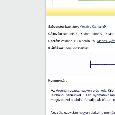
Szövetségi kapitány:
Mészöly Kálmán
Góllövők:
Bertoni/27 , D. Maradona/29 , D. Mara
Cserék:
Valdano -> Calderón /25 ,
Martos Győ
Kiállítások:
nem volt kiállítás
Kommentár:
Az Argentín csapat nagyon erős volt. Kilen
lerohanni bennünket. Ezért nyomatékosan f
megszerezni a labdát támadjanak bátran, n
Nézzük, ezekután hogyan alakult a mérkő