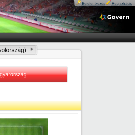
Bejelentkezés
Regisztráció
yolország)
gyarország