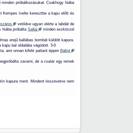
ani minden próbálkozásukat. Csakhogy hiába
st Kempes ívelte keresztbe a kapu előtt és
száros
vetődve ugyan elérte a labdát de
és hiába próbálta
Sallai
minden eszközzel
lmas erejű ballábas bombát küldött kapura.
a kapu bal oldalába vágódott. 3-0
olta, ami onnan kifelé pattant éppen
Bálint
megpróbálta zavarni, de a csatár egy remek
entín kapura ment. Mindent összevetve nem