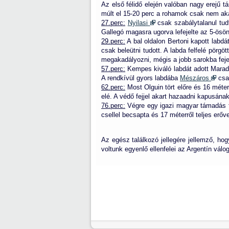
Az első félidő elején valóban nagy erejű 
múlt el 15-20 perc a rohamok csak nem aka
27.perc:
Nyilasi
csak szabálytalanul tudt
Gallegó magasra ugorva lefejelte az 5-ösön á
29.perc:
A bal oldalon Bertoni kapott labdá
csak beleütni tudott. A labda felfelé pörg
megakadályozni, mégis a jobb sarokba fejel
57.perc:
Kempes kiváló labdát adott Marado
A rendkívül gyors labdába
Mészáros
csak
62.perc:
Most Olguin tört előre és 16 méte
elé. A védő fejjel akart hazaadni kapusának,
76.perc:
Végre egy igazi magyar támadás fu
csellel becsapta és 17 méterről teljes erőv
Az egész találkozó jellegére jellemző, h
voltunk egyenlő ellenfelei az Argentín válo