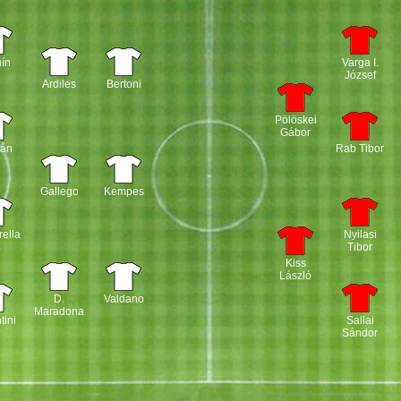
ín
Varga I.
József
Ardiles
Bertoni
Pölöskei
Gábor
vån
Rab Tibor
Gallego
Kempes
ella
Nyilasi
Tibor
Kiss
László
D.
Valdano
Maradona
tini
Sallai
Sándor