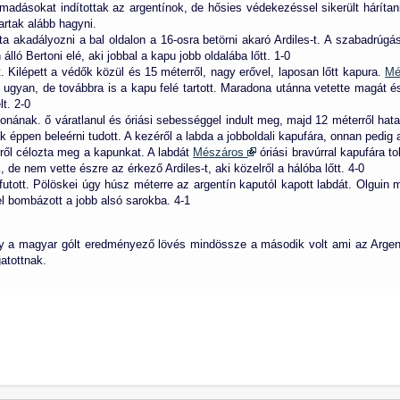
támadásokat indítottak az argentínok, de hősies védekezéssel sikerült hárít
rtak alább hagyni.
a akadályozni a bal oldalon a 16-osra betörni akaró Ardiles-t. A szabadrúgá
lló Bertoni elé, aki jobbal a kapu jobb oldalába lőtt. 1-0
t. Kilépett a védők közül és 15 méterről, nagy erővel, laposan lőtt kapura.
Mé
ött ugyan, de továbbra is a kapu felé tartott. Maradona utánna vetette magát 
t. 2-0
nának. ő váratlanul és óriási sebességgel indult meg, majd 12 méterről hata
 éppen beleérni tudott. A kezéről a labda a jobboldali kapufára, onnan pedig 
rről célozta meg a kapunkat. A labdát
Mészáros
óriási bravúrral kapufára t
 de nem vette észre az érkező Ardiles-t, aki közelről a hálóba lőtt. 4-0
tott. Pölöskei úgy húsz méterre az argentín kaputól kapott labdát. Olguin 
el bombázott a jobb alsó sarokba. 4-1
ogy a magyar gólt eredményező lövés mindössze a második volt ami az Arg
gatottnak.