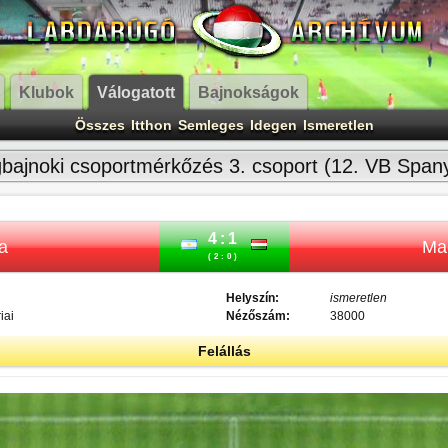
Klubok
Válogatott
Bajnokságok
Összes
Itthon
Semleges
Idegen
Ismeretlen
gbajnoki csoportmérkőzés 3. csoport (12. VB Span
4:1
a
Ma
(2:0)
Helyszín:
ismeretlen
iai
Nézőszám:
38000
Felállás