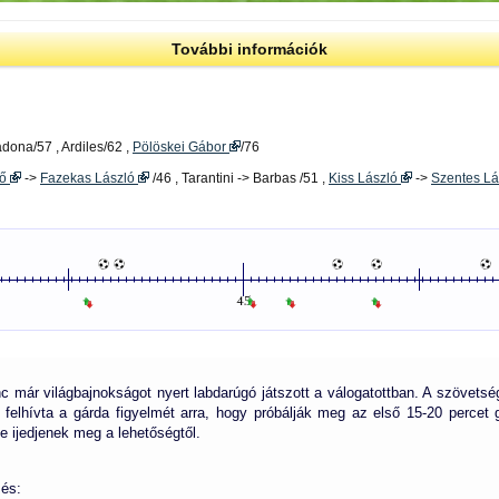
További információk
dona/57 , Ardiles/62 ,
Pölöskei Gábor
/76
ző
->
Fazekas László
/46 , Tarantini -> Barbas /51 ,
Kiss László
->
Szentes L
c már világbajnokságot nyert labdarúgó játszott a válogatottban. A szövetség
elhívta a gárda figyelmét arra, hogy próbálják meg az első 15-20 percet gól
e ijedjenek meg a lehetőségtől.
zés: