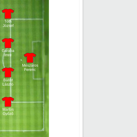
Tóth
József
Garaba
Imre
Mészáros
Ferenc
Bálint
László
Martos
Győző