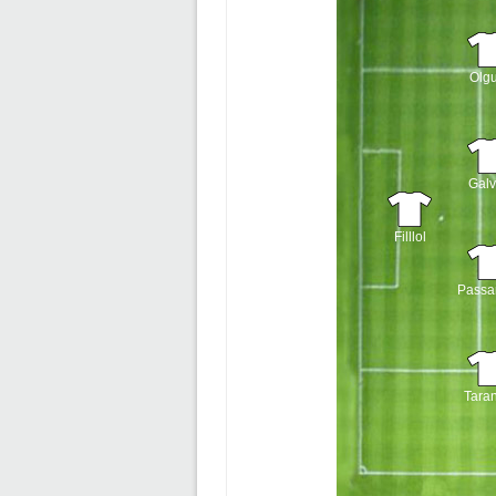
Olgu
Gal
Filllol
Passar
Taran