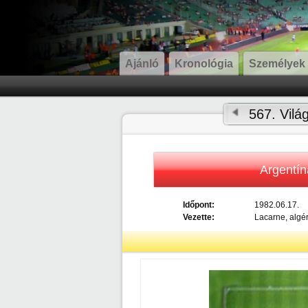
Ajánló
Kronológia
Személyek
567. Vilá
Argentín
Időpont:
1982.06.17.
Vezette:
Lacarne, algér