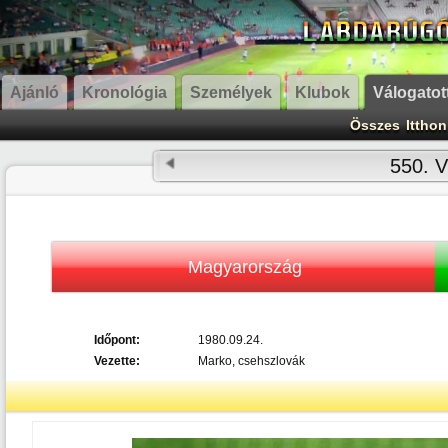
Ajánló
Kronológia
Személyek
Klubok
Válogatot
Összes
Itthon
550. V
Magyarország
Időpont:
1980.09.24.
Vezette:
Marko, csehszlovák