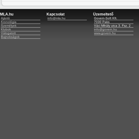
MLA.hu
Kapcsolat
Üzemeltető
Ajánló
info@mla.hu
Govern-Soft Kft.
Kronológia
7030 Paks
Személyek
Váci Mihály utca 3. Fsz. 2
Klubok
info@govern.hu
Válogatott
www.govern.hu
Bajnokságok