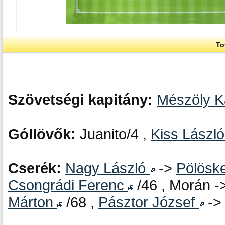
To
Szövetségi kapitány:
Mészöly 
Góllövők:
Juanito/4 ,
Kiss Lászl
Cserék:
Nagy László
->
Pölösk
Csongrádi Ferenc
/46 , Morán -
Márton
/68 ,
Pásztor József
-