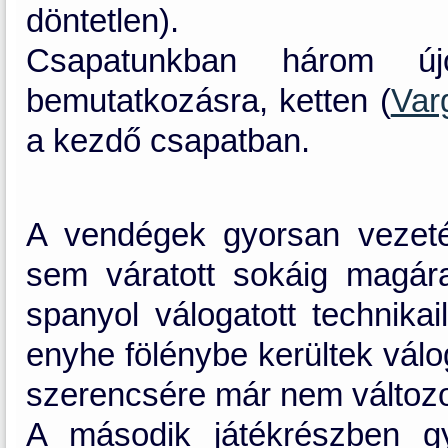
döntetlen).
Csapatunkban három új
bemutatkozásra, ketten (
Var
a kezdő csapatban.
A vendégek gyorsan vezetés
sem váratott sokáig magár
spanyol válogatott technikai
enyhe fölénybe kerültek vál
szerencsére már nem változot
A második játékrészben g