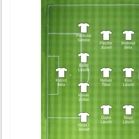
Paróczai
Sándor
Pásztor
Bodonyi
József
Béla
Bálint
László
Katzirz
Nyilasi
Kiss
Béla
Tibor
László
Kereki
Zoltán
Dajka
Nagy
László
László
Varga I.
József