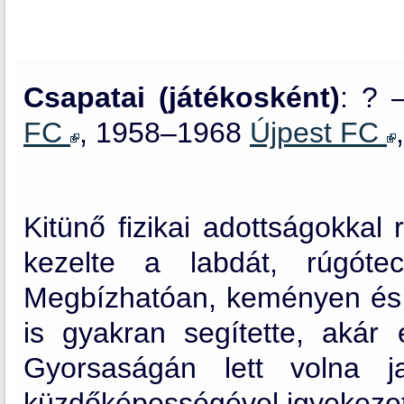
Csapatai (játékosként)
: ? 
FC
, 1958–1968
Újpest FC
Kitünő fizikai adottságokkal
kezelte a labdát, rúgótec
Megbízhatóan, keményen és h
is gyakran segítette, akár 
Gyorsaságán lett volna j
küzdőképességével igyekezett