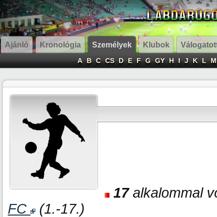
Ajánló
Kronológia
Személyek
Klubok
Válogatot
A
B
C
CS
D
E
F
G
GY
H
I
J
K
L
M
17
alkalommal vo
FC
(1.-17.)