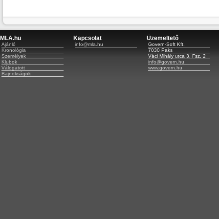
MLA.hu
Kapcsolat
Üzemeltető
Ajánló
info@mla.hu
Govern-Soft Kft.
Kronológia
7030 Paks
Személyek
Váci Mihály utca 3. Fsz. 2
Klubok
info@govern.hu
Válogatott
www.govern.hu
Bajnokságok