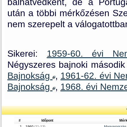
balhátvédként, de a Portugá
után a többi mérkőzésen Szep
nem szerepelt a válogatottba
Sikerei:
1959-60. évi Ne
Négyszeres bajnoki második h
Bajnokság
,
1961-62. évi N
Bajnokság
,
1968. évi Nemz
#
Időpont
Mér
1.
1960
(11-13)
Magyarország