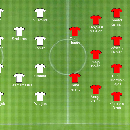
i
Musovics
Sóvári
Kálmán
Fenyvesi
Máté dr.
Szekeres
Farkas
János
ics
Lamza
Mészöly
Kálmán
Nagy
István
eta
Skoblar
Dunai
(Drestyák)
Lajos
Szamardzsics
Bene
Ferenc
Varga
Zoltán
jak
Dzsajics
Káposzta
Benő