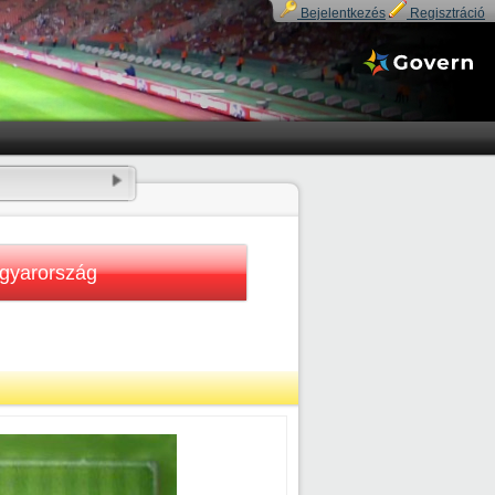
Bejelentkezés
Regisztráció
gyarország