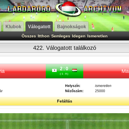
Klubok
Válogatott
Bajnokságok
Összes
Itthon
Semleges
Idegen
Ismeretlen
422. Válogatott találkozó
2:0
ia
Ma
(1:0)
Helyszín:
ismeretlen
ár
Nézőszám:
25000
Felállás