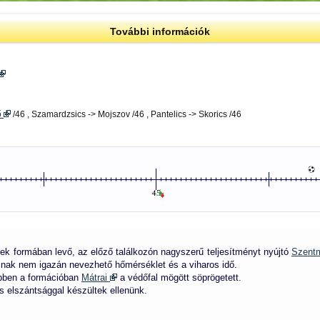
További információk
ő
/46 , Szamardzsics -> Mojszov /46 , Pantelics -> Skorics /46
ek formában levő, az előző találkozón nagyszerű teljesítményt nyújtó
Szentm
sinak nem igazán nevezhető hőmérséklet és a viharos idő.
 Ebben a formációban
Mátrai
a védőfal mögött söprögetett.
s elszántsággal készültek ellenünk.