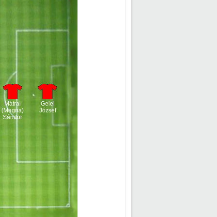
Mátrai
Gelei
(Magna)
József
Sándor