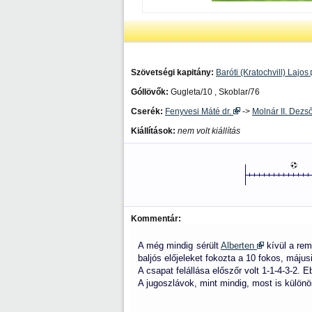
Szövetségi kapitány:
Baróti (Kratochvill) Lajos
Góllövők:
Gugleta/10 , Skoblar/76
Cserék:
Fenyvesi Máté dr.
->
Molnár II. Dezs
Kiállítások:
nem volt kiállítás
Kommentár:
A még mindig sérült
Alberten
kívül a rem
baljós előjeleket fokozta a 10 fokos, máju
A csapat felállása előszőr volt 1-1-4-3-2.
A jugoszlávok, mint mindig, most is különö