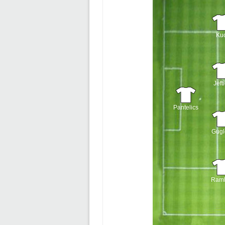
Kuc
Jeft
Pantelics
Gugl
Raml