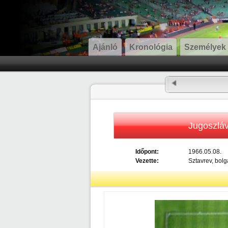
Ajánló
Kronológia
Személyek
Jugoszláv
Időpont:
1966.05.08.
Vezette:
Sztavrev, bolg