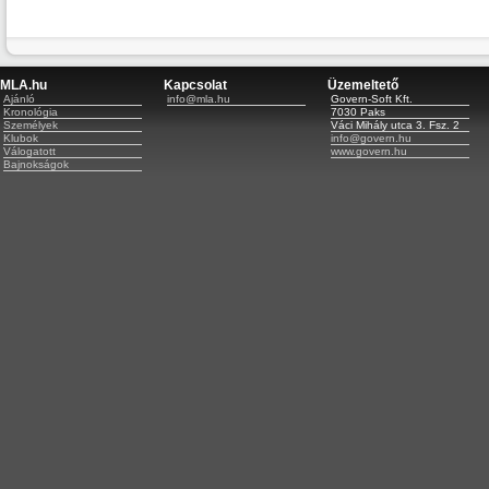
MLA.hu
Kapcsolat
Üzemeltető
Ajánló
info@mla.hu
Govern-Soft Kft.
Kronológia
7030 Paks
Személyek
Váci Mihály utca 3. Fsz. 2
Klubok
info@govern.hu
Válogatott
www.govern.hu
Bajnokságok