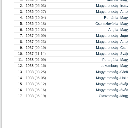
2.
1936
(05-03)
Magyarország
-
Íror
3.
1936
(09-27)
Magyarország
-
Ausz
4.
1936
(10-04)
Románia
-
Magy
5.
1936
(10-18)
Csehszlovákia
-
Magy
6.
1936
(12-02)
Anglia
-
Magy
7.
1937
(05-09)
Magyarország
-
Jugo
8.
1937
(05-23)
Magyarország
-
Ausz
9.
1937
(09-19)
Magyarország
-
Cseh
10.
1937
(11-14)
Magyarország
-
Sváj
11.
1938
(01-09)
Portugália
-
Magy
12.
1938
(01-16)
Luxemburg
-
Magy
13.
1938
(03-25)
Magyarország
-
Görö
14.
1938
(06-05)
Magyarország
-
Holl
15.
1938
(06-12)
Magyarország
-
Sváj
16.
1938
(06-16)
Magyarország
-
Svéd
17.
1938
(06-19)
Olaszország
-
Magy