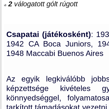
2
válogatott gólt rúgott
Csapatai (játékosként)
: 19
1942 CA Boca Juniors, 194
1948 Maccabi Buenos Aires
Az egyik legkiválóbb jobbs
képzettsége kivételes gy
könnyedséggel, folyamatos
tarkított támadásokat vezetn