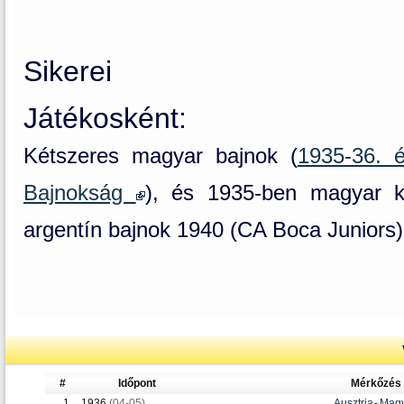
Sikerei
Játékosként:
Kétszeres magyar bajnok (
1935-36. 
Bajnokság
), és 1935-ben magyar ku
argentín bajnok 1940 (CA Boca Juniors)
#
Időpont
Mérkőzés
1.
1936
(04-05)
Ausztria
-
Magy