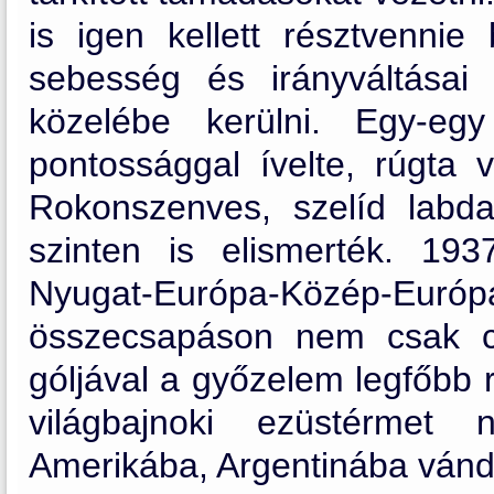
is igen kellett résztvennie 
sebesség és irányváltása
közelébe kerülni. Egy-eg
pontossággal ívelte, rúgta 
Rokonszenves, szelíd labda
szinten is elismerték. 19
Nyugat-Európa-Közép-Eur
összecsapáson nem csak cs
góljával a győzelem legfőbb r
világbajnoki ezüstérmet 
Amerikába, Argentinába vándor