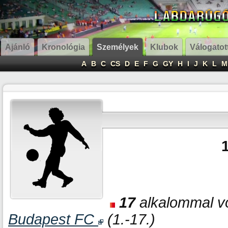
Ajánló
Kronológia
Személyek
Klubok
Válogatot
A
B
C
CS
D
E
F
G
GY
H
I
J
K
L
M
17
alkalommal vo
Budapest FC
(1.-17.)