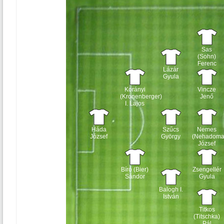
Sas
(Sohn)
Ferenc
Lázár
Gyula
Korányi
Vincze
(Kronenberger)
Jenő
I. Lajos
Háda
Szűcs
Nemes
József
György
(Nehadoma
József
Bíró (Bier)
Zsengellér
Sándor
Gyula
Balogh I.
István
Titkos
(Titschka)
Pál