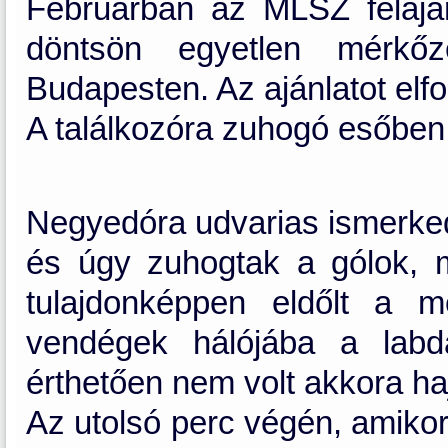
Februárban az MLSZ felajá
döntsön egyetlen mérkő
Budapesten. Az ajánlatot elf
A találkozóra zuhogó esőben 
Negyedóra udvarias ismerked
és úgy zuhogtak a gólok, m
tulajdonképpen eldőlt a m
vendégek hálójába a labd
érthetően nem volt akkora ha
Az utolsó perc végén, amikor