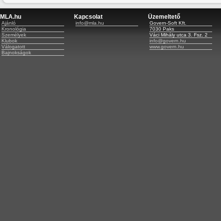
MLA.hu
Kapcsolat
Üzemeltető
Ajánló
info@mla.hu
Govern-Soft Kft.
Kronológia
7030 Paks
Személyek
Váci Mihály utca 3. Fsz. 2
Klubok
info@govern.hu
Válogatott
www.govern.hu
Bajnokságok