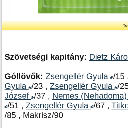
To
Szövetségi kapitány:
Dietz Káro
Góllövők:
Zsengellér Gyula
/15 
Gyula
/23 ,
Zsengellér Gyula
/2
József
/37 ,
Nemes (Nehadoma)
/51 ,
Zsengellér Gyula
/67 ,
Titk
/85 , Makrisz/90