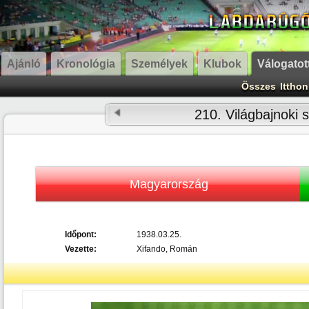
Ajánló
Kronológia
Személyek
Klubok
Válogatot
Összes
Itthon
210. Világbajnoki 
Magyarország
Időpont:
1938.03.25.
Vezette:
Xifando, Román