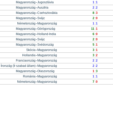
Magyarország
-
Jugoszlávia
1
:
1
Magyarország
-
Ausztria
2
:
2
Magyarország
-
Csehszlovákia
8
:
3
Magyarország
-
Svájc
2
:
0
Németország
-
Magyarország
1
:
1
Magyarország
-
Görögország
11
:
1
Magyarország
-
Holland-India
6
:
0
Magyarország
-
Svájc
2
:
0
Magyarország
-
Svédország
5
:
1
Skócia
-
Magyarország
3
:
1
Hollandia
-
Magyarország
3
:
2
Franciaország
-
Magyarország
2
:
2
Írország (Ír szabad állam)
-
Magyarország
2
:
2
Magyarország
-
Olaszország
1
:
3
Románia
-
Magyarország
1
:
1
Németország
-
Magyarország
7
:
0