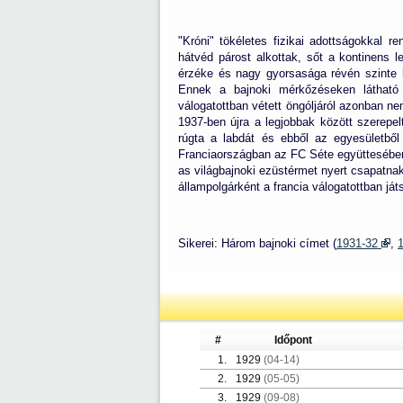
"Króni" tökéletes fizikai adottságokkal r
hátvéd párost alkottak, sőt a kontinens le
érzéke és nagy gyorsasága révén szinte k
Ennek a bajnoki mérkőzéseken látható 
válogatottban vétett öngóljáról azonban n
1937-ben újra a legjobbak között szerepe
rúgta a labdát és ebből az egyesületből
Franciaországban az FC Séte együttesében 
as világbajnoki ezüstérmet nyert csapatnak
állampolgárként a francia válogatottban játs
Sikerei: Három bajnoki címet (
1931-32
,
#
Időpont
1.
1929
(04-14)
2.
1929
(05-05)
3.
1929
(09-08)