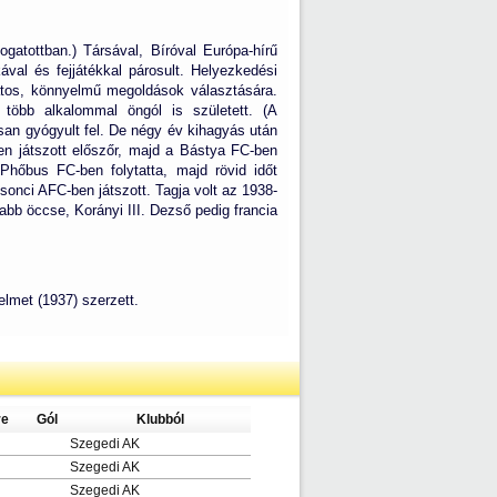
ogatottban.) Társával, Bíróval Európa-hírű
kával és fejjátékkal párosult. Helyezkedési
zatos, könnyelmű megoldások választására.
több alkalommal öngól is született. (A
san gyógyult fel. De négy év kihagyás után
en játszott előszőr, majd a Bástya FC-ben
Phőbus FC-ben folytatta, majd rövid időt
onci AFC-ben játszott. Tagja volt az 1938-
abb öccse, Korányi III. Dezső pedig francia
lmet (1937) szerzett.
re
Gól
Klubból
Szegedi AK
Szegedi AK
Szegedi AK