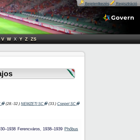
Bejelentkezés
Regisztráció
V
W
X
Y
Z
ZS
ajos
C
(28.-32.)
NEMZETI SC
(33.)
Csepel SC
 1930–1938 Ferencváros, 1938–1939
Phőbus