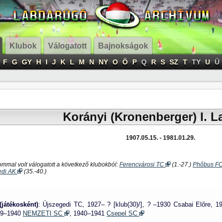
Klubok
Válogatott
Bajnokságok
F
G
GY
H
I
J
K
L
M
N
NY
O
Ö
P
Q
R
S
SZ
T
TY
U
Ü
Korányi (Kronenberger) I. L
1907.05.15. - 1981.01.29.
ommal volt válogatott a következő klubokból:
Ferencvárosi TC
(1.-27.)
Phőbus F
edi AK
(35.-40.)
(játékosként)
: Újszegedi TC, 1927– ? [klub(30)/], ? –1930 Csabai Előre,
39–1940
NEMZETI SC
, 1940–1941
Csepel SC