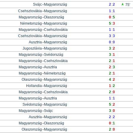
Svájc
-
Magyarország
2
:
2
75'
Csehszlovákia
-
Magyarország
1
:
1
Magyarország
-
Olaszország
0
:
5
Németország
-
Magyarország
5
:
3
Magyarország
-
Csehszlovákia
1
:
1
Csehszlovákia
-
Magyarország
3
:
3
Ausztria
-
Magyarország
0
:
0
Jugoszlávia
-
Magyarország
3
:
2
Magyarország
-
Svédország
3
:
1
Magyarország
-
Csehszlovákia
2
:
1
Magyarország
-
Ausztria
2
:
3
Magyarország
-
Németország
2
:
1
Olaszország
-
Magyarország
4
:
2
Hollandia
-
Magyarország
1
:
2
Magyarország
-
Csehszlovákia
2
:
0
Magyarország
-
Ausztria
1
:
1
Svédország
-
Magyarország
5
:
2
Magyarország
-
Svájc
3
:
0
Ausztria
-
Magyarország
2
:
2
Magyarország
-
Olaszország
0
:
1
Olaszország
-
Magyarország
2
:
0