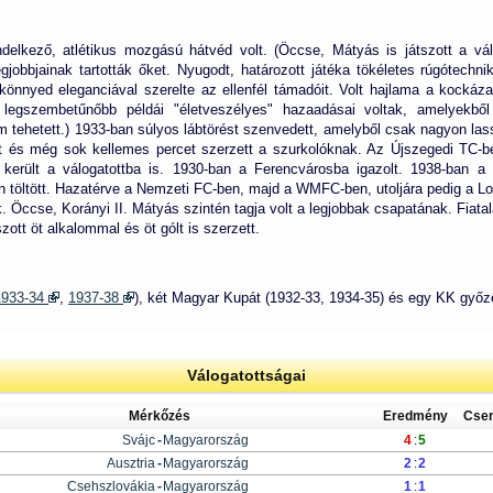
endelkező, atlétikus mozgású hátvéd volt. (Öccse, Mátyás is játszott a vál
gjobbjainak tartották őket. Nyugodt, határozott játéka tökéletes rúgótechni
önnyed eleganciával szerelte az ellenfél támadóit. Volt hajlama a kocká
legszembetűnőbb példái "életveszélyes" hazaadásai voltak, amelyekből 
em tehetett.) 1933-ban súlyos lábtörést szenvedett, amelyből csak nagyon las
lt és még sok kellemes percet szerzett a szurkolóknak. Az Újszegedi TC-b
 került a válogatottba is. 1930-ban a Ferencvárosba igazolt. 1938-ban a 
töltött. Hazatérve a Nemzeti FC-ben, majd a WMFC-ben, utoljára pedig a Los
. Öccse, Korányi II. Mátyás szintén tagja volt a legjobbak csapatának. Fiatal
zott öt alkalommal és öt gólt is szerzett.
1933-34
,
1937-38
), két Magyar Kupát (1932-33, 1934-35) és egy KK győze
Válogatottságai
Mérkőzés
Eredmény
Cse
Svájc
-
Magyarország
4
:
5
Ausztria
-
Magyarország
2
:
2
Csehszlovákia
-
Magyarország
1
:
1