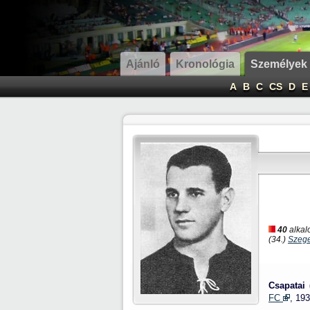
Ajánló
Kronológia
Személyek
A
B
C
CS
D
E
40
alkal
(34.)
Szeg
Csapatai 
FC
, 19