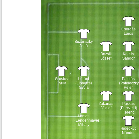
Csordás
Lajos
Buzánszky
Jenő
Bozsik
Kocsis
József
Sándor
Grosics
Lóránt
Palotás
Gyula
(Lipovics)
(Poteleczky
Gyula
Péter
Zakariás
Puskás
József
(Purczeld)
Ferenc
Lantos
(Lendenmayer)
Mihály
Hidegkuti
Nándor