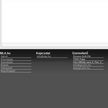
MLA.hu
Kapcsolat
Üzemeltető
Ajánló
info@mla.hu
Govern-Soft Kft.
Kronológia
7030 Paks
Személyek
Váci Mihály utca 3. Fsz. 2
Klubok
info@govern.hu
Válogatott
www.govern.hu
Bajnokságok