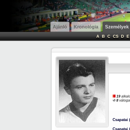
Ajánló
Kronológia
Személyek
A
B
C
CS
D
E
19
alkal
8
válogat
Csapatai 
Csapatai 