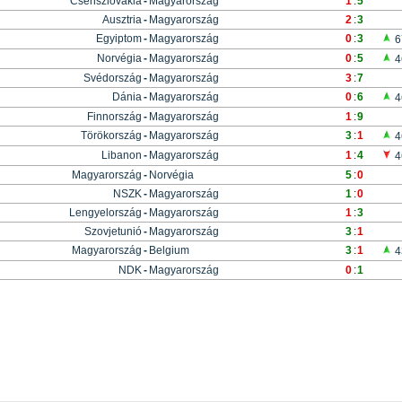
Csehszlovákia
-
Magyarország
1
:
5
Ausztria
-
Magyarország
2
:
3
Egyiptom
-
Magyarország
0
:
3
6
Norvégia
-
Magyarország
0
:
5
4
Svédország
-
Magyarország
3
:
7
Dánia
-
Magyarország
0
:
6
4
Finnország
-
Magyarország
1
:
9
Törökország
-
Magyarország
3
:
1
4
Libanon
-
Magyarország
1
:
4
4
Magyarország
-
Norvégia
5
:
0
NSZK
-
Magyarország
1
:
0
Lengyelország
-
Magyarország
1
:
3
Szovjetunió
-
Magyarország
3
:
1
Magyarország
-
Belgium
3
:
1
4
NDK
-
Magyarország
0
:
1