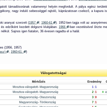
logatott támadósorának valamennyi helyén megfordult. A pálya egész terület
gékony, nagy induló sebességgel rajtoló, káprázatosan cselező, a kapura i
.
ki aranyat szerzett (
1957
,
1960-61
). 1952-ben tagja volt az aranyérmes
t és edzőként kezdett dolgozni klubjában.
1966
-ban vezetésével őrizte m
élkül. Sajnos igen fiatalon, 36 évesen ragadta el a halál.
es (1956, 1957)
vasz)
,
1960-61.
)
Válogatottságai
Mérkőzés
Eredmény
Moszkva-válogatott
-
Magyarország
1
:
1
Moszkva-válogatott
-
Magyarország
2
:
1
4
Magyarország
-
Olaszország
3
:
0
Magyarország
-
Törökország
7
:
1