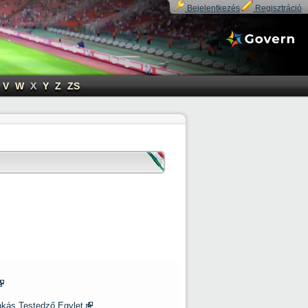
Bejelentkezés
Regisztráció
V
W
X
Y
Z
ZS
kás Testedző Egylet