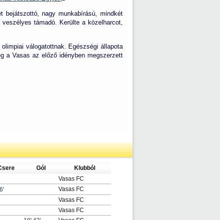
ét bejátszottó, nagy munkabírású, mindkét
s veszélyes támadó. Kerülte a közelharcot,
 olimpiai válogatottnak. Egészségi állapota
eg a Vasas az előző idényben megszerzett
Csere
Gól
Klubból
Vasas FC
Vasas FC
6'
Vasas FC
Vasas FC