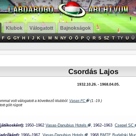
Klubok
Válogatott
Bajnokságok
F
G
GY
H
I
J
K
L
M
N
NY
O
Ö
P
Q
R
S
SZ
T
TY
U
Ü
Csordás Lajos
1932.10.26. - 1968.04.05.
ommal volt válogatott a következő klubból:
Vasas FC
(1.-19.)
ott gólt rúgott
(játékosként):
1950–1962
Vasas-Danubius Hotels
,
1962–1963
Csepel SC
(edzőként):
1966–1967
Vasas-Danubius Hotels
,
1968
BMTE Budafoki Mun