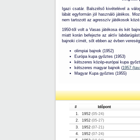
Igazi csatár. Balszélső kivételével a vá
lábát egyformán jól használó játékos. Moz
nem tartozott az agresszív játékosok közé
1950-től volt a Vasas játékosa és két bajno
miatt korán befejezte az aktív labdarúgás
bajnoki címét, sőt ebben az évben vereség n
olimpiai bajnok (1952)
Európa kupa győztes (1953)
kétszeres közép-európai kupa győzt
kétszeres magyar bajnok (
1957 (ta
Magyar Kupa győztes (1955)
#
Időpont
1.
1952
(05-24)
2.
1952
(05-27)
3.
1952
(07-21)
4.
1952
(07-24)