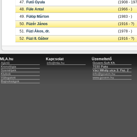
47.
Futó Gyula
(1908 - 19
48.
Füle Antal
(1966 - )
49.
Fülöp Márton
(1983 - )
50.
Füzér János
(1916 - ?)
51.
Füzi Ákos, dr.
(1978 - )
52.
Füzi II. Gábor
(1916 - ?)
MLA.hu
Kapcsolat
Üzemeltető
Ajánló
info@mla.hu
Govern-Soft Kft.
Kronológia
7030 Paks
Személyek
Váci Mihály utca 3. Fsz. 2
Klubok
info@govern.hu
Válogatott
www.govern.hu
Bajnokságok