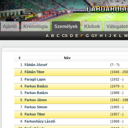
Ajánló
Kronológia
Személyek
Klubok
Válogatot
A
B
C
CS
D
E
F
G
GY
H
I
J
K
L
M
#
Név
1.
Fábián József
(? - ?)
2.
Fábián Tibor
(1946 - 20
3.
Faragó Lajos
(1932 - )
4.
Farkas Balázs
(1979 - )
5.
Farkas Balázs
(1988 - )
6.
Farkas János
(1942 - 19
7.
Farkas Simon
(1965 - )
8.
Farkas Tibor
(1957 - )
9.
Farkasházy László
(1968 - )