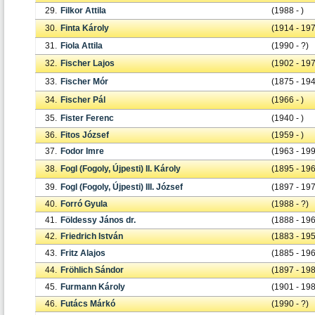
29.
Filkor Attila
(1988 - )
30.
Finta Károly
(1914 - 19
31.
Fiola Attila
(1990 - ?)
32.
Fischer Lajos
(1902 - 19
33.
Fischer Mór
(1875 - 19
34.
Fischer Pál
(1966 - )
35.
Fister Ferenc
(1940 - )
36.
Fitos József
(1959 - )
37.
Fodor Imre
(1963 - 19
38.
Fogl (Fogoly, Újpesti) II. Károly
(1895 - 19
39.
Fogl (Fogoly, Újpesti) III. József
(1897 - 19
40.
Forró Gyula
(1988 - ?)
41.
Földessy János dr.
(1888 - 19
42.
Friedrich István
(1883 - 19
43.
Fritz Alajos
(1885 - 19
44.
Fröhlich Sándor
(1897 - 19
45.
Furmann Károly
(1901 - 19
46.
Futács Márkó
(1990 - ?)