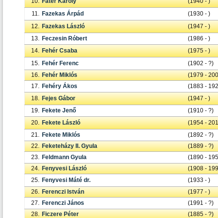
10.
Fatér Károly
(1940 - )
11.
Fazekas Árpád
(1930 - )
12.
Fazekas László
(1947 - )
13.
Feczesin Róbert
(1986 - )
14.
Fehér Csaba
(1975 - )
15.
Fehér Ferenc
(1902 - ?)
16.
Fehér Miklós
(1979 - 20
17.
Fehéry Ákos
(1883 - 19
18.
Fejes Gábor
(1947 - )
19.
Fekete Jenő
(1910 - ?)
20.
Fekete László
(1954 - 20
21.
Fekete Miklós
(1892 - ?)
22.
Feketeházy II. Gyula
(1889 - ?)
23.
Feldmann Gyula
(1890 - 19
24.
Fenyvesi László
(1908 - 19
25.
Fenyvesi Máté dr.
(1933 - )
26.
Ferenczi István
(1977 - )
27.
Ferenczi János
(1991 - ?)
28.
Ficzere Péter
(1885 - ?)