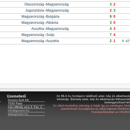
Olaszország
-
Magyarország
3
:
2
Jugoszlávia
-
Magyarország
2
:
3
Magyarország
-
Bulgária
9
:
0
Magyarország
-
Albánia
3
:
0
Ausztria
-
Magyarország
4
:
3
Magyarország
-
Svájc
7
:
4
Magyarország
-
Ausztria
2
:
1
47
Üzemeltető
Az MLA.hu honlapon található adat, kép és alkalmazás 
birtokolja. Bármely adat, kép és alkalmazás felhasználá
Govern-Soft Kft.
beleegyezéssel le
7030 Paks
Az oldal tesztelése jelenleg is folyik így az esetleges hi
Váci Mihály utca 3. Fsz. 2
szeretnének hozzájárulni az oldal teljessé tételéhe
info@govern.hu
hozzászólásaikat az info@ml
www.govern.hu