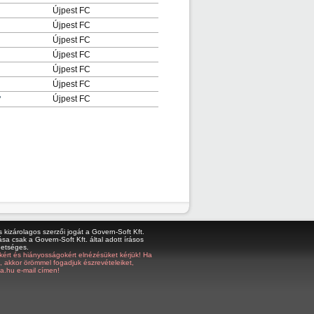
Újpest FC
Újpest FC
Újpest FC
Újpest FC
Újpest FC
Újpest FC
Újpest FC
'
kizárolagos szerzői jogát a Govern-Soft Kft.
sa csak a Govern-Soft Kft. által adott írásos
hetséges.
bákért és hiányosságokért elnézésüket kérjük! Ha
z, akkor örömmel fogadjuk észrevételeiket,
a.hu e-mail címen!