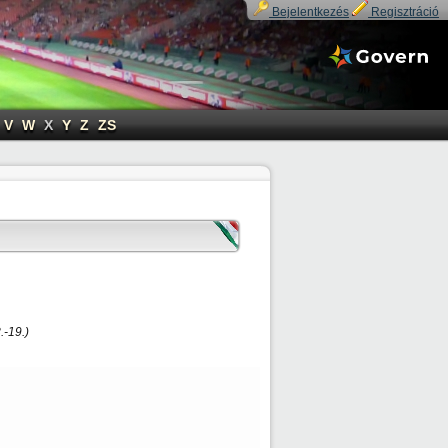
Bejelentkezés
Regisztráció
V
W
X
Y
Z
ZS
.-19.)