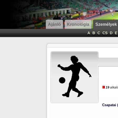
Ajánló
Kronológia
Személyek
A
B
C
CS
D
E
19
alkal
Csapatai 