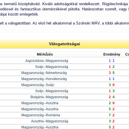
mas termetű középhátvéd. Kiváló adottságokkal rendelkezett. Rúgótechnikája 
déssel és fantasztikus ütemérzékével pótolta. Határozottan szerelt, vagy ha 
bbjai között emlegették.
lt a válogatottban. Az első hét alkalommal a Szolnoki MÁV, a többi alkalomm
Válogatottságai
Mérkőzés
Eredmény
C
Jugoszlávia
-
Magyarország
1
:
1
Svájc
-
Magyarország
1
:
2
Magyarország
-
Németország
3
:
5
Magyarország
-
Horvátország
1
:
1
Magyarország
-
Svájc
3
:
0
Svájc
-
Magyarország
1
:
3
Bulgária
-
Magyarország
2
:
4
Magyarország
-
Ausztria
2
:
0
Magyarország
-
Ausztria
5
:
2
Magyarország
-
Románia
7
:
2
Ausztria
-
Magyarország
3
:
2
Magyarország
-
Ausztria
5
:
2