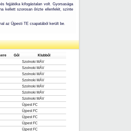
és fejjátéka kifogástalan volt. Gyorsasága
kellett szorosan őrizte ellenfelét, szinte
al az Újpesti TE csapatából került be.
sere
Gól
Klubból
Szolnoki MÁV
Szolnoki MÁV
Szolnoki MÁV
Szolnoki MÁV
Szolnoki MÁV
Szolnoki MÁV
Szolnoki MÁV
Újpest FC
Újpest FC
Újpest FC
Újpest FC
Újpest FC