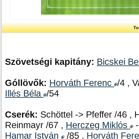
To
Szövetségi kapitány:
Bicskei Be
Góllövők:
Horváth Ferenc
/4 , 
Illés Béla
/54
Cserék:
Schöttel -> Pfeffer /46 ,
Reinmayr /67 ,
Herczeg Miklós
Hamar István
/85 ,
Horváth Fer