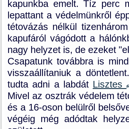
kapunkba emelt. Tíz perc m
lepattant a védelmünkről épp
tétovázás nélkül tizenhárom
kapufáról vágódott a hálónk
nagy helyzet is, de ezeket "e
Csapatunk továbbra is minden
visszaállítaniuk a döntetlen
tudta adni a labdát
Lisztes
Mivel az osztrák védelem tét
és a 16-oson belülről belsővel
végéig még adódtak helyzet