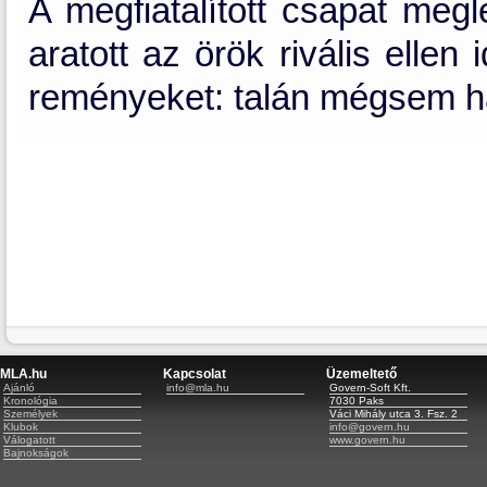
A megfiatalított csapat meg
aratott az örök rivális ellen
reményeket: talán mégsem h
MLA.hu
Kapcsolat
Üzemeltető
Ajánló
info@mla.hu
Govern-Soft Kft.
Kronológia
7030 Paks
Személyek
Váci Mihály utca 3. Fsz. 2
Klubok
info@govern.hu
Válogatott
www.govern.hu
Bajnokságok