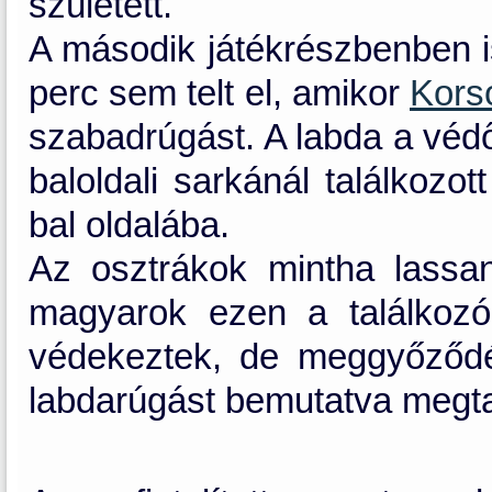
született.
A második játékrészbenben is
perc sem telt el, amikor
Kors
szabadrúgást. A labda a védő
baloldali sarkánál találkozot
bal oldalába.
Az osztrákok mintha lassa
magyarok ezen a találkozón
védekeztek, de meggyőződé
labdarúgást bemutatva megta