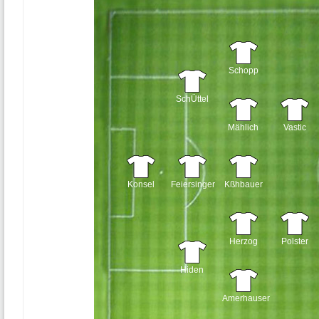
Schopp
SchÜttel
Mählich
Vastic
Konsel
Feiersinger
Kßhbauer
Herzog
Polster
Hiden
Amerhauser