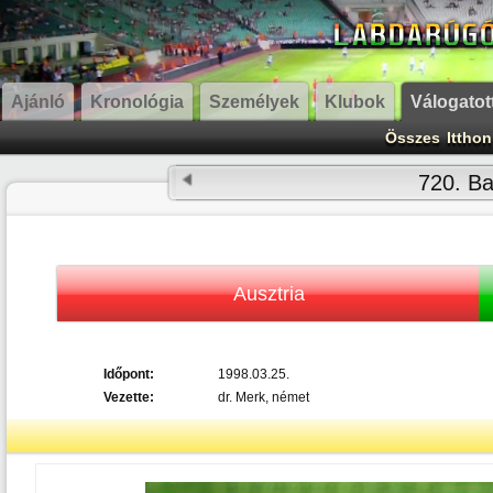
Ajánló
Kronológia
Személyek
Klubok
Válogatot
Összes
Itthon
720. B
Ausztria
Időpont:
1998.03.25.
Vezette:
dr. Merk, német