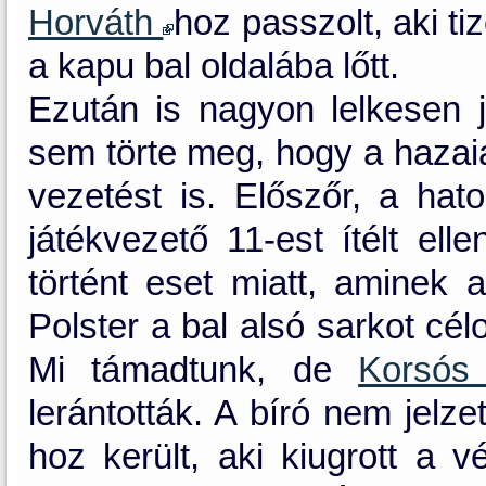
Horváth
hoz passzolt, aki ti
a kapu bal oldalába lőtt.
Ezután is nagyon lelkesen j
sem törte meg, hogy a hazaia
vezetést is. Előszőr, a hat
játékvezető 11-est ítélt ell
történt eset miatt, aminek a
Polster a bal alsó sarkot cél
Mi támadtunk, de
Korsó
lerántották. A bíró nem jelz
hoz került, aki kiugrott a v