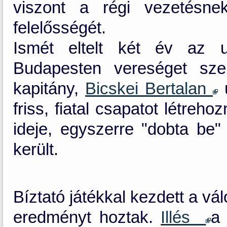
viszont a régi vezetésne
felelősségét.
Ismét eltelt két év az u
Budapesten vereséget sze
kapitány,
Bicskei Bertalan
ú
friss, fiatal csapatot létreh
ideje, egyszerre "dobta be" 
került.
Bíztató játékkal kezdett a v
eredményt hoztak.
Illés
a 