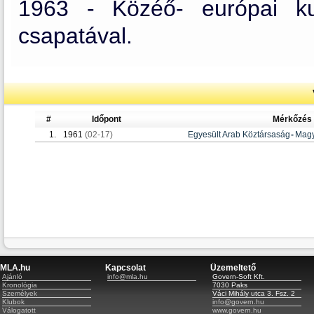
1963 - Közéő- európai 
csapatával.
#
Időpont
Mérkőzés
1.
1961
(02-17)
Egyesült Arab Köztársaság
-
Magy
MLA.hu
Kapcsolat
Üzemeltető
Ajánló
info@mla.hu
Govern-Soft Kft.
Kronológia
7030 Paks
Személyek
Váci Mihály utca 3. Fsz. 2
Klubok
info@govern.hu
Válogatott
www.govern.hu