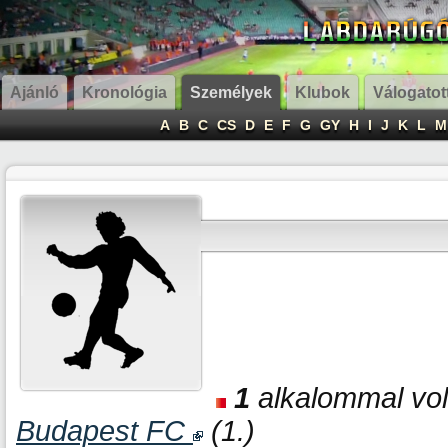
Ajánló
Kronológia
Személyek
Klubok
Válogatot
A
B
C
CS
D
E
F
G
GY
H
I
J
K
L
M
1
alkalommal volt
Budapest FC
(1.)