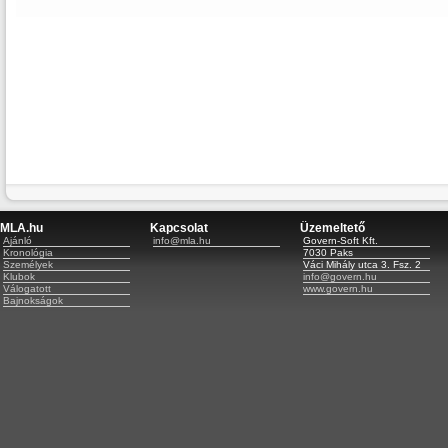
MLA.hu
Kapcsolat
Üzemeltető
Ajánló
info@mla.hu
Govern-Soft Kft.
Kronológia
7030 Paks
Személyek
Váci Mihály utca 3. Fsz. 2
Klubok
info@govern.hu
Válogatott
www.govern.hu
Bajnokságok