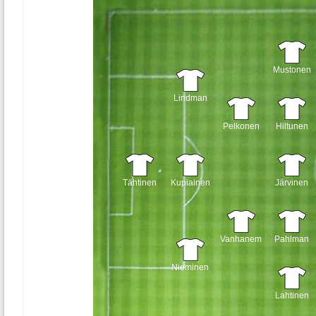
Mustonen
Lindman
Pelkonen
Hiltunen
Tähtinen
Kupiainen
Järvinen
Vanhanem
Pahlman
Nieminen
Lahtinen