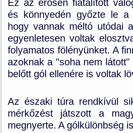
Ez az erősen fiatalított válo
és könnyedén győzte le a ve
hogy vannak méltó utódai a
egyenletesen voltak elosztv
folyamatos fölényünket. A fi
azoknak a "soha nem látott" 
belőtt gól ellenére is voltak 
Az északi túra rendkívül si
mérkőzést játszott a mag
megnyerte. A gólkülönbség is