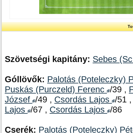
To
Szövetségi kapitány:
Sebes (Sc
Góllövők:
Palotás (Poteleczky) 
Puskás (Purczeld) Ferenc
/39 ,
P
József
/49 ,
Csordás Lajos
/51 
Lajos
/67 ,
Csordás Lajos
/86
Cserék:
Palotás (Poteleczky) Pé