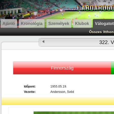
Ajánló
Kronológia
Személyek
Klubok
Válogatot
Összes
Itthon
322. V
Finnország
Időpont:
1955.05.19.
Vezette:
Andersson, Svéd