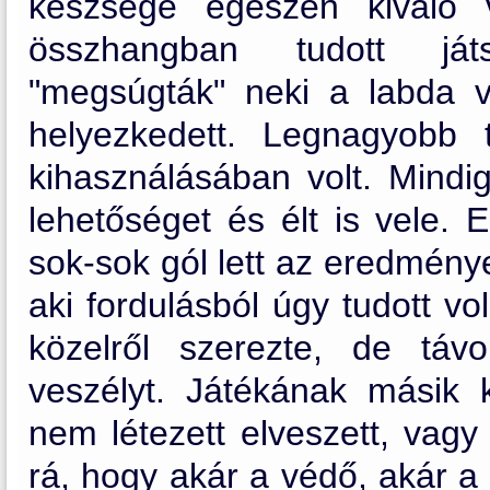
készsége egészen kiváló v
összhangban tudott játs
"megsúgták" neki a labda v
helyezkedett. Legnagyobb 
kihasználásában volt. Mindig
lehetőséget és élt is vele.
sok-sok gól lett az eredmény
aki fordulásból úgy tudott vo
közelről szerezte, de táv
veszélyt. Játékának másik 
nem létezett elveszett, vagy
rá, hogy akár a védő, akár a