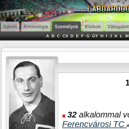
Ajánló
Kronológia
Személyek
Klubok
Válogatot
A
B
C
CS
D
E
F
G
GY
H
I
J
K
L
M
32
alkalommal vo
Ferencvárosi TC