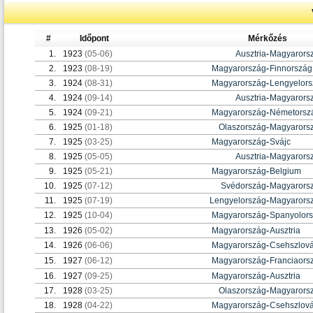
#
Időpont
Mérkőzés
1.
1923
(05-06)
Ausztria
-
Magyarors
2.
1923
(08-19)
Magyarország
-
Finnország
3.
1924
(08-31)
Magyarország
-
Lengyelor
4.
1924
(09-14)
Ausztria
-
Magyarors
5.
1924
(09-21)
Magyarország
-
Németorsz
6.
1925
(01-18)
Olaszország
-
Magyarors
7.
1925
(03-25)
Magyarország
-
Svájc
8.
1925
(05-05)
Ausztria
-
Magyarors
9.
1925
(05-21)
Magyarország
-
Belgium
10.
1925
(07-12)
Svédország
-
Magyarors
11.
1925
(07-19)
Lengyelország
-
Magyarors
12.
1925
(10-04)
Magyarország
-
Spanyolor
13.
1926
(05-02)
Magyarország
-
Ausztria
14.
1926
(06-06)
Magyarország
-
Csehszlová
15.
1927
(06-12)
Magyarország
-
Franciaors
16.
1927
(09-25)
Magyarország
-
Ausztria
17.
1928
(03-25)
Olaszország
-
Magyarors
18.
1928
(04-22)
Magyarország
-
Csehszlová