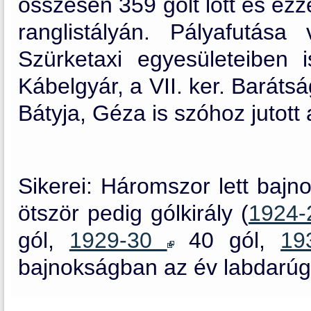
összesen 359 gólt lőtt és ezz
ranglistályán. Pályafutás
Szürketaxi egyesületeiben 
Kábelgyár, a VII. ker. Baráts
Bátyja, Géza is szóhoz jutott 
Sikerei: Háromszor lett bajno
ötször pedig gólkirály (
1924
gól,
1929-30
40 gól,
19
bajnokságban az év labdarúgó