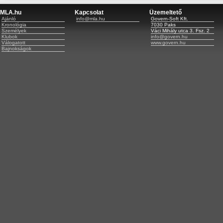
MLA.hu
Kapcsolat
Üzemeltető
Ajánló
info@mla.hu
Govern-Soft Kft.
Kronológia
7030 Paks
Személyek
Váci Mihály utca 3. Fsz. 2
Klubok
info@govern.hu
Válogatott
www.govern.hu
Bajnokságok