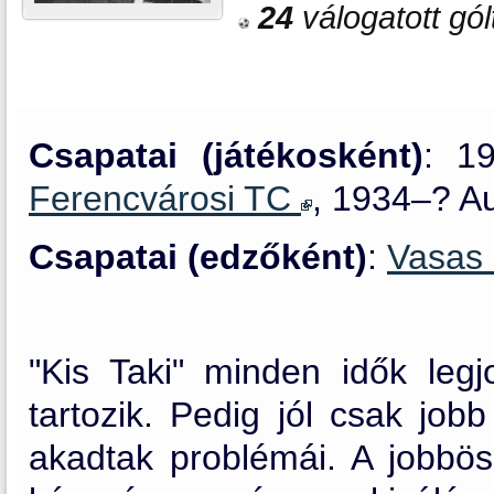
24
válogatott gól
Csapatai (játékosként)
: 1
Ferencvárosi TC
, 1934–? Au
Csapatai (edzőként)
:
Vasas
"Kis Taki" minden idők legj
tartozik. Pedig jól csak jobb
akadtak problémái. A jobböss