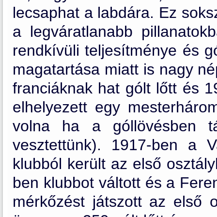
lecsaphat a labdára. Ez soksz
a legváratlanabb pillanatok
rendkívüli teljesítménye és g
magatartása miatt is nagy n
franciáknak hat gólt lőtt és
elhelyezett egy mesterháro
volna ha a góllövésben t
vesztettünk). 1917-ben a V
klubból került az első osztál
ben klubbot váltott és a Fere
mérkőzést játszott az első o