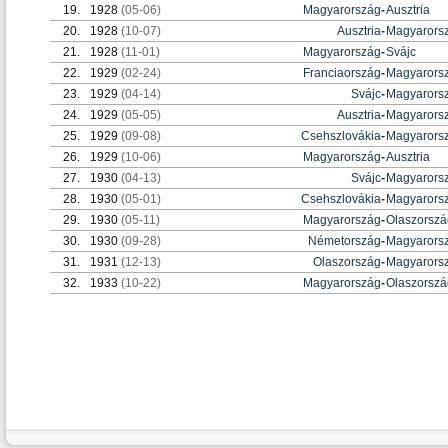
19.
1928
(05-06)
Magyarország
-
Ausztria
20.
1928
(10-07)
Ausztria
-
Magyarors
21.
1928
(11-01)
Magyarország
-
Svájc
22.
1929
(02-24)
Franciaország
-
Magyarors
23.
1929
(04-14)
Svájc
-
Magyarors
24.
1929
(05-05)
Ausztria
-
Magyarors
25.
1929
(09-08)
Csehszlovákia
-
Magyarors
26.
1929
(10-06)
Magyarország
-
Ausztria
27.
1930
(04-13)
Svájc
-
Magyarors
28.
1930
(05-01)
Csehszlovákia
-
Magyarors
29.
1930
(05-11)
Magyarország
-
Olaszorszá
30.
1930
(09-28)
Németország
-
Magyarors
31.
1931
(12-13)
Olaszország
-
Magyarors
32.
1933
(10-22)
Magyarország
-
Olaszorszá