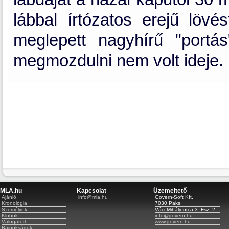
lábbal írtózatos erejű lövé
meglepett nagyhírű "portá
megmozdulni nem volt ideje. 
MLA.hu
Kapcsolat
Üzemeltető
Ajánló
info@mla.hu
Govern-Soft Kft.
Kronológia
7030 Paks
Személyek
Váci Mihály utca 3. Fsz. 2
Klubok
info@govern.hu
Válogatott
www.govern.hu
Bajnokságok