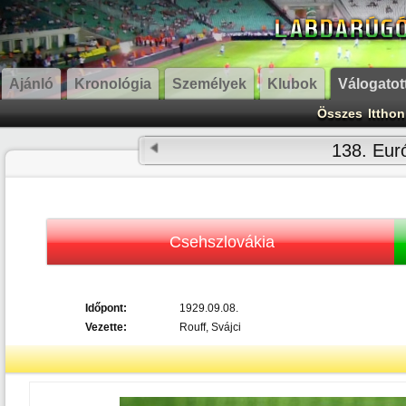
Ajánló
Kronológia
Személyek
Klubok
Válogatot
Összes
Itthon
138. Eur
Csehszlovákia
Időpont:
1929.09.08.
Vezette:
Rouff, Svájci