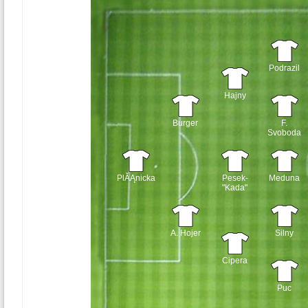
Podrazil
Hajny
Burger
F.
Svoboda
PlĂĄnicka
Pesek-
Meduna
"Kada"
A. Hojer
Silny
Cipera
Puc