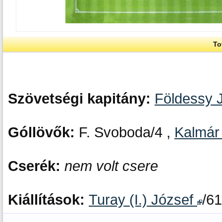
To
Szövetségi kapitány:
Földessy 
Góllövők:
F. Svoboda/4 ,
Kalmár
Cserék:
nem volt csere
Kiállítások:
Turay (I.) József
/61