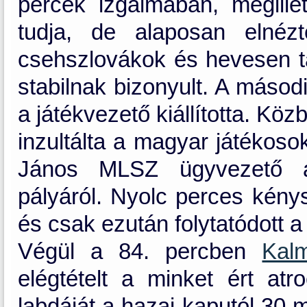
percek izgalmában, megille
tudja, de alaposan elnéz
csehszlovákok és hevesen 
stabilnak bizonyult. A másod
a játékvezető kiállította. Kö
inzultálta a magyar játékoso
János MLSZ ügyvezető ale
pályáról. Nyolc perces kény
és csak ezután folytatódott 
Végül a 84. percben
Kal
elégtételt a minket ért atr
labdáját a hazai kaputól 30 m