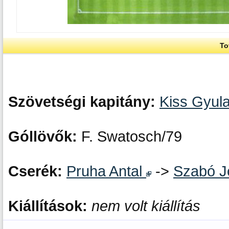
To
Szövetségi kapitány:
Kiss Gyul
Góllövők:
F. Swatosch/79
Cserék:
Pruha Antal
->
Szabó J
Kiállítások:
nem volt kiállítás