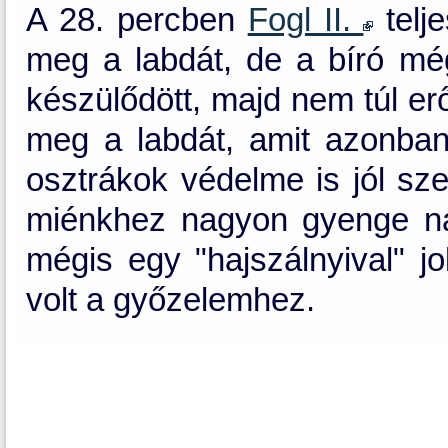
A 28. percben
Fogl II.
telj
meg a labdát, de a bíró még
készülődött, majd nem túl er
meg a labdát, amit azonba
osztrákok védelme is jól sze
miénkhez nagyon gyenge nap
mégis egy "hajszálnyival" j
volt a győzelemhez.