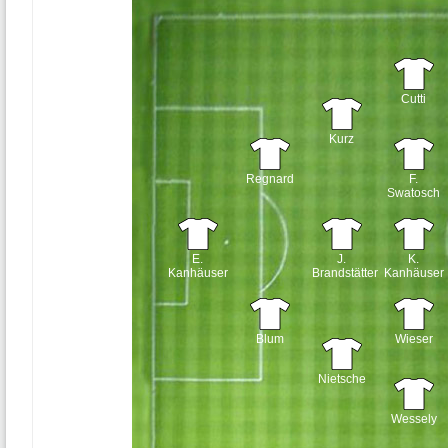
Cutti
Kurz
Regnard
F.
Swatosch
E.
J.
K.
Kanhäuser
Brandstätter
Kanhäuser
Blum
Wieser
Nietsche
Wessely