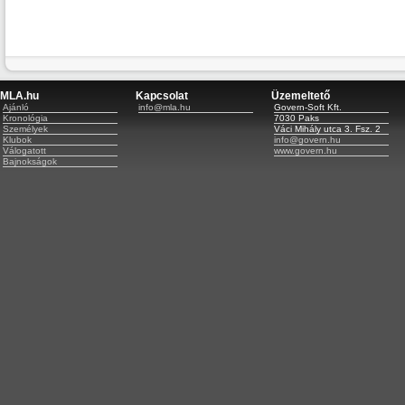
MLA.hu
Kapcsolat
Üzemeltető
Ajánló
info@mla.hu
Govern-Soft Kft.
Kronológia
7030 Paks
Személyek
Váci Mihály utca 3. Fsz. 2
Klubok
info@govern.hu
Válogatott
www.govern.hu
Bajnokságok