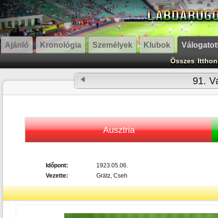
Ajánló
Kronológia
Személyek
Klubok
Válogatot
Összes
Itthon
91. Vá
Ausztria
Időpont:
1923.05.06.
Vezette:
Grätz, Cseh