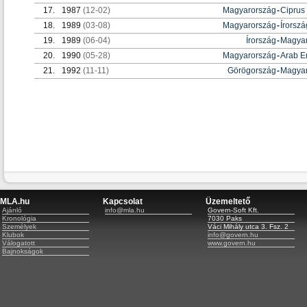
17.
1987
(12-02)
Magyarország
-
Ciprus
18.
1989
(03-08)
Magyarország
-
Írorszá
19.
1989
(06-04)
Írország
-
Magyar
20.
1990
(05-28)
Magyarország
-
Arab E
21.
1992
(11-11)
Görögország
-
Magyar
MLA.hu
Kapcsolat
Üzemeltető
Ajánló
info@mla.hu
Govern-Soft Kft.
Kronológia
7030 Paks
Személyek
Váci Mihály utca 3. Fsz. 2
Klubok
info@govern.hu
Válogatott
www.govern.hu
Bajnokságok