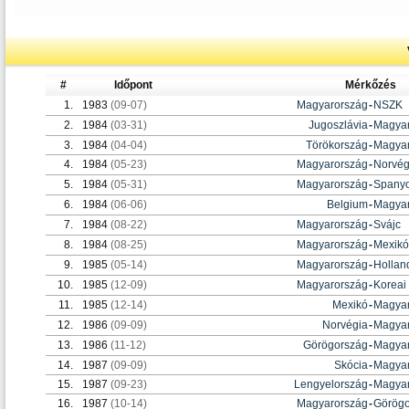
#
Időpont
Mérkőzés
1.
1983
(09-07)
Magyarország
-
NSZK
2.
1984
(03-31)
Jugoszlávia
-
Magyar
3.
1984
(04-04)
Törökország
-
Magyar
4.
1984
(05-23)
Magyarország
-
Norvég
5.
1984
(05-31)
Magyarország
-
Spanyo
6.
1984
(06-06)
Belgium
-
Magyar
7.
1984
(08-22)
Magyarország
-
Svájc
8.
1984
(08-25)
Magyarország
-
Mexikó
9.
1985
(05-14)
Magyarország
-
Hollan
10.
1985
(12-09)
Magyarország
-
Koreai
11.
1985
(12-14)
Mexikó
-
Magyar
12.
1986
(09-09)
Norvégia
-
Magyar
13.
1986
(11-12)
Görögország
-
Magyar
14.
1987
(09-09)
Skócia
-
Magyar
15.
1987
(09-23)
Lengyelország
-
Magyar
16.
1987
(10-14)
Magyarország
-
Görögo