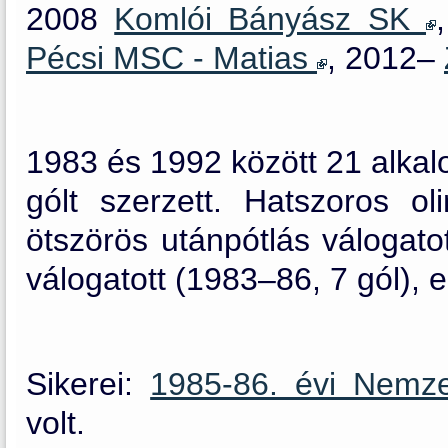
2008
Komlói Bányász SK
Pécsi MSC - Matias
, 2012–
1983 és 1992 között 21 alkal
gólt szerzett. Hatszoros ol
ötszörös utánpótlás válogato
válogatott (1983–86, 7 gól), 
Sikerei:
1985-86. évi Nemz
volt.