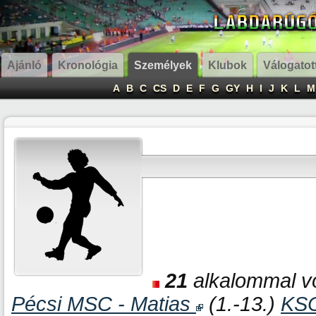
Ajánló
Kronológia
Személyek
Klubok
Válogatot
A
B
C
CS
D
E
F
G
GY
H
I
J
K
L
M
21
alkalommal vo
Pécsi MSC - Matias
(1.-13.)
KSC