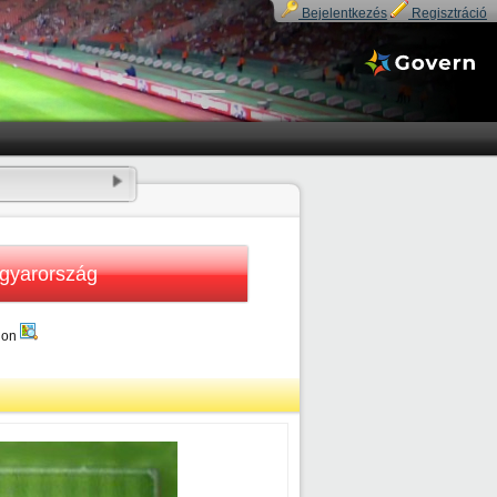
Bejelentkezés
Regisztráció
gyarország
dion