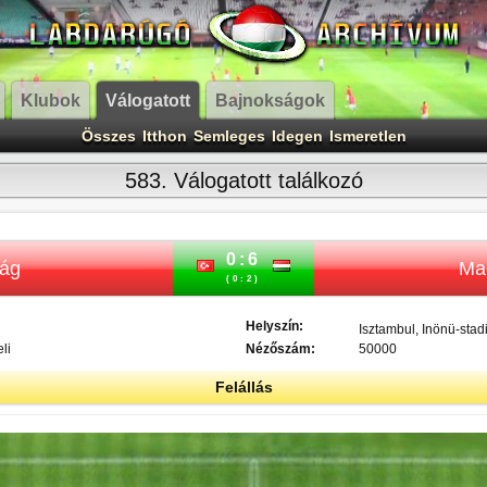
Klubok
Válogatott
Bajnokságok
Összes
Itthon
Semleges
Idegen
Ismeretlen
583. Válogatott találkozó
0:6
zág
Ma
(0:2)
Helyszín:
Isztambul, Inönü-sta
li
Nézőszám:
50000
Felállás