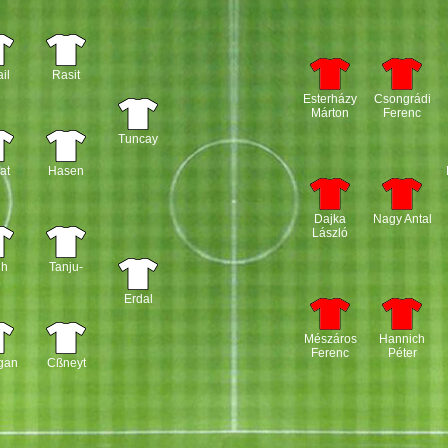
il
Rasit
Esterházy
Csongrádi
Márton
Ferenc
Tuncay
at
Hasen
Dajka
Nagy Antal
László
ih
Tanju-
Erdal
Mészáros
Hannich
Ferenc
Péter
gan
Cßneyt