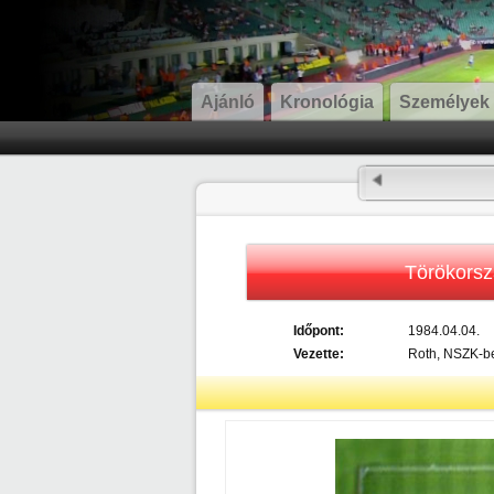
Ajánló
Kronológia
Személyek
Törökors
Időpont:
1984.04.04.
Vezette:
Roth, NSZK-be