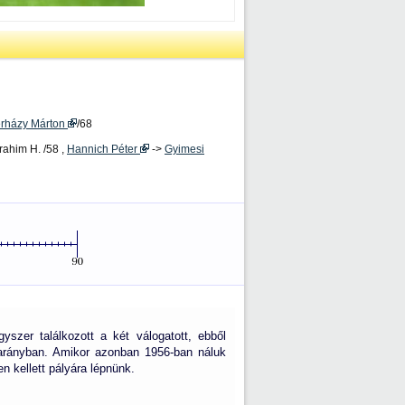
erházy Márton
/68
rahim H. /58 ,
Hannich Péter
->
Gyimesi
zer találkozott a két válogatott, ebből
 arányban. Amikor azonban 1956-ban náluk
n kellett pályára lépnünk.