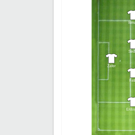
Isma
Sed
Zafer
Fat
Erdo