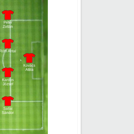
Péter
Zoltán
Róth Antal
Kovács
Attila
Kardos
József
Sallai
Sándor