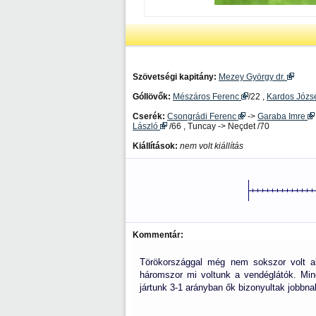
Szövetségi kapitány:
Mezey György dr.
Góllövők:
Mészáros Ferenc
/22 ,
Kardos Józs
Cserék:
Csongrádi Ferenc
->
Garaba Imre
László
/66 , Tuncay -> Neçdet /70
Kiállítások:
nem volt kiállítás
Kommentár:
Törökországgal még nem sokszor volt al
háromszor mi voltunk a vendéglátók. Min
jártunk 3-1 arányban ők bizonyultak jobbna