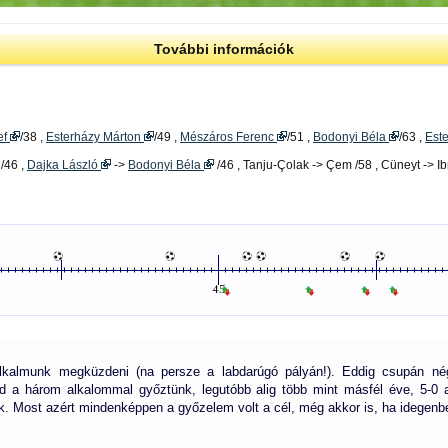
További információk
ef
/38 ,
Esterházy Márton
/49 ,
Mészáros Ferenc
/51 ,
Bodonyi Béla
/63 ,
Est
/46 ,
Dajka László
->
Bodonyi Béla
/46 , Tanju-Çolak -> Çem /58 , Cüneyt -> Ib
kalmunk megküzdeni (na persze a labdarúgó pályán!). Eddig csupán négys
d a három alkalommal győztünk, legutóbb alig több mint másfél éve, 5-0
k. Most azért mindenképpen a győzelem volt a cél, még akkor is, ha idegenbe