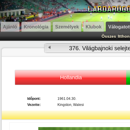
Ajánló
Kronológia
Személyek
Klubok
Válogatot
Összes
Itthon
376. Világbajnoki selejt
Hollandia
Időpont:
1961.04.30.
Vezette:
Kingston, Walesi