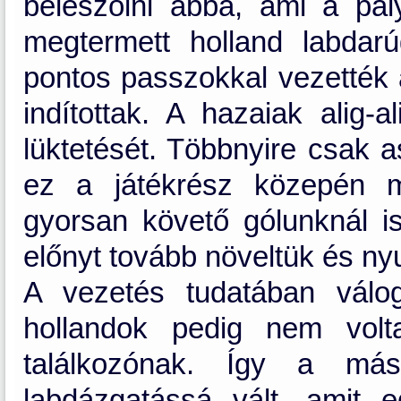
beleszólni abba, ami a pályá
megtermett holland labdarú
pontos passzokkal vezették 
indítottak. A hazaiak alig-a
lüktetését. Többnyire csak a
ez a játékrész közepén m
gyorsan követő gólunknál is
előnyt tovább növeltük és ny
A vezetés tudatában válog
hollandok pedig nem volt
találkozónak. Így a más
labdázgatássá vált, amit e