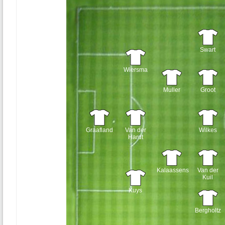
Swart
Wiersma
Muller
Groot
Graafland
Van der
Wilkes
Hardt
Kalaassens
Van der
Kuil
Kuys
Bergholtz