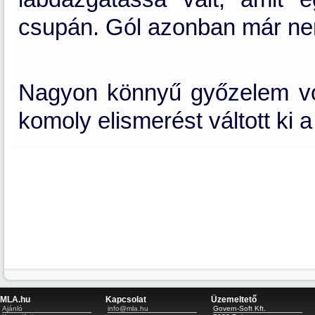
csupán. Gól azonban már ne
Nagyon könnyű győzelem volt
komoly elismerést váltott ki 
MLA.hu
Kapcsolat
Üzemeltető
Ajánló
info@mla.hu
Govern-Soft Kft.