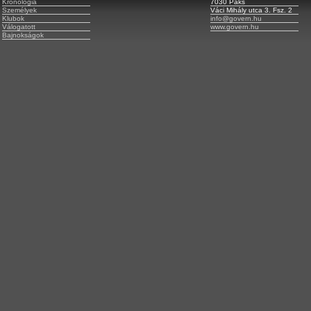
Kronológia
7030 Paks
Személyek
Váci Mihály utca 3. Fsz. 2
Klubok
info@govern.hu
Válogatott
www.govern.hu
Bajnokságok