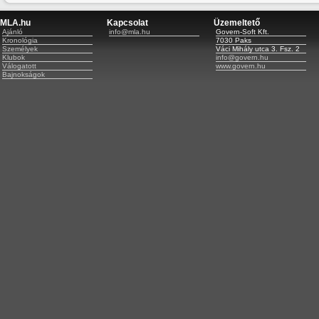
MLA.hu
Kapcsolat
Üzemeltető
Ajánló
info@mla.hu
Govern-Soft Kft.
Kronológia
7030 Paks
Személyek
Váci Mihály utca 3. Fsz. 2
Klubok
info@govern.hu
Válogatott
www.govern.hu
Bajnokságok