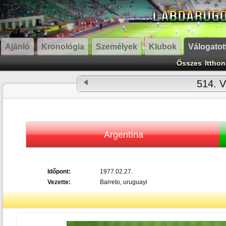
Ajánló
Kronológia
Személyek
Klubok
Válogatot
Összes
Itthon
514. V
Argentína
Időpont:
1977.02.27.
Vezette:
Barreto, uruguayi