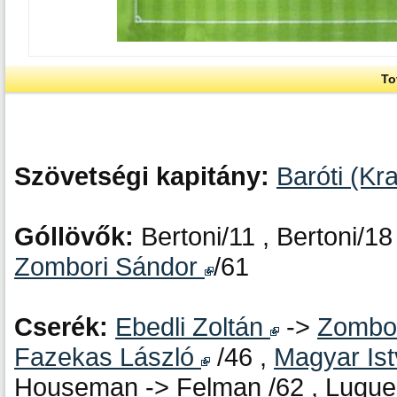
To
Szövetségi kapitány:
Baróti (Kra
Góllövők:
Bertoni/11 , Bertoni/18
Zombori Sándor
/61
Cserék:
Ebedli Zoltán
->
Zombo
Fazekas László
/46 ,
Magyar Is
Houseman -> Felman /62 , Luque -