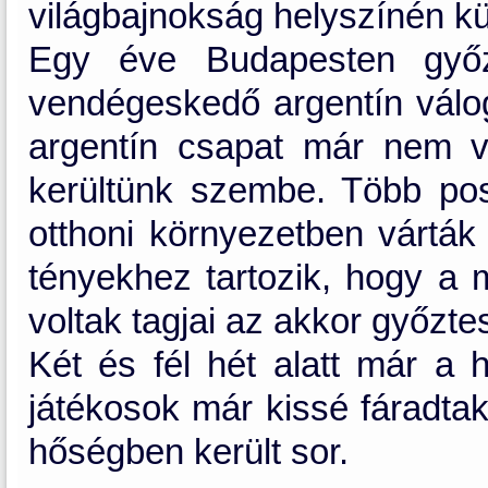
világbajnokság helyszínén k
Egy éve Budapesten győz
vendégeskedő argentín váloga
argentín csapat már nem v
kerültünk szembe. Több poszt
otthoni környezetben várták
tényekhez tartozik, hogy a 
voltak tagjai az akkor győzt
Két és fél hét alatt már a h
játékosok már kissé fáradtak
hőségben került sor.