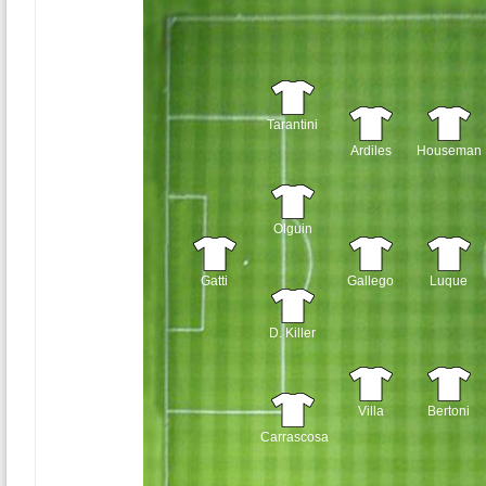
Tarantini
Ardiles
Houseman
Olguin
Gatti
Gallego
Luque
D. Killer
Villa
Bertoni
Carrascosa