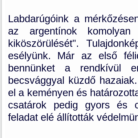
Labdarúgóink a mérkőzésen
az argentínok komolyan 
kiköszörülését". Tulajdonk
esélyünk. Már az első fél
bennünket a rendkívül er
becsvággyal küzdő hazaiak.
el a keményen és határozotta
csatárok pedig gyors és cé
feladat elé állították védelmü