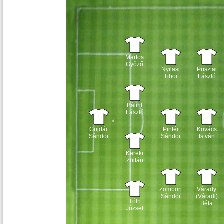
Martos
Győző
Nyilasi
Pusztai
Tibor
László
Bálint
László
Gujdár
Pintér
Kovács
Sándor
Sándor
István
Kereki
Zoltán
Zombori
Várady
Sándor
(Váradi)
Tóth
Béla
József