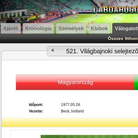
Ajánló
Kronológia
Személyek
Klubok
Válogatot
Összes
Itthon
521. Világbajnoki selejtez
Magyarország
Időpont:
1977.05.28.
Vezette:
Beck, holland