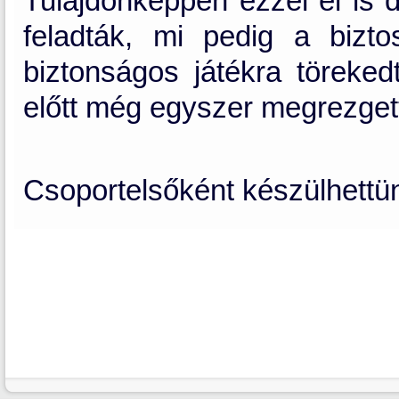
Tulajdonképpen ezzel el is 
feladták, mi pedig a bizt
biztonságos játékra töreked
előtt még egyszer megrezget
Csoportelsőként készülhettünk