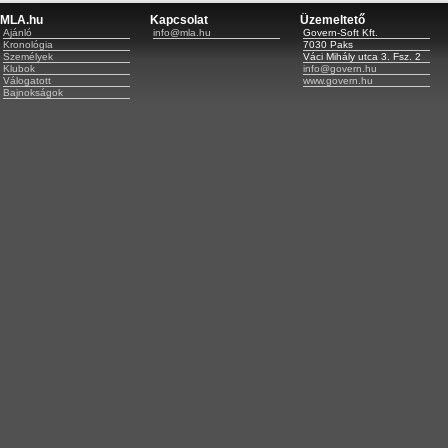
MLA.hu
Kapcsolat
Üzemeltető
Ajánló
info@mla.hu
Govern-Soft Kft.
Kronológia
7030 Paks
Személyek
Váci Mihály utca 3. Fsz. 2
Klubok
info@govern.hu
Válogatott
www.govern.hu
Bajnokságok