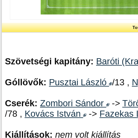
To
Szövetségi kapitány:
Baróti (Kra
Góllövők:
Pusztai László
/13 ,
N
Cserék:
Zombori Sándor
->
Tör
/78 ,
Kovács István
->
Fazekas 
Kiállítások:
nem volt kiállítás