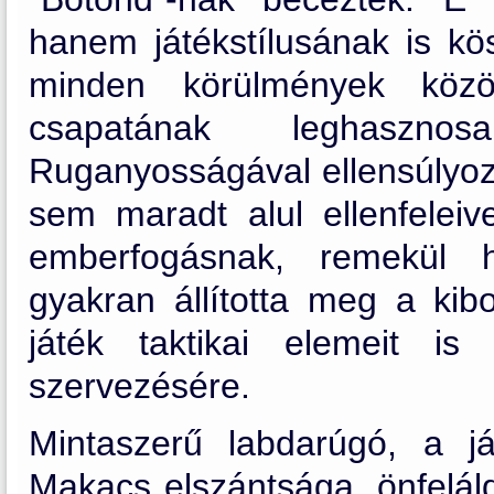
hanem játékstílusának is kö
minden körülmények közöt
csapatának leghaszno
Ruganyosságával ellensúlyozt
sem maradt alul ellenfelei
emberfogásnak, remekül he
gyakran állította meg a kib
játék taktikai elemeit i
szervezésére.
Mintaszerű labdarúgó, a ját
Makacs elszántsága, önfeláld