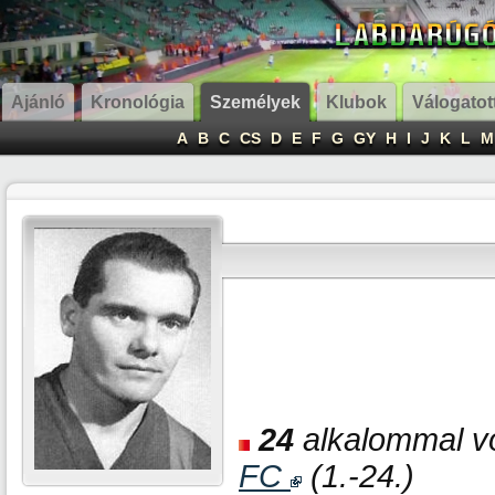
Ajánló
Kronológia
Személyek
Klubok
Válogatot
A
B
C
CS
D
E
F
G
GY
H
I
J
K
L
M
24
alkalommal vo
FC
(1.-24.)