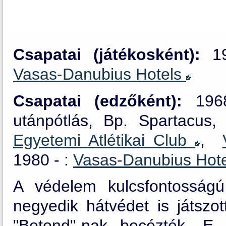
Csapatai (játékosként):
1
Vasas-Danubius Hotels
Csapatai (edzőként):
19
utánpótlás, Bp. Spartacu
Egyetemi Atlétikai Club
,
1980 - :
Vasas-Danubius Hot
A védelem kulcsfontosságú 
negyedik hátvédet is játszot
"Botond"-nak becézték. E