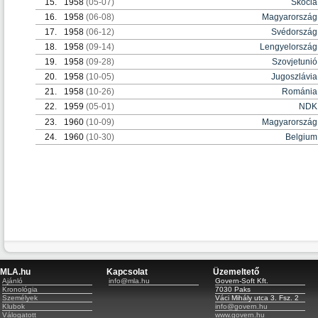
15.
1958
(05-07)
Skócia
16.
1958
(06-08)
Magyarország
17.
1958
(06-12)
Svédország
18.
1958
(09-14)
Lengyelország
19.
1958
(09-28)
Szovjetunió
20.
1958
(10-05)
Jugoszlávia
21.
1958
(10-26)
Románia
22.
1959
(05-01)
NDK
23.
1960
(10-09)
Magyarország
24.
1960
(10-30)
Belgium
MLA.hu
Kapcsolat
Üzemeltető
Ajánló
info@mla.hu
Govern-Soft Kft.
Kronológia
7030 Paks
Személyek
Váci Mihály utca 3. Fsz. 2
Klubok
info@govern.hu
Válogatott
www.govern.hu