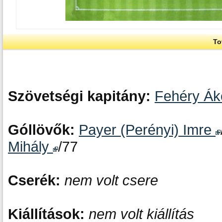
To
Szövetségi kapitány:
Fehéry Á
Góllövők:
Payer (Perényi) Imre
Mihály
/77
Cserék:
nem volt csere
Kiállítások:
nem volt kiállítás