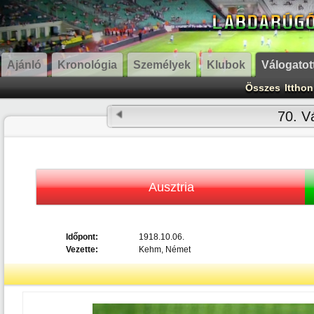
Ajánló
Kronológia
Személyek
Klubok
Válogatot
Összes
Itthon
70. Vá
Ausztria
Időpont:
1918.10.06.
Vezette:
Kehm, Német