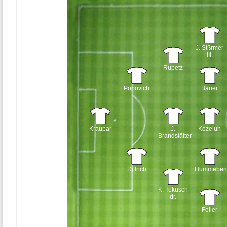
J. Stßrmer
III.
Rupetz
Popovich
Bauer
Kraupar
J.
Kozeluh
Brandstätter
Dittrich
Hummeber
K. Tekusch
dr.
Feller