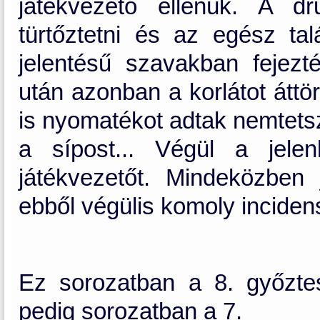
játékvezető ellenük. A d
türtőztetni és az egész tal
jelentésű szavakban fejezté
után azonban a korlátot áttö
is nyomatékot adtak nemtet
a sípost... Végül a jele
játékvezetőt. Mindeközben 
ebből végülis komoly inciden
Ez sorozatban a 8. győztes
pedig sorozatban a 7.