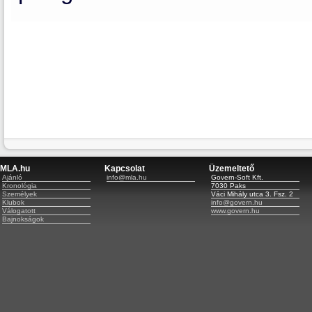
MLA.hu
Kapcsolat
Üzemeltető
Ajánló
info@mla.hu
Govern-Soft Kft.
Kronológia
7030 Paks
Személyek
Váci Mihály utca 3. Fsz. 2
Klubok
info@govern.hu
Válogatott
www.govern.hu
Bajnokságok