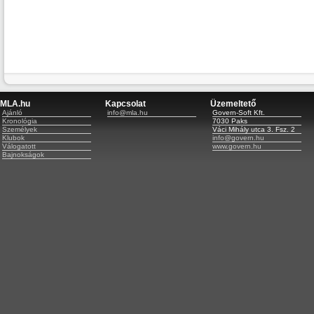
MLA.hu
Kapcsolat
Üzemeltető
Ajánló
info@mla.hu
Govern-Soft Kft.
Kronológia
7030 Paks
Személyek
Váci Mihály utca 3. Fsz. 2
Klubok
info@govern.hu
Válogatott
www.govern.hu
Bajnokságok