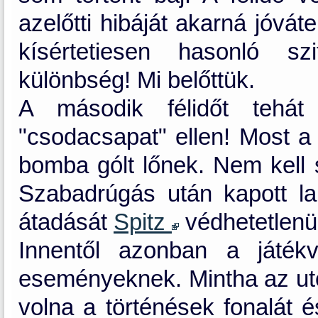
azelőtti hibáját akarná jóvát
kísértetiesen hasonló sz
különbség! Mi belőttük.
A második félidőt tehát
"csodacsapat" ellen! Most 
bomba gólt lőnek. Nem kell 
Szabadrúgás után kapott l
átadását
Spitz
védhetetlenül
Innentől azonban a játékv
eseményeknek. Mintha az utol
volna a történések fonalát é