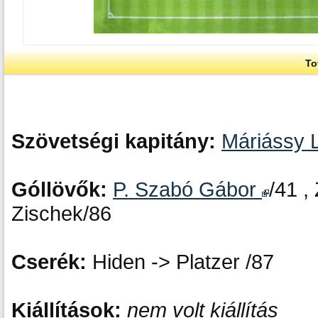
To
Szövetségi kapitány:
Máriássy L
Góllövők:
P. Szabó Gábor
/41 ,
Zischek/86
Cserék:
Hiden -> Platzer /87
Kiállítások:
nem volt kiállítás