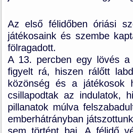
Az első félidőben óriási s
játékosaink és szembe kaptá
fölragadott.
A 13. percben egy lövés a 
figyelt rá, hiszen rálőtt la
közönség és a játékosok h
csillapodtak az indulatok, 
pillanatok múlva felszabadu
emberhátrányban játszottun
sem történt baj. A félidő v