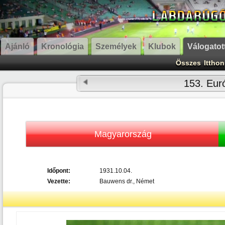
Ajánló
Kronológia
Személyek
Klubok
Válogatot
Összes
Itthon
153. Eur
Magyarország
Időpont:
1931.10.04.
Vezette:
Bauwens dr., Német