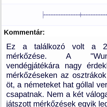
Kommentár:
Ez a találkozó volt a 2
mérkőzése. A "Wunder
vendégjátékára nagy érdekl
mérkőzéseken az osztrákok 
öt, a németeket hat góllal v
csapatnak. Nem a két váloga
játszott mérkőzések egyik leg