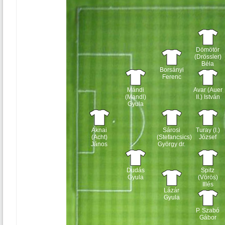
Dömötör
(Drössler)
Béla
Borsányi
Ferenc
Mándi
Avar (Auer
(Mandl)
II.) István
Gyula
Aknai
Sárosi
Turay (I.)
(Acht)
(Stefancsics)
József
János
György dr.
Dudás
Spitz
Gyula
(Vörös)
Illés
Lázár
Gyula
P. Szabó
Gábor