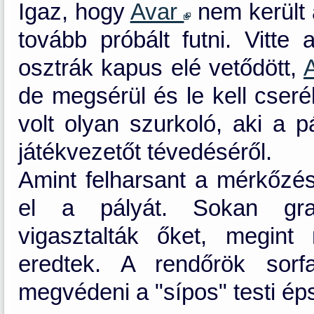
Igaz, hogy
Avar
nem került 
tovább próbált futni. Vitte
osztrák kapus elé vetődött,
de megsérül és le kell cseré
volt olyan szurkoló, aki a 
játékvezetőt tévedéséről.
Amint felharsant a mérkőzés
el a pályát. Sokan grat
vigasztalták őket, megin
eredtek. A rendőrök sorf
megvédeni a "sípos" testi ép