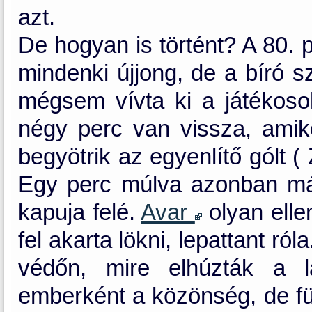
azt.
De hogyan is történt? A 80. 
mindenki újjong, de a bíró s
mégsem vívta ki a játékoso
négy perc van vissza, ami
begyötrik az egyenlítő gólt (
Egy perc múlva azonban má
kapuja felé.
Avar
olyan ellen
fel akarta lökni, lepattant ró
védőn, mire elhúzták a lá
emberként a közönség, de füt